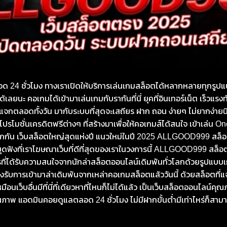
 24 ชั่วโมง ทางเราเปิดให้บริการเล่นเกมสล็อตได้หลากหลายทุกรูปแ
ลยนะ คอเกมได้เข้ามาเล่นเกมกับรากันที่นี่ ยุคที่อินเทอร์เน็ต เร็วแรงทันใจ
ด แจกตลอดทั้งวัน มากับระบบที่สุดจะเสถียร ฝาก ถอน ง่ายๆ ไม่ยากง่าย
ย โปรโมชั่นเครดิตฟรีต่างๆ ที่สร้างมาเพื่อให้คอเกมส์ได้สนใจ เข้าเล่
สนุกกัน เว็บสล็อตใหญ่สุดแห่งปี แนวใหม่ในปี 2025 ALLGOOD999 สล็
ดฟังที่เราโฆษณาเว็บที่ดีที่สุดของเราในวงการนี้ ALLGOOD999 สล็อต
ารที่ได้รับความสนใจจากนักล่าสล็อตออนไลน์เดิมพันทั่วโลกด้วยรูปแบบเก
่รองรับการเข้ามาล่าเดิมพันจากเหล่าคอเกมสล็อตแล้ววันนี้ ด้วยสล็อตที
นเว็บอื่นมีที่นี่ที่เดียวหาที่ไหนก็ไม่ได้แล้ว เป็นเว็บสล็อตออนไลน์ค
าพ แอดมินคอยดูแลตลอด 24 ชั่วโมง ไม่มีฝากขั้นต่ำมีเท่าไหร่ก็สามา