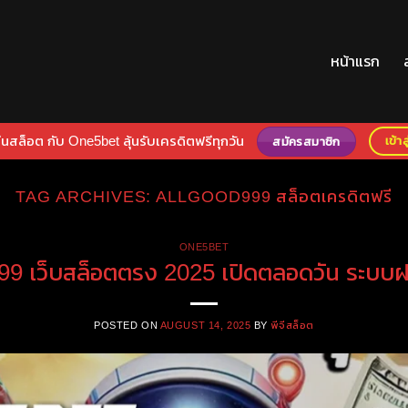
หน้าแรก
่นสล็อต กับ One5bet ลุ้นรับเครดิตฟรีทุกวัน
เข้า
สมัครสมาชิก
TAG ARCHIVES:
ALLGOOD999 สล็อตเครดิตฟรี
ONE5BET
เว็บสล็อตตรง 2025 เปิดตลอดวัน ระบบ
POSTED ON
AUGUST 14, 2025
BY
พีจีสล็อต