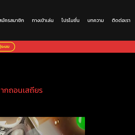
สมัครสมาชิก
ทางเข้าเล่น
โปรโมชั่น
บทความ
ติดต่อเรา
สู่ระบบ
ฝากถอนเสถียร