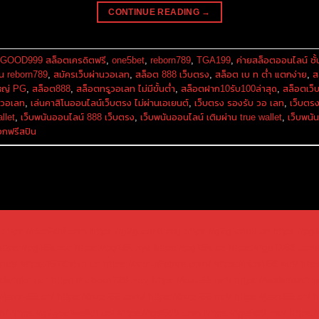
CONTINUE READING
→
GOOD999 สล็อตเครดิตฟรี
,
one5bet
,
reborn789
,
TGA199
,
ค่ายสล็อตออนไลน์ ชั
่น reborn789
,
สมัครเว็บผ่านวอเลท
,
สล็อต 888 เว็บตรง
,
สล็อต เบ ท ต่ำ แตกง่าย
,
ส
ใหญ่ PG
,
สล็อต888
,
สล็อตทรูวอเลท ไม่มีขั้นต่ำ
,
สล็อตฝาก10รับ100ล่าสุด
,
สล็อตเว็
ยวอเลท
,
เล่นคาสิโนออนไลน์เว็บตรง ไม่ผ่านเอเยนต์
,
เว็บตรง รองรับ วอ เลท
,
เว็บตรง
allet
,
เว็บพนันออนไลน์ 888 เว็บตรง
,
เว็บพนันออนไลน์ เติมผ่าน true wallet
,
เว็บพนั
จกฟรีสปิน
https://rico689.com
https://g2g-cash.org
https://g2g-cash.co
https://pg
https://pg15k.me
https://pg15k.xyz
https://pg15k.co
https://tga1168.com
net/
https://678xbet.co
https://ans-allstars.com/
https://rico168.net/
http
lletslot.net
https://reborn789.me/
https://jazz55.net/
https://walletslott
//jazz-55.co/
https://jazz-55.com/
https://jazz-55.net/
https://jazz55.co/
h
m/
https://g2gbetwallet.co/
https://tga689.com
https://tga689.me/
https: