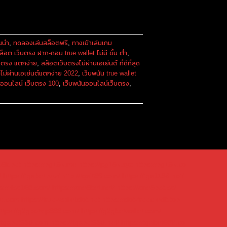
้นนำ
,
ทดลองเล่นสล็อตฟรี
,
ทางเข้าเล่นเกม
ล็อต เว็บตรง ฝาก-ถอน true wallet ไม่มี ขั้น ต่ํา
,
บตรง แตกง่าย
,
สล็อตเว็บตรงไม่ผ่านเอเย่นต์ ที่ดีที่สุด
ไม่ผ่านเอเย่นต์แตกง่าย 2022
,
เว็บพนัน true wallet
นออนไลน์ เว็บตรง 100
,
เว็บพนันออนไลน์เว็บตรง
,
15k.bet
https://pg15k.me
https://pg15k.xyz
https://pg15k.co
/
https://tgabet.xyz/
http://tga789.com/
https://tga1168.net/
s://rico168.com/
https://one5bet.net/
https://one5bet.co/
rue.com
https://true-walletslot.net
https://slot-freecredit.top
ttps://g2gbetvip888.com/
https://g2gbetwallet.com/
//tgabet689.com
https://tgabet689.net/
https://tgabet689.co