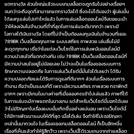
แตกรางวัล ส่วนใหญ่แล้วระบบเกมสล็อตจะถูกรันไปอย่างเรื่อยๆ
จนกว่าจะถึงจุดที่สามารถแตกรางวัลได้ ซึ่งจะไม่ได้มองว่า ผู้เล่นนั้น
ได้ลงทุนเล่นไปเท่าไหร่แล้ว ในการเล่นสล็อตออนไลน์จึงขอแนะนำ
ว่าให้ลงเงินในจำนวนที่ต่ำที่สุดในการเล่นจะดีมากกว่า เพราะมี
โอกาสได้เงินรางวัล โดยที่ไม่จำเป็นต้องลงทุนเงินในจำนวนที่เยอะ
789BK เว็บสล็อตคุณภาพ ระบบเสถียร ภาพสวย เล่นลื่นไม่มี
สะดุดทุกเกม เชื่อว่าในแต่ละเว็บไซต์ในการเล่นพนันออนไลน์มี
ความน่าสนใจที่แตกต่างกัน เช่น 789BK เป็นเว็บสล็อตออนไลน์ที่
มีความน่าสนใจอยู่ไม่น้อยเลย ไม่ว่าจะเป็นในเรื่องของระบบการ
รักษาความปลอดภัย ในการเล่นเว็บไซต์นี้มั่นใจได้เลยว่า ได้รับ
ความปลอดภัยและได้รับการดูแลที่ดีมากๆ ส่วนในเรื่องระบบการ
ทำงาน ถือว่าเป็นระบบที่ดี เพราะมีความเสถียร ภาพสวย กราฟิกดี
มากๆ เพราะมีเกมในบางค่ายที่เมื่อลองกดเข้าไปเล่นแล้ว ภาพที่ได้
ในการเล่นจะมีภาพแตกในบางเกม แต่สำหรับเว็บไซต์นี้บอกได้เลย
ว่าไม่มีปัญหาในเรื่องแบบนั้นเกิดขึ้นอย่างแน่นอน เพราะเว็บไซต์นี้
ได้มีการพัฒนาระบบให้ดีที่สุด เมื่อได้เล่น จึงทำให้ไม่เจอปัญหา
เหล่านั้นมากวนใจ ในเรื่องของเกมสล็อตออนไลน์ ก็เป็นอีกหนึ่ง
เรื่องที่เห็นแล้วทำให้รู้สึกว๊าว เพราะเว็บนี้ได้รวมเกมจากค่ายสล็อต