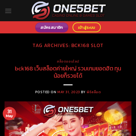
Skip
to
content
สมัครสมาชิก
เข้าสู่ระบบ
TAG ARCHIVES:
BCK168 SLOT
สล็อตออนไลน์
bck168 เว็บสล็อตค่ายใหญ่ รวมเกมยอดฮิต ทุน
น้อยก็รวยได้
POSTED ON
MAY 31, 2023
BY
พีจีสล็อต
31
May