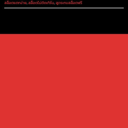
สล็อตแตกง่าย
,
สล็อตไม่ติดเทิร์น
,
สูตรเกมสล็อตฟรี
https://tga689z.com
https://tga689z.co
https://tga689z.xyz
https://rico689.com
https://g2g-cash.org
https://g2g-cash.co
https://pg15k.bet
https://pg15k.me
https://pg15k.xyz
https://pg15k.co
https://pg15k.net
https://pgbet15k.com
https://pg15k.bet
https://pg15k.me
https://pg15k.xyz
https://pg15k.co
https://tga1168.com/
https://tgabet.xyz/
http://tga789.com/
https://tga1168.net/
https://tga1168.top/
https://tga1168.life/
https://678xbet.net/
https://678xbet.co
https://ans-allstars.com/
https://rico168.net/
https://rico168.com/
https://one5bet.net/
https://one5bet.co/
https://tga199.com/
https://reborn789.net/
https://true-
walletslot.net
https://reborn789.me/
https://jazz55.net/
https://walletslottrue.com
https://true-walletslot.net
https://slot-freecredit.top
https://true-walletslot.com