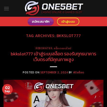
Skip
to
content
สมัครสมาชิก
เข้าสู่ระบบ
TAG ARCHIVES:
BKKSLOT777
REBORN789
,
สล็อตออนไลน์
bkkslot777 เข้าสู่ระบบสล็อต รองรับทุกธนาคาร
เว็บตรงที่มีคุณภาพสูง
POSTED ON
SEPTEMBER 2, 2024
BY
พีจีสล็อต
02
Sep