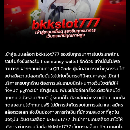
เข้าสู่ระบบสล็อต bkkslot777 รองรับทุกธนาคารในประเทศไทย
รวมไปถึงยังรองรับ truemoney wallet อีกด้วย เท่านี้ยังไม่พอ
สามารถ ฝากถอนผ่านทาง QR Code ผู้เล่นสามารถทำธุรกรรม ได้
อย่างมีความปลอดภัยมั่นใจไปกับเว็บตรงที่มีคุณภาพสูง เปิดให้
บริการครบทุกด้าน ต้องการเล่นเกมชนิดไหนทางเว็บไซต์ก็มีให้
ทั้งหมด pgทางเข้า เข้าสู่ระบบ เพียงมีมือถือเครื่องเดียวก็เล่นได้
ทุกเกม สมัครสมาชิกเข้าสู่ระบบก็ไม่ต้องเสียค่าธรรมเนียม แถมยัง
ทดลองเกมได้ทุกเกมฟรี ไม่มีการจำกัดรอบในการเล่น และ สมัคร
สล็อตวอเลท ยังเป็นช่องทางการทำเงิน ที่มีความสะดวกที่สุดใน
ปัจจุบัน เว็บตรงสล็อต bkkslot777 นำเข้าค่ายเกมสล็อตมาไว้ให้
บริการ ผ่านระบบมือถือ bkkslot777 เว็บตรงสล็อต ที่หลายคนไม่