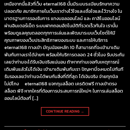
เหนือจากนี้แล้วที่เว็บ eternal168 นั้นมีระบบระเบียบรักษาความ
ปลอดภัย สมาชิกภายในเว็บเราต่างไว้ใจและเชื่อใจและไว้วางใจ ใน
มาตรฐานการรองรับการ แทงบอลออนไลน์ และ คาสิโนออนไลน์
ผ่านอินเตอร์เน็ต ระบบฝากถอนอัตโนมัติที่รวดเร็วทันใจ เรานั้น
พร้อมดูแลคุณตลอดทุกการเล่นและพัฒนาระบบเว็บไซต์ให้มี
คุณภาพของเว็บประสิทธิภาพของระบบ และการให้บริการ
eternal168 ทางเข้า มีทุนน้อยหลัก 10 ก็สามารถที่จะเข้ามาเดิม
พันกับทางเราได้ง่ายๆ พร้อมให้บริการตลอด 24 ชั่วโมง รับประกัน
เลยว่าท่านจะได้รับเงินจริงแน่นอน ถ้าหากท่านเจอกับเหตุการณ์
เดิมพันแล้วไม่ได้เงิน เข้ามาเดิมพันกับเรา ปัญหานี่จะหมดไปทันที
รับรองเลยว่าท่านจะได้พบกับสิ่งที่ดีที่สุด ได้เงินจริง จ่ายทุกบิล
ไม่มีโกง eternal168 แจกทุนสล็อต เครดิตฟรี ทางเข้าตรง
สล็อต พีจี หากใครที่ต้องการประสบการณ์ใหม่ๆ ในการเล่นสล็อต
ออนไลน์ต้องที่ […]
CONTINUE READING
→