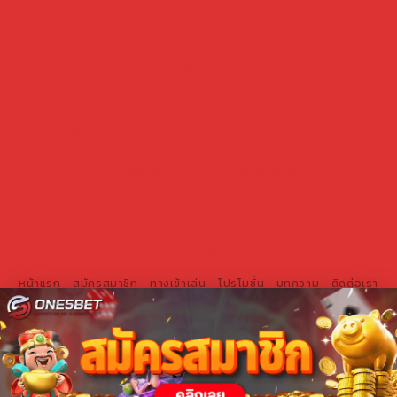
walletslot.net
https://reborn789.me/
https://jazz55.net/
https://walletslottrue.com
https://true-walletslot.net
https://slot-freecredit.top
https://true-walletslot.com
https://jazz55.top/
https://jazz-55.co/
https://jazz-55.com/
https://jazz-55.net/
https://jazz55.co/
https://g2gbetvip888.com/
https://g2gbetwallet.com/
https://g2gbetwallet.net/
https://xn--82ca8bbo3nc4a9d.com/
https://g2gbetwallet.co/
https://tga689.com
https://tga689.me/
https://tgabet689.com
https://tgabet689.net/
https://tgabet689.co
https://walletslottrue.com/
https://wallet-slottrue.com/
https://true-walletslot.net/
https://true-walletslot.com/
https://slot-freecredit.top/
หน้าแรก
สมัครสมาชิก
ทางเข้าเล่น
โปรโมชั่น
บทความ
ติดต่อเรา
Copyright 2026 ©
One5bet