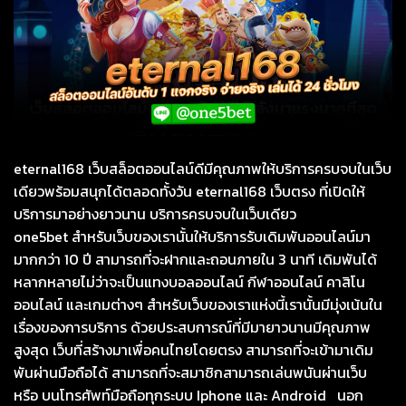
eternal168 เว็บสล็อตออนไลน์ดีมีคุณภาพให้บริการครบจบในเว็บ
เดียวพร้อมสนุกได้ตลอดทั้งวัน eternal168 เว็บตรง ที่เปิดให้
บริการมาอย่างยาวนาน บริการครบจบในเว็บเดียว
one5bet สำหรับเว็บของเรานั้นให้บริการรับเดิมพันออนไลน์มา
มากกว่า 10 ปี สามารถที่จะฝากและถอนภายใน 3 นาที เดิมพันได้
หลากหลายไม่ว่าจะเป็นแทงบอลออนไลน์ กีฬาออนไลน์ คาสิโน
ออนไลน์ และเกมต่างๆ สำหรับเว็บของเราแห่งนี้เรานั้นมีมุ่งเน้นใน
เรื่องของการบริการ ด้วยประสบการณ์ที่มีมายาวนานมีคุณภาพ
สูงสุด เว็บที่สร้างมาเพื่อคนไทยโดยตรง สามารถที่จะเข้ามาเดิม
พันผ่านมือถือได้ สามารถที่จะสมาชิกสามารถเล่นพนันผ่านเว็บ
หรือ บนโทรศัพท์มือถือทุกระบบ Iphone และ Android นอก