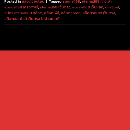
Posted in
สล็อตออนไลน์
|
Tagged
eternal168
,
eternal168 ทางเข้า
,
eternal168 เครดิตฟรี
,
eternal168 เว็บตรง
,
eternal168 เว็บหลัก
,
one5bet
,
สมัคร eternal168 สล็อต
,
สล็อต พีจี
,
สล็อตวอเลท
,
สล็อตวอเลท เว็บตรง
,
สล็อตออนไลน์ เว็บตรง ไม่ผ่านเยนต์
https://tga689z.com
https://tga689z.co
https://tga689z.xyz
https://rico689.com
https://g2g-cash.org
https://g2g-cash.co
https://pg15k.bet
https://pg15k.me
https://pg15k.xyz
https://pg15k.co
https://pg15k.net
https://pgbet15k.com
https://pg15k.bet
https://pg15k.me
https://pg15k.xyz
https://pg15k.co
https://tga1168.com/
https://tgabet.xyz/
http://tga789.com/
https://tga1168.net/
https://tga1168.top/
https://tga1168.life/
https://678xbet.net/
https://678xbet.co
https://ans-allstars.com/
https://rico168.net/
https://rico168.com/
https://one5bet.net/
https://one5bet.co/
https://tga199.com/
https://reborn789.net/
https://true-