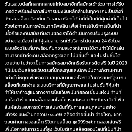
ชั่นและโบนัสที่หลากหลายให้กับสมาชิกที่สมัครเข้าร่วม การได้รับ
เครดิตฟรีและโอกาสในการชนะเงินหลักล้านในทุกๆ เกมเป็นสิ่งที่
นักเล่นสล็อตต้องตื่นเต้นเสมอ เรียกได้ว่าที่นี่เป็นที่ที่คุ้มค่าที่เต็มไป
ด้วยโอกาสในการพัฒนาทรัพย์สิน เพื่อให้การให้บริการเป็นที่น่า
เชื่อถือและทันสมัย ทีมงานของเราได้ดำเนินการปรับปรุงระบบ
อย่างต่อเนื่อง ทำให้ผู้เล่นสามารถใช้บริการได้ตลอด 24 ชั่วโมง
ระบบอัจฉริยะที่มาพร้อมกับความสะดวกในการใช้งานทำให้นักเล่น
สามารถเข้าถึงเกม สล็อตทรูวอเลท ไม่มีขั้นต่ำ และโปรโมชั่นได้
โดยง่าย ไม่ว่าจะเป็นการสมัครสมาชิกหรือรับเครดิตฟรี ในปี 2023
ที่นี่เป็นเว็บสล็อตเว็บตรงที่นักลงทุนและนักพนันต่างก็ตามหามา
อย่างไม่หยุดเพื่อหาความสนุกสนานและโอกาสในการชนะที่สูง เกม
สล็อตที่แตกง่าย ระบบบริการที่มีคุณภาพและโปรโมชั่นที่คุ้มค่า
ทำให้เราก้าวสู่แนวทางการเป็นเว็บพนันที่ยอดเยี่ยมแห่งปี ท่านที่
สนใจเข้าร่วมเกมสล็อตออนไลน์ควรสมัครสมาชิกกับเราวันนี้เพื่อ
สัมผัสประสบการณ์การเล่นพนันที่คุ้มค่าและสนุกสนานอย่าง
แท้จริง แนะนำบทความ : sca93 สล็อตค่ายชั้นนำ ค่ายใหญ่ ฝาก
ถอนผ่านทางวอลเล็ต รีวิวเกมสล็อต ga999bet ทดลองเล่นฟรี
เพิ่มโอกาสในการชนะที่สูง เว็บไซต์เกมสล็อตออนไลน์ที่เป็นที่น่า