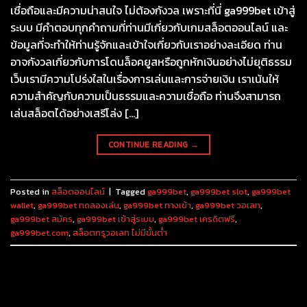
เชื่อถือและมีความน่าสนใจ ไม่ต้องกังวล เพราะที่นี่ ga999bet เข้าสู่
ระบบ มีคำตอบทุกคำถามที่ท่านมีเกี่ยวกับเกมสล็อตออนไลน์ และ
ข้อมูลที่จะทำให้ท่านรู้จักและเข้าใจเกี่ยวกับเราอย่างละเอียด ท่าน
อาจกังวลเกี่ยวกับการโดนล็อคยูสหรือถูกหักเงินอย่างไม่ยุติธรรม
เว็บเรามีความโปร่งใสในเรื่องการเล่นและการจ่ายเงิน เราเน้นให้
ความสำคัญกับความเป็นธรรมและความเชื่อถือ ท่านจึงสามารถ
เล่นสล็อตได้อย่างเสรีโล่ง […]
CONTINUE READING
→
Posted in
สล็อตออนไลน์
|
Tagged
ga999bet
,
ga999bet slot
,
ga999bet
wallet
,
ga999bet ทดลองเล่น
,
ga999bet ทางเข้า
,
ga999bet วอเลท
,
ga999bet สมัคร
,
ga999bet เข้าสู่ระบบ
,
ga999bet เครดิตฟรี
,
ga999bet.com
,
สล็อตทรูวอเลท ไม่มีขั้นต่ำ