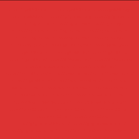
https://tga689z.com
https://tga689z.co
https://tga689z.xyz
https://rico689.com
https://g2g-cash.org
https://g2g-cash.co
https://pg15k.bet
https://pg15k.me
https://pg15k.xyz
https://pg15k.co
https://pg15k.net
https://pgbet15k.com
https://pg15k.bet
https://pg15k.me
https://pg15k.xyz
https://pg15k.co
https://tga1168.com/
https://tgabet.xyz/
http://tga789.com/
https://tga1168.net/
https://tga1168.top/
https://tga1168.life/
https://678xbet.net/
https://678xbet.co
https://ans-allstars.com/
https://rico168.net/
https://rico168.com/
https://one5bet.net/
https://one5bet.co/
https://tga199.com/
https://reborn789.net/
https://true-
walletslot.net
https://reborn789.me/
https://jazz55.net/
https://walletslottrue.com
https://true-walletslot.net
https://slot-freecredit.top
https://true-walletslot.com
https://jazz55.top/
https://jazz-55.co/
https://jazz-55.com/
https://jazz-55.net/
https://jazz55.co/
https://g2gbetvip888.com/
https://g2gbetwallet.com/
https://g2gbetwallet.net/
https://xn--82ca8bbo3nc4a9d.com/
https://g2gbetwallet.co/
https://tga689.com