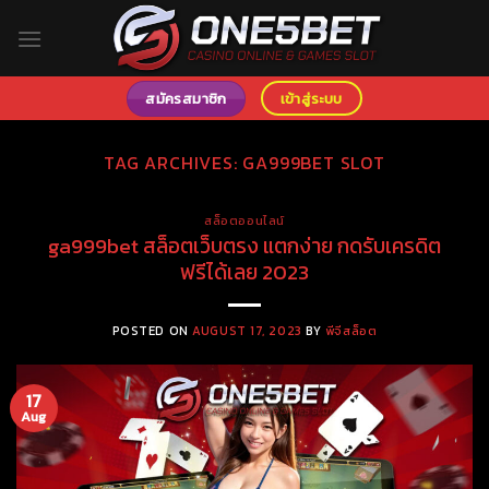
Skip
to
content
สมัครสมาชิก
เข้าสู่ระบบ
TAG ARCHIVES:
GA999BET SLOT
สล็อตออนไลน์
ga999bet สล็อตเว็บตรง แตกง่าย กดรับเครดิต
ฟรีได้เลย 2023
POSTED ON
AUGUST 17, 2023
BY
พีจีสล็อต
17
Aug