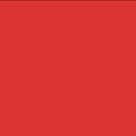
https://tga689z.com
https://tga689z.co
https://tga689z.xyz
https://rico689.com
https://g2g-cash.org
https://g2g-cash.co
https://pg15k.bet
https://pg15k.me
https://pg15k.xyz
https://pg15k.co
https://pg15k.net
https://pgbet15k.com
https://pg15k.bet
https://pg15k.me
https://pg15k.xyz
https://pg15k.co
https://tga1168.com/
https://tgabet.xyz/
http://tga789.com/
https://tga1168.net/
https://tga1168.top/
https://tga1168.life/
https://678xbet.net/
https://678xbet.co
https://ans-allstars.com/
https://rico168.net/
https://rico168.com/
https://one5bet.net/
https://one5bet.co/
https://tga199.com/
https://reborn789.net/
https://true-
walletslot.net
https://reborn789.me/
https://jazz55.net/
https://walletslottrue.com
https://true-walletslot.net
https://slot-freecredit.top
https://true-walletslot.com
https://jazz55.top/
https://jazz-55.co/
https://jazz-55.com/
https://jazz-55.net/
https://jazz55.co/
https://g2gbetvip888.com/
https://g2gbetwallet.com/
https://g2gbetwallet.net/
https://xn--82ca8bbo3nc4a9d.com/
https://g2gbetwallet.co/
https://tga689.com