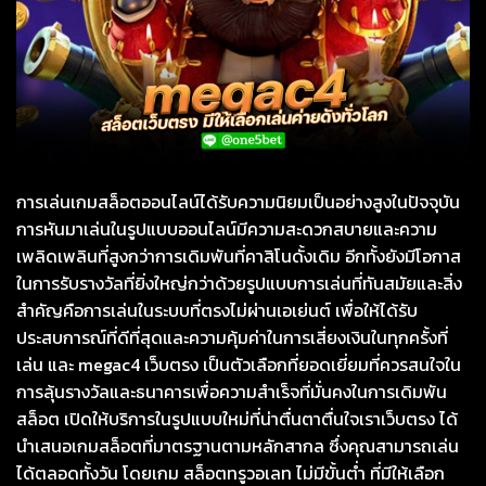
การเล่นเกมสล็อตออนไลน์ได้รับความนิยมเป็นอย่างสูงในปัจจุบัน
การหันมาเล่นในรูปแบบออนไลน์มีความสะดวกสบายและความ
เพลิดเพลินที่สูงกว่าการเดิมพันที่คาสิโนดั้งเดิม อีกทั้งยังมีโอกาส
ในการรับรางวัลที่ยิ่งใหญ่กว่าด้วยรูปแบบการเล่นที่ทันสมัยและสิ่ง
สำคัญคือการเล่นในระบบที่ตรงไม่ผ่านเอเย่นต์ เพื่อให้ได้รับ
ประสบการณ์ที่ดีที่สุดและความคุ้มค่าในการเสี่ยงเงินในทุกครั้งที่
เล่น และ megac4 เว็บตรง เป็นตัวเลือกที่ยอดเยี่ยมที่ควรสนใจใน
การลุ้นรางวัลและธนาคารเพื่อความสำเร็จที่มั่นคงในการเดิมพัน
สล็อต เปิดให้บริการในรูปแบบใหม่ที่น่าตื่นตาตื่นใจเราเว็บตรง ได้
นำเสนอเกมสล็อตที่มาตรฐานตามหลักสากล ซึ่งคุณสามารถเล่น
ได้ตลอดทั้งวัน โดยเกม สล็อตทรูวอเลท ไม่มีขั้นต่ำ ที่มีให้เลือก