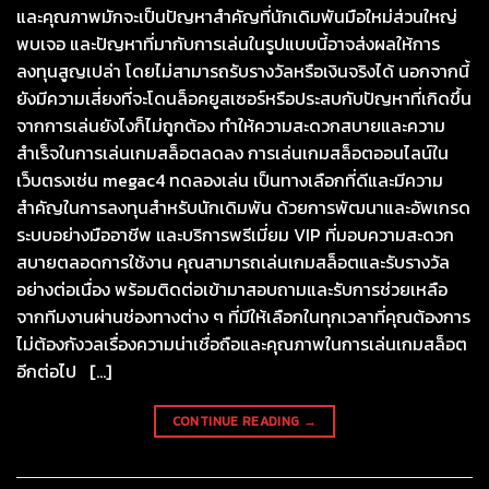
และคุณภาพมักจะเป็นปัญหาสำคัญที่นักเดิมพันมือใหม่ส่วนใหญ่
พบเจอ และปัญหาที่มากับการเล่นในรูปแบบนี้อาจส่งผลให้การ
ลงทุนสูญเปล่า โดยไม่สามารถรับรางวัลหรือเงินจริงได้ นอกจากนี้
ยังมีความเสี่ยงที่จะโดนล็อคยูสเซอร์หรือประสบกับปัญหาที่เกิดขึ้น
จากการเล่นยังไงก็ไม่ถูกต้อง ทำให้ความสะดวกสบายและความ
สำเร็จในการเล่นเกมสล็อตลดลง การเล่นเกมสล็อตออนไลน์ใน
เว็บตรงเช่น megac4 ทดลองเล่น เป็นทางเลือกที่ดีและมีความ
สำคัญในการลงทุนสำหรับนักเดิมพัน ด้วยการพัฒนาและอัพเกรด
ระบบอย่างมืออาชีพ และบริการพรีเมี่ยม VIP ที่มอบความสะดวก
สบายตลอดการใช้งาน คุณสามารถเล่นเกมสล็อตและรับรางวัล
อย่างต่อเนื่อง พร้อมติดต่อเข้ามาสอบถามและรับการช่วยเหลือ
จากทีมงานผ่านช่องทางต่าง ๆ ที่มีให้เลือกในทุกเวลาที่คุณต้องการ
ไม่ต้องกังวลเรื่องความน่าเชื่อถือและคุณภาพในการเล่นเกมสล็อต
อีกต่อไป […]
CONTINUE READING
→