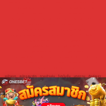
walletslot.net
https://reborn789.me/
https://jazz55.net/
https://walletslottrue.com
https://true-walletslot.net
https://slot-freecredit.top
https://true-walletslot.com
https://jazz55.top/
https://jazz-55.co/
https://jazz-55.com/
https://jazz-55.net/
https://jazz55.co/
https://g2gbetvip888.com/
https://g2gbetwallet.com/
https://g2gbetwallet.net/
https://xn--82ca8bbo3nc4a9d.com/
https://g2gbetwallet.co/
https://tga689.com
https://tga689.me/
https://tgabet689.com
https://tgabet689.net/
https://tgabet689.co
https://walletslottrue.com/
https://wallet-slottrue.com/
https://true-walletslot.net/
https://true-walletslot.com/
https://slot-freecredit.top/
หน้าแรก
สมัครสมาชิก
ทางเข้าเล่น
โปรโมชั่น
บทความ
ติดต่อเรา
Copyright 2026 ©
One5bet