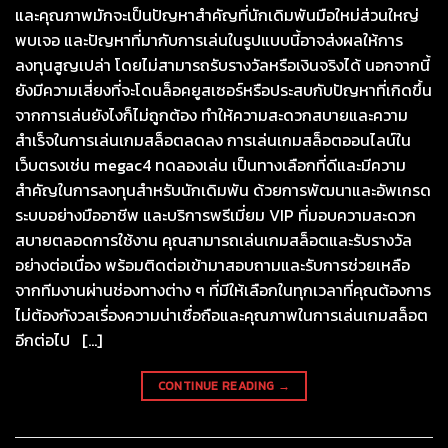
และคุณภาพมักจะเป็นปัญหาสำคัญที่นักเดิมพันมือใหม่ส่วนใหญ่
พบเจอ และปัญหาที่มากับการเล่นในรูปแบบนี้อาจส่งผลให้การ
ลงทุนสูญเปล่า โดยไม่สามารถรับรางวัลหรือเงินจริงได้ นอกจากนี้
ยังมีความเสี่ยงที่จะโดนล็อคยูสเซอร์หรือประสบกับปัญหาที่เกิดขึ้น
จากการเล่นยังไงก็ไม่ถูกต้อง ทำให้ความสะดวกสบายและความ
สำเร็จในการเล่นเกมสล็อตลดลง การเล่นเกมสล็อตออนไลน์ใน
เว็บตรงเช่น megac4 ทดลองเล่น เป็นทางเลือกที่ดีและมีความ
สำคัญในการลงทุนสำหรับนักเดิมพัน ด้วยการพัฒนาและอัพเกรด
ระบบอย่างมืออาชีพ และบริการพรีเมี่ยม VIP ที่มอบความสะดวก
สบายตลอดการใช้งาน คุณสามารถเล่นเกมสล็อตและรับรางวัล
อย่างต่อเนื่อง พร้อมติดต่อเข้ามาสอบถามและรับการช่วยเหลือ
จากทีมงานผ่านช่องทางต่าง ๆ ที่มีให้เลือกในทุกเวลาที่คุณต้องการ
ไม่ต้องกังวลเรื่องความน่าเชื่อถือและคุณภาพในการเล่นเกมสล็อต
อีกต่อไป […]
CONTINUE READING
→