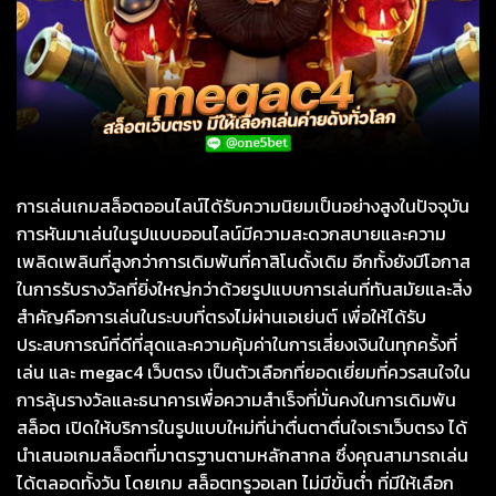
การเล่นเกมสล็อตออนไลน์ได้รับความนิยมเป็นอย่างสูงในปัจจุบัน
การหันมาเล่นในรูปแบบออนไลน์มีความสะดวกสบายและความ
เพลิดเพลินที่สูงกว่าการเดิมพันที่คาสิโนดั้งเดิม อีกทั้งยังมีโอกาส
ในการรับรางวัลที่ยิ่งใหญ่กว่าด้วยรูปแบบการเล่นที่ทันสมัยและสิ่ง
สำคัญคือการเล่นในระบบที่ตรงไม่ผ่านเอเย่นต์ เพื่อให้ได้รับ
ประสบการณ์ที่ดีที่สุดและความคุ้มค่าในการเสี่ยงเงินในทุกครั้งที่
เล่น และ megac4 เว็บตรง เป็นตัวเลือกที่ยอดเยี่ยมที่ควรสนใจใน
การลุ้นรางวัลและธนาคารเพื่อความสำเร็จที่มั่นคงในการเดิมพัน
สล็อต เปิดให้บริการในรูปแบบใหม่ที่น่าตื่นตาตื่นใจเราเว็บตรง ได้
นำเสนอเกมสล็อตที่มาตรฐานตามหลักสากล ซึ่งคุณสามารถเล่น
ได้ตลอดทั้งวัน โดยเกม สล็อตทรูวอเลท ไม่มีขั้นต่ำ ที่มีให้เลือก