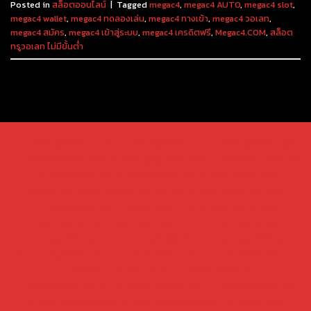
Posted in
สล็อตออนไลน์
|
Tagged
megac4
,
megac4 AUTO
,
megac4 slot
,
megac4 wallet
,
megac4 ทดลองเล่น
,
megac4 ทางเข้า
,
megac4 วอเลท
,
megac4 สมัคร
,
megac4 เข้าสู่ระบบ
,
megac4 เครดิตฟรี
,
Megac4.COM
,
สล็อต
ทรูวอเลท ไม่มีขั้นต่ำ
https://tga689z.com
https://tga689z.co
https://tga689z.xyz
https://rico689.com
https://g2g-cash.org
https://g2g-cash.co
https://pg15k.bet
https://pg15k.me
https://pg15k.xyz
https://pg15k.co
https://pg15k.net
https://pgbet15k.com
https://pg15k.bet
https://pg15k.me
https://pg15k.xyz
https://pg15k.co
https://tga1168.com/
https://tgabet.xyz/
http://tga789.com/
https://tga1168.net/
https://tga1168.top/
https://tga1168.life/
https://678xbet.net/
https://678xbet.co
https://ans-allstars.com/
https://rico168.net/
https://rico168.com/
https://one5bet.net/
https://one5bet.co/
https://tga199.com/
https://reborn789.net/
https://true-