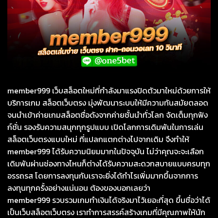
member999 เว็บสล็อตใหม่ที่กำลังมาแรงปิดตัวมาใหม่ด้วยการให้
บริการเกม สล็อตเว็บตรง มุ่งพัฒนาระบบให้มีความทันสมัยตลอด
จนนำเข้าค่ายเกมสล็อตชื่อดังจากค่ายชั้นนำทั่วโลก จัดเต็มทุกฟัง
ก์ชั่น รองรับความสนุกทุกรูปแบบ เปิดโลกการเดิมพันในการเล่น
สล็อตเว็บตรงแบบใหม่ ที่แปลกแตกต่างไปจากเดิม จึงทำให้
member999 ได้รับความนิยมมากในปัจจุบัน ไม่ว่าคุณจะจะเลือก
เดิมพันผ่านช่องทางไหนก็ต่างได้รับความสะดวกสบายแบบครบทุก
อรรถรส โดยการลงทุนกับเราจะยิ่งได้กำไรเพิ่มมากขึ้นจากการ
ลงทุนทุกครั้งอย่างแน่นอน ต้องของบอกเลยว่า
member999 รวบรวมเกมทำเงินได้จริงมาไว้เยอะที่สุด ขึ้นชื่อว่าได้
เป็นเว็บสล็อตเว็บตรง เราทำการสรรค์สร้างเกมที่มีคุณภาพให้นัก