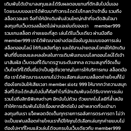
เดิมพันได้เข้ามาลงทุนและได้รับผลตอบแทนที่ดีกลับไปนั่นเอง
โดยระบบของเราได้พัฒนาก้าวกระโดดไปไกลกว่าเจ้าอื่น รวมถึง
สล็อตวอเลท จึงทำให้นักเดิมพันส่วนใหญ่กล้าที่จะตัดสินใจมา
ลงทุนกับเว็บตรงสล็อตไม่ผ่านเอเย่นต์ของเรา member999
รวมเกมสล็อต ค่ายเยอะที่สุด เล่นได้ในเว็บเดียว ผ่านมือถือ
member999 เราได้พัฒนาอย่างต่อเนื่องในรูปแบบของการเล่น
สล็อตออนไลน์ ให้ทันสมัยที่สุด และใช้งานง่ายตอบโจทย์ให้นักเดิม
พันที่ชื่นชอบและหลงใหลในการเดิมพันเกมบนโลกออนไลน์ได้เข้า
มาสัมผัส เว็บตรงที่ได้มาตรฐานระดับสากล ความสนุกที่จัดเต็ม
เว็บไซต์ที่ได้ขึ้นชื่อว่าเป็นผู้เชี่ยวชาญในการให้บริการเกม สล็อตมือ
ถือ เราได้พัฒนาระบบเกมไม่ว่าจะเลือกเล่นเกมสล็อตค่ายไหนก็ไม่
ต้องโยกเงินให้เสียเวลา member.slotz 999 ให้มากกว่าความสนุก
สิ่งที่ได้จะได้กลับไปนั่นก็คือกำไรที่นักเดิมพันจะได้รับจากการเล่น
รวมไปถึงสิทธิพิเศษต่างๆ อีกนับไม่ถ้วน ด้วยเทคโนโลยีที่ล้ำสมัย
ทำให้การเดิมพันไม่ใช่เรื่องยากอีกต่อไป อย่าพลาดที่จะเข้ามา
ลงทุนกับเรา แจ็คพอตจัดเต็มทุกรายการอลังการตระการตา ไม่ว่า
จะเป็นแฟนสล็อตค่ายไหนเราก็มีให้คุณได้เลือกเล่นทุกค่ายแบบไม่
ต้องไปหาที่ไหนแล้วเล่นได้จบครบในเว็บเดียวกับ member999