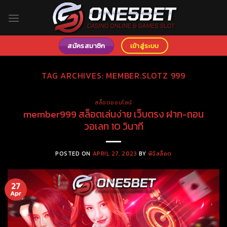
Skip
to
content
สมัครสมาชิก
เข้าสู่ระบบ
TAG ARCHIVES:
MEMBER.SLOTZ 999
สล็อตออนไลน์
member999 สล็อตเล่นง่าย เว็บตรง ฝาก-ถอน
วอเลท 10 วินาที
POSTED ON
APRIL 27, 2023
BY
พีจีสล็อต
27
Apr