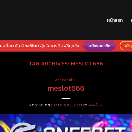
หน้าแรก
่นสล็อต กับ One5bet ลุ้นรับเครดิตฟรีทุกวัน
สมัครสมาชิก
เข้า
TAG ARCHIVES:
MESLOT666
สล็อตออนไลน์
meslot666
POSTED ON
DECEMBER 1, 2023
BY
พีจีสล็อต