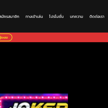
สมัครสมาชิก
ทางเข้าเล่น
โปรโมชั่น
บทความ
ติดต่อเรา
สู่ระบบ