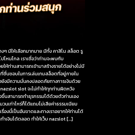
งๆ มีให้เลือกมากมาย มีทั้ง คาสิโน สล็อต รู
ไปไหนไกล เราเชื่อว่าท่านจะพบกับ
ยให้ท่านสามารถเข้ามาสร้างรายได้อย่างไม่มี
ที่ชื่นชอบในการเล่นเกมสล็อตที่อยู่ภายใน
ั้งยังมีความมั่นคงปลอดภัยทางการเงินด้วย
zslot slot จะไม่ทำให้ทุกท่านผิดหวัง
ยิ่งขึ้นสามารถทำธุรกรรมได้ด้วยตัวท่านเอง
นเท่าไหร่ก็ได้แถมไม่เสียค่าธรรมเนียม
รื่องนี้เป็นอันขาดและทางเราอยากให้ท่านได้
ำเงินได้ตลอด ทำให้เว็บ nazslot […]