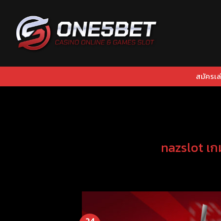
Skip
to
content
สมัครเล
nazslot เกม
24