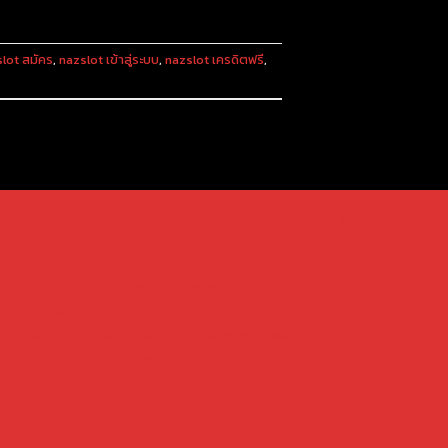
lot สมัคร
,
nazslot เข้าสู่ระบบ
,
nazslot เครดิตฟรี
,
co
https://pg15k.bet
https://pg15k.me
https://pg15k.xyz
/pg15k.co
https://tga1168.com/
https://tgabet.xyz/
t.co
https://ans-allstars.com/
https://rico168.net/
lletslot.net
https://reborn789.me/
https://jazz55.net/
top/
https://jazz-55.co/
https://jazz-55.com/
https://jazz-
n--82ca8bbo3nc4a9d.com/
https://g2gbetwallet.co/
slottrue.com/
https://wallet-slottrue.com/
https://true-
op/