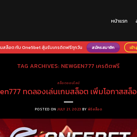
หน้าแรก
่นสล็อต กับ One5bet ลุ้นรับเครดิตฟรีทุกวัน
สมัครสมาชิก
เข้า
TAG ARCHIVES:
NEWGEN777 เครดิตฟรี
สล็อตออนไลน์
en777 ทดลองเล่นเกมสล็อต เพิ่มโอกาสสล็
POSTED ON
JULY 21, 2023
BY
พีจีสล็อต