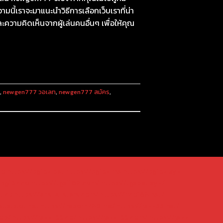
นี้เราจะมาแนะนำวิธีการเลือกเว็บเราที่น่า
ละความคิดเห็นจากผู้เล่นคนอื่นๆ เพื่อให้คุณ
า
,
newgen777 วอเลท
,
newgen777 สมัคร
,
co
https://pg15k.bet
https://pg15k.me
https://pg15k.xyz
/pg15k.co
https://tga1168.com/
https://tgabet.xyz/
t.co
https://ans-allstars.com/
https://rico168.net/
lletslot.net
https://reborn789.me/
https://jazz55.net/
top/
https://jazz-55.co/
https://jazz-55.com/
https://jazz-