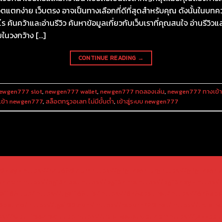
แตกง่าย เว็บตรง อาจเป็นทางเลือกที่ดีที่สุดสำหรับคุณ ดังนั้นในบทความ
ค้นคว้าและอ่านรีวิว ค้นหาข้อมูลเกี่ยวกับเว็บเราที่คุณสนใจ อ่านรีวิวแ
ิยมในวงกว้าง […]
CONTINUE READING
→
ewgen777 slot
,
newgen777 wallet
,
newgen777 ทดลองเล่น
,
newgen777 ทางเข้
เข้า newgen777
,
สล็อตทรูวอเลท ไม่มีขั้นต่ำ
,
เข้าสู่ระบบ newgen777
89z.xyz
https://rico689.com
https://g2g-cash.org
https://g2g-cash.
5k.com
https://pg15k.bet
https://pg15k.me
https://pg15k.xyz
https:/
ga1168.top/
https://tga1168.life/
https://678xbet.net/
https://678xbe
5bet.co/
https://tga199.com/
https://reborn789.net/
https://true-wa
ps://slot-freecredit.top
https://true-walletslot.com
https://jazz55.