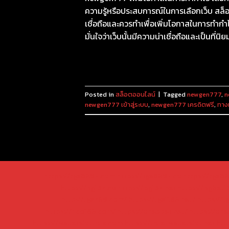
ความรู้หรือประสบการณ์ในการเลือกเว็บ สล็อต
เชื่อถือและควรทำเพื่อเพิ่มโอกาสในการทำกำไร 
มั่นใจว่าเว็บนั้นมีความน่าเชื่อถือและเป็นที่น
Posted in
สล็อตออนไลน์
|
Tagged
newgen777
,
n
newgen777 เข้าสู่ระบบ
,
newgen777 เครดิตฟรี
,
ทาง
https://tga689z.com
https://tga689z.co
https://tga6
https://pg15k.co
https://pg15k.net
https://pgbet1
http://tga789.com/
https://tga1168.net/
https://t
https://rico168.com/
https://one5bet.net/
https://one
https://walletslottrue.com
https://true-walletslot.net
htt