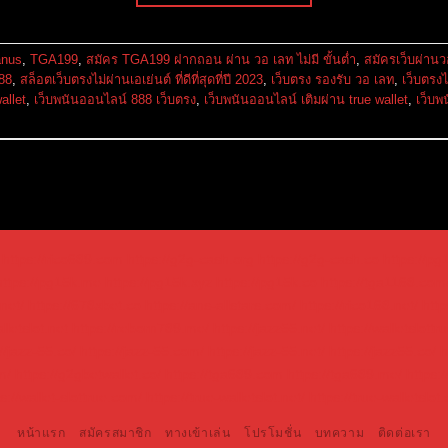
anus
,
TGA199
,
สมัคร TGA199 ฝากถอน ผ่าน วอ เลท ไม่มี ขั้นต่ำ
,
สมัครเว็บผ่าน
88
,
สล็อตเว็บตรงไม่ผ่านเอเย่นต์ ที่ดีที่สุดที่ปี 2023
,
เว็บตรง รองรับ วอ เลท
,
เว็บตรง
allet
,
เว็บพนันออนไลน์ 888 เว็บตรง
,
เว็บพนันออนไลน์ เติมผ่าน true wallet
,
เว็บพ
https://rico689.com
https://g2g-cash.org
https://g2g-cash.co
https://pg
https://pg15k.me
https://pg15k.xyz
https://pg15k.co
https://tga1168.com
net/
https://678xbet.co
https://ans-allstars.com/
https://rico168.net/
http
lletslot.net
https://reborn789.me/
https://jazz55.net/
https://walletslott
//jazz-55.co/
https://jazz-55.com/
https://jazz-55.net/
https://jazz55.co/
h
m/
https://g2gbetwallet.co/
https://tga689.com
https://tga689.me/
https:
s://wallet-slottrue.com/
https://true-walletslot.net/
https://true-walletslot
หน้าแรก
สมัครสมาชิก
ทางเข้าเล่น
โปรโมชั่น
บทความ
ติดต่อเรา