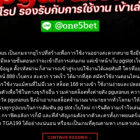
nus เป็นเกมจากยุโรปที่สร้างเพื่อการใช้งานอย่างสะดวกสบาย จึงมีท
งมีหลายขั้นตอนกว่าจะเข้าถึงการเล่นเกม แค่เข้าหน้าเว็บ pgslot เ
ข้อมูล ตั้งรหัสผ่าน ก็สามารถเข้าสู่ระบบใช้งานได้เลยทันที ใครที่อ
์ 888 เว็บตรง สะดวก รวดเร็ว ได้มากที่สุด สมัครใช้งานตอนไหนก็ไ
ารใช้งานแม้คนที่ไม่มีเวลา สล็อต 168 ทางเข้า ใช้งานง่ายและปลอด
วนตัวเพื่อใช้ในทางธุรกิจอื่น รวมค่ายสล็อตทั้งค่ายดัง pguranus
งวัล pguranus จึงนำเอาเกมสล็อตจำนวนมากมายจากทั่วโลกมาให้บริ
บทุกรูปแบบในการเดิมพัน pg slot เว็บใหม่ การันตีความเร้าใจเล่นม
กราฟิคอลังการก็มี และที่สำคัญเกมดังจากตัวละครทั้งภาพยนตร์แ
 TGA199 ได้อย่างแน่นอน หรือจะเป็นเกมที่คุณตามหา เกมหาเล่นยาก
CONTINUE READING
→