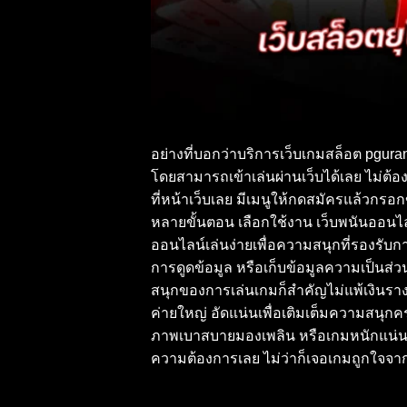
อย่างที่บอกว่าบริการเว็บเกมสล็อต pgura
โดยสามารถเข้าเล่นผ่านเว็บได้เลย ไม่ต้อ
ที่หน้าเว็บเลย มีเมนูให้กดสมัครแล้วกรอก
หลายขั้นตอน เลือกใช้งาน เว็บพนันออนไลน
ออนไลน์เล่นง่ายเพื่อความสนุกที่รองรับก
การดูดข้อมูล หรือเก็บข้อมูลความเป็นส่
สนุกของการเล่นเกมก็สำคัญไม่แพ้เงินรา
ค่ายใหญ่ อัดแน่นเพื่อเติมเต็มความสนุกคร
ภาพเบาสบายมองเพลิน หรือเกมหนักแน่น 
ความต้องการเลย ไม่ว่าก็เจอเกมถูกใจจาก