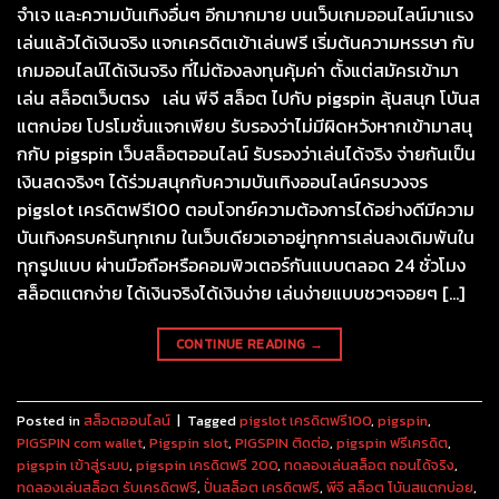
จำเจ และความบันเทิงอื่นๆ อีกมากมาย บนเว็บเกมออนไลน์มาแรง
เล่นแล้วได้เงินจริง แจกเครดิตเข้าเล่นฟรี เริ่มต้นความหรรษา กับ
เกมออนไลน์ได้เงินจริง ที่ไม่ต้องลงทุนคุ้มค่า ตั้งแต่สมัครเข้ามา
เล่น สล็อตเว็บตรง เล่น พีจี สล็อต ไปกับ pigspin ลุ้นสนุก โบันส
แตกบ่อย โปรโมชั่นแจกเพียบ รับรองว่าไม่มีผิดหวังหากเข้ามาสนุ
กกับ pigspin เว็บสล็อตออนไลน์ รับรองว่าเล่นได้จริง จ่ายกันเป็น
เงินสดจริงๆ ได้ร่วมสนุกกับความบันเทิงออนไลน์ครบวงจร
pigslot เครดิตฟรี100 ตอบโจทย์ความต้องการได้อย่างดีมีความ
บันเทิงครบครันทุกเกม ในเว็บเดียวเอาอยู่ทุกการเล่นลงเดิมพันใน
ทุกรูปแบบ ผ่านมือถือหรือคอมพิวเตอร์กันแบบตลอด 24 ชั่วโมง
สล็อตแตกง่าย ได้เงินจริงได้เงินง่าย เล่นง่ายแบบชวๆจอยๆ […]
CONTINUE READING
→
Posted in
สล็อตออนไลน์
|
Tagged
pigslot เครดิตฟรี100
,
pigspin
,
PIGSPIN com wallet
,
Pigspin slot
,
PIGSPIN ติดต่อ
,
pigspin ฟรีเครดิต
,
pigspin เข้าสู่ระบบ
,
pigspin เครดิตฟรี 200
,
ทดลองเล่นสล็อต ถอนได้จริง
,
ทดลองเล่นสล็อต รับเครดิตฟรี
,
ปั่นสล็อต เครดิตฟรี
,
พีจี สล็อต โบันสแตกบ่อย
,