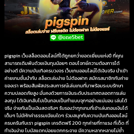
pigspin เว็บสล็อตออนไลน์ที่ได้ถูกยกว่่ายอดเยี่ยมแห่งปี ที่คุณ
สามารถเดิมพันด้วยเงินทุนน้อยๆ ตอบโจทย์ความต้องการได้
อย่างดี มีความบันเทิงครบวงจร เว็บเกมออนไลน์ได้เงินจริง นำเข้า
ค่ายเกมชั้นนำกับ สล็อตเล่นง่าย ไม่ต้องฝาก สมัครสมาชิกกับค่าย
ของเรา พร้อมสัมผัสประสบการณ์เล่นเกมที่มาพร้อมระบบรักษา
ความปลอดภัยสูง มั่นคงด้วยการเงินระดับประเทศตลอดการเล่น
ลงทุน ได้เงินกลับไปเป็นกอบเป็นกำแบบจุกๆอย่างแน่นอน เล่นได้
จริง จ่ายกันเป็นเงินสดจริงๆ รับรองว่าทุกเกมที่เข้าเล่นถอนเงินได้
เต็มๆ ไม่มีหักค่าธรรมเนียมใดๆ ร่วมสนุกกับความบันเทิงออนไลน์
ครบครันกับเรา pigspin เครดิตฟรี 200 ทุกค่ายที่ทาแรง ที่เด็ด ที่
ทำเงินง่าย โบนัสแตกบ่อยแตกกระจาย มีความหลากหลายไม่ซ้ำ