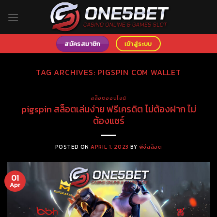
Skip
to
content
สมัครสมาชิก
เข้าสู่ระบบ
TAG ARCHIVES:
PIGSPIN COM WALLET
สล็อตออนไลน์
pigspin สล็อตเล่นง่าย ฟรีเครดิต ไม่ต้องฝาก ไม่
ต้องแชร์
POSTED ON
APRIL 1, 2023
BY
พีจีสล็อต
01
Apr