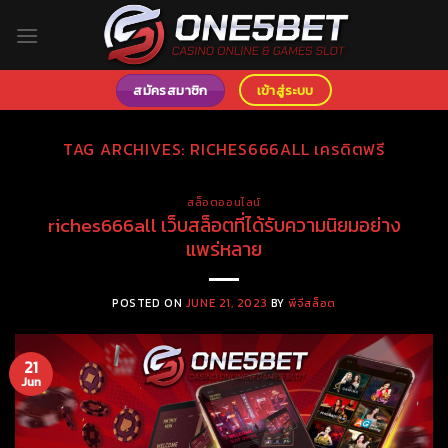
Skip
to
content
สมัครสมาชิก
เข้าสู่ระบบ
TAG ARCHIVES:
RICHES666ALL เครดิตฟรี
สล็อตออนไลน์
riches666all เว็บสล็อตที่ได้รับความนิยมอย่าง
แพร่หลาย
POSTED ON
JUNE 21, 2023
BY
พีจีสล็อต
21
Jun