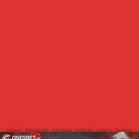
https://tga1168.life/
https://678xbet.net/
https://678xbet.co
https://ans-allstars.com/
https://rico168.net/
https://rico168.com/
https://one5bet.net/
https://one5bet.co/
https://tga199.com/
https://reborn789.net/
https://true-
walletslot.net
https://reborn789.me/
https://jazz55.net/
https://walletslottrue.com
https://true-walletslot.net
https://slot-freecredit.top
https://true-walletslot.com
https://jazz55.top/
https://jazz-55.co/
https://jazz-55.com/
https://jazz-55.net/
https://jazz55.co/
https://g2gbetvip888.com/
https://g2gbetwallet.com/
https://g2gbetwallet.net/
https://xn--82ca8bbo3nc4a9d.com/
https://g2gbetwallet.co/
https://tga689.com
https://tga689.me/
https://tgabet689.com
https://tgabet689.net/
https://tgabet689.co
https://walletslottrue.com/
https://wallet-slottrue.com/
https://true-walletslot.net/
https://true-walletslot.com/
https://slot-freecredit.top/
หน้าแรก
สมัครสมาชิก
ทางเข้าเล่น
โปรโมชั่น
บทความ
ติดต่อเรา