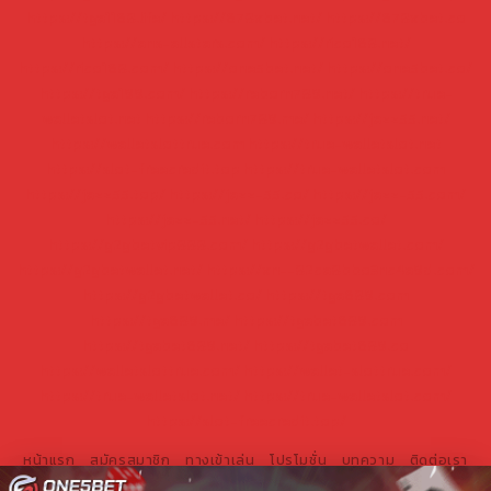
https://tga1168.life/
https://678xbet.net/
https://678xbet.co
https://ans-allstars.com/
https://rico168.net/
https://rico168.com/
https://one5bet.net/
https://one5bet.co/
https://tga199.com/
https://reborn789.net/
https://true-
walletslot.net
https://reborn789.me/
https://jazz55.net/
https://walletslottrue.com
https://true-walletslot.net
https://slot-freecredit.top
https://true-walletslot.com
https://jazz55.top/
https://jazz-55.co/
https://jazz-55.com/
https://jazz-55.net/
https://jazz55.co/
https://g2gbetvip888.com/
https://g2gbetwallet.com/
https://g2gbetwallet.net/
https://xn--82ca8bbo3nc4a9d.com/
https://g2gbetwallet.co/
https://tga689.com
https://tga689.me/
https://tgabet689.com
https://tgabet689.net/
https://tgabet689.co
https://walletslottrue.com/
https://wallet-slottrue.com/
https://true-walletslot.net/
https://true-walletslot.com/
https://slot-freecredit.top/
หน้าแรก
สมัครสมาชิก
ทางเข้าเล่น
โปรโมชั่น
บทความ
ติดต่อเรา