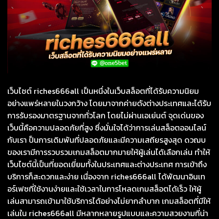
เว็บไซต์ riches666all เป็นหนึ่งในเว็บสล็อตที่ได้รับความนิยม
อย่างแพร่หลายในวงกว้าง โดยมาจากค่ายดังต่างประเทศและได้รับ
การรับรองมาตรฐานจากทั่วโลก โดยไม่ผ่านเอเย่นต์ จุดเด่นของ
เว็บนี้คือความปลอดภัยที่สูง ซึ่งมั่นใจได้ว่าการเล่นสล็อตออนไลน์
กับเรา ป็นการเดิมพันที่ปลอดภัยและมีความเสถียรสูงสุด ดวฌบ
ของเรามีการรวบรวมเกมสล็อตมากมายให้ผู้เล่นได้เลือกเล่น ทำให้
เว็บไซต์นี้เป็นที่ยอดเยี่ยมทั้งในประเทศและต่างประเทศ การเข้าถึง
บริการก็สะดวกและง่าย เนื่องจาก riches666all ได้พัฒนาอินเท
อร์เฟซที่ใช้งานง่ายและใช้เวลาในการโหลดเกมสล็อตได้เร็ว ให้ผู้
เล่นสามารถเข้ามาใช้บริการได้อย่างไม่ยากลำบาก เกมสล็อตที่มีให้
เล่นใน riches666all มีหลากหลายรูปแบบและความสวยงามที่น่า