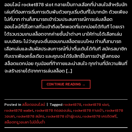
ออนไลน์ rocket878 slot กลายเป็นทางเลือกที่น่าสนใจสำหรับนัก
เล่นที่ต้องการเริ่มการเดิมพันด้วยทุนเริ่มต้นที่ไม่มากนัก ด้วยเพียง
ไม่กี่บาท ท่านก็สามารถเข้าร่วมประสบการณ์การเล่นสล็อต
ออนไลน์ที่มีโอกาสที่จะเข้าถึงแจ็คพอตที่แตกบ่อยได้ทันที โดยเรา
ได้รวบรวมเกมสล็อตจากค่ายชั้นนำต่างๆ มาให้ท่านได้เลือกเล่น
แบบอิสระ ไม่ว่าคุณจะชื่นชอบเกมสล็อตแบบไหน ท่านก็สามารถ
เลือกเล่นและสัมผัสประสบการณ์ที่น่าตื่นเต้นได้ทันที สมัครสมาชิก
กับเราเพียงครั้งเดียว และคุณจะได้รับสิทธิ์ในการเข้าสู่โลกของ
สล็อตแตกบ่อย ทุนน้อยที่ท้าทายและน่าสนใจ ทุกท่านที่มีความฝันที่
จะสร้างรายได้จากการเล่นสล็อต […]
CONTINUE READING
→
Posted in
สล็อตออนไลน์
|
Tagged
rocket878
,
rocket878 slot
,
rocket878 wallet
,
rocket878 ทดลองเล่น
,
rocket878 ทางเข้า
,
rocket878
วอเลท
,
rocket878 สมัคร
,
rocket878 เข้าสู่ระบบ
,
rocket878 เครดิตฟรี
,
สล็อตทรูวอเลท ไม่มีขั้นต่ำ