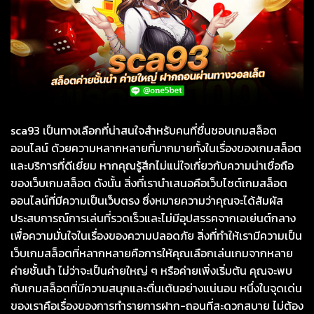
sca93 เป็นทางเลือกที่น่าสนใจสำหรับคนที่ชื่นชอบเกมสล็อต
ออนไลน์ ด้วยความหลากหลายที่มากมายทั้งในเรื่องของเกมสล็อต
และบริการที่ดีเยี่ยม หากคุณรู้สึกไม่แน่ใจเกี่ยวกับความน่าเชื่อถือ
ของเว็บเกมสล็อต ดังนั้น สิ่งที่เรานำเสนอคือเว็บไซต์เกมสล็อต
ออนไลน์ที่มีความเป็นเว็บตรง ซึ่งหมายความว่าคุณจะได้สัมผัส
ประสบการณ์การเล่นที่รวดเร็วและไม่มีอุปสรรคจากเอเย่นต์กลาง
เพื่อความมั่นใจในเรื่องของความปลอดภัย สิ่งที่ทำให้เรามีความเป็น
เว็บเกมสล็อตที่หลากหลายคือการให้คุณเลือกเล่นเกมจากหลาย
ค่ายชั้นนำ ไม่ว่าจะเป็นค่ายใหญ่ ๆ หรือค่ายเพิ่งเริ่มต้น คุณจะพบ
กับเกมสล็อตที่มีความสนุกและตื่นเต้นอย่างแน่นอน หนึ่งในจุดเด่น
ของเราคือเรื่องของการทำรายการฝาก-ถอนที่สะดวกสบาย ไม่ต้อง