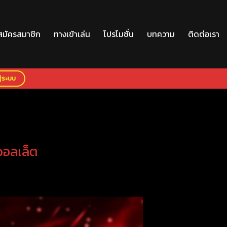
สมัครสมาชิก
ทางเข้าเล่น
โปรโมชั่น
บทความ
ติดต่อเรา
สู่ระบบ
วอลเล็ต