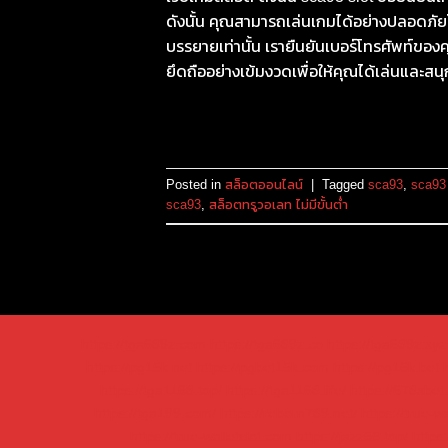
ดังนั้น คุณสามารถเล่นเกมได้อย่างปลอดภัยโด
บรรยายเท่านั้น เรายืนยันเบอร์โทรศัพท์ของคุณ
ยึดถืออย่างเข้มงวดเพื่อให้คุณได้เล่นและ
Posted in
สล็อตออนไลน์
|
Tagged
sca93
,
sca93 
sca93
,
สล็อตทรูวอเลท ไม่มีขั้นต่ำ
https://tga689z.com
https://tga689z.co
https://tga689z.xyz
https://pg15k.net
https://pgbet15k.com
https://pg15k.bet
https://tga1168.top/
https://tga1168.life/
https://678xbet.
https://tga199.com/
https://reborn789.net/
https://true-wa
https://true-walletslot.com
https://jazz55.top/
https: