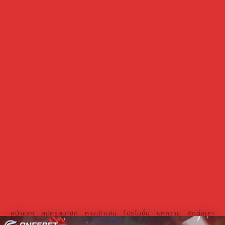
https://tga1168.life/
https://678xbet.net/
https://678xbet.co
https://ans-allstars.com/
https://rico168.net/
https://rico168.com/
https://one5bet.net/
https://one5bet.co/
https://tga199.com/
https://reborn789.net/
https://true-
walletslot.net
https://reborn789.me/
https://jazz55.net/
https://walletslottrue.com
https://true-walletslot.net
https://slot-freecredit.top
https://true-walletslot.com
https://jazz55.top/
https://jazz-55.co/
https://jazz-55.com/
https://jazz-55.net/
https://jazz55.co/
https://g2gbetvip888.com/
https://g2gbetwallet.com/
https://g2gbetwallet.net/
https://xn--82ca8bbo3nc4a9d.com/
https://g2gbetwallet.co/
https://tga689.com
https://tga689.me/
https://tgabet689.com
https://tgabet689.net/
https://tgabet689.co
https://walletslottrue.com/
https://wallet-slottrue.com/
https://true-walletslot.net/
https://true-walletslot.com/
https://slot-freecredit.top/
หน้าแรก
สมัครสมาชิก
ทางเข้าเล่น
โปรโมชั่น
บทความ
ติดต่อเรา