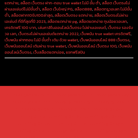
แตกง่าย
,
สล็อต เว็บตรง ฝาก-ถอน true wallet ไม่มี ขั้น ต่ํา
,
สล็อต เว็บตรงไม่
ผ่านเอเย่นต์ไม่มีขั้นต่ำ
,
สล็อต เว็บใหญ่ PG
,
สล็อต888
,
สล็อตทรูวอเลท ไม่มีขั้น
ต่ำ
,
สล็อตฝาก10รับ100ล่าสุด
,
สล็อตเว็บตรง แตกง่าย
,
สล็อตเว็บตรงไม่ผ่าน
เอเย่นต์ ที่ดีที่สุดที่ปี 2023
,
สล็อตแตกง่าย pg
,
สล็อตแตกง่าย ทุนน้อยวอเลท
,
เครดิตฟรี 100 บาท
,
เล่นคาสิโนออนไลน์เว็บตรง ไม่ผ่านเอเยนต์
,
เว็บตรง รองรับ
วอ เลท
,
เว็บตรงไม่ผ่านเอเย่นต์แตกง่าย 2022
,
เว็บพนัน true wallet เครดิตฟรี
,
เว็บพนัน ฝากถอน ไม่มี ขั้นต่ำ เติม ด้วย wallet
,
เว็บพนันออนไลน์ 888 เว็บตรง
,
เว็บพนันออนไลน์ เติมผ่าน true wallet
,
เว็บพนันออนไลน์ เว็บตรง 100
,
เว็บพนัน
ออนไลน์เว็บตรง
,
เว็บสล็อตแตกบ่อย
,
แจกฟรีสปิน
https://tga689z.com
https://tga689z.co
https://tga689z.xyz
https://rico689.com
https://g2g-cash.org
https://g2g-cash.co
https://pg15k.bet
https://pg15k.me
https://pg15k.xyz
https://pg15k.co
https://pg15k.net
https://pgbet15k.com
https://pg15k.bet
https://pg15k.me
https://pg15k.xyz
https://pg15k.co
https://tga1168.com/
https://tgabet.xyz/
http://tga789.com/
https://tga1168.net/
https://tga1168.top/