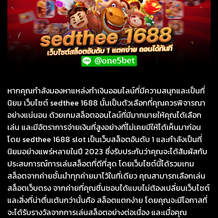
หากคุณกำลังมองหาแหล่งทำเงินออนไลน์ที่มีความสนุกและเป็นที่
นิยม เว็บไซต์ sedthee 1688 นั้นเป็นตัวเลือกที่คุณควรพิจารณา
อย่างแน่นอน ด้วยเกมสล็อตออนไลน์ที่มีมากมายให้คุณได้เลือก
เล่น และมีอัตราการจ่ายเงินที่สูงอย่างที่ไม่เคยมีให้ได้เห็นมาก่อน
โดย sedthee 1688 slot เป็นเว็บสล็อตอันดับ 1 และกำลังเป็นที่
นิยมอย่างแพร่หลายในปี 2023 ซึ่งรับประกันว่าคุณจะได้สัมผัสกับ
ประสบการณ์การเล่นสล็อตที่ดีที่สุด โดยเว็บไซต์นี้ได้รวมเกม
สล็อตจากค่ายชั้นนำทุกค่ายมาไว้ในที่เดียว คุณสามารถเลือกเล่น
สล็อตเว็บตรง จากค่ายที่คุณชื่นชอบได้แบบไม่ต้องเปลี่ยนเว็บไซต์
และสิ่งที่น่าตื่นเต้นกว่านั้นคือ สล็อตแตกง่าย โดยคุณจะมีโอกาสที่
จะได้รับรางวัลจากการเล่นสล็อตอย่างต่อเนื่อง และเมื่อคุณ