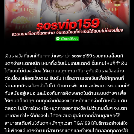
เงินรางวัลที่แจกให้มากกว่าเพราะว่า sosvip159 รวมเกมสล็อตที่
แตกง่าย แตกหนัก เหมาทั้งเว็บเป็นเกมแตกดี จิ้มเกมไหนก็ทำเงิน
ได้แบบไม่ต้องเสี่ยง ให้ความสนุกทุกนาทีมาคู่กับเงินรางวัลอย่าง
ต่อเนื่อง สล็อตเว็บตรง อันดับ 1 เรื่องการแจกเงินเพื่อให้ทุกคนที่
ร่วมสนุกมีรางวัลกลับไปได้ ด้วยการพัฒนาและอัพเดตระบบเกมให้
ทันสมัยอยู่เสมอ และป้องกันการผิดพลาดในด้านระบบต่างๆ เพื่อ
ให้เกมสล็อตทุกเกมทุกค่ายยังคงแตกหนักแตกง่ายได้เหมือนเดิม
ตลอด ไม่มีการโกงหรือหยุดการออกรางวัล ไม่ว่าเกมนั้นๆ จะแตก
มาเยอะเท่าไหร่ก็ยังคงไปได้อีกเสมอ ผู้เล่นจากกี่ล้านยูสเซอร์ก็
สามารถเดิมพันได้แตกหนักทุกเวลา TGA199 ให้บริการอย่างใส่ใจ
ไม่เพียงแค่แตกง่าย แต่สามารถแตกและทำเงินได้ตลอดทุกการใช้