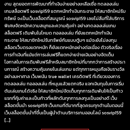
งาน สุดยอดการพัฒนาที่ทำเงินง่ายอย่างเหลือเชื่อ ทดลองเล่น
เกมสล็อตฟรี sosvip159 แตกหนักทำเงินกระจาย ให้สมาชิกใหม่รับ
ทรัพย์ จะเป็นเว็บสล็อตที่สมบูรณ์ sosvip159 เลยไม่ลืมที่ใส่บริการ
พิเศษจัดหนักความสนุกและความคุ้มค่า อย่างทดลองเล่นเกม
สล็อตฟรี เดิมพันในโหมด ทอลองเล่น ที่ยังแตกหนักทำเงิน
กระจาย ให้สมาชิกใหม่รับทรัพย์กันแบบตู้มๆ แม้จะยังไม่ลงทุน
สล็อตเว็บตรงแตกหนัก ก็ยังแตกหนักอย่างต่อเนื่อง ตัวจริงเรื่อง
การทำเงินที่แม้แต่การเล่นฟรีก็แตกง่ายจ่ายเงินอย่างจัดเต็ม
โอกาสในการเดิมพันฟรีสำหรับสมาชิกใหม่ที่มากกว่าการสร้างประา
บการณ์ สร้างความคุ้นเคยในเล่นเกม แต่ทุกการหมุนคือเงินรางวัล
อย่างมหาศาล เว็บพนัน true wallet เครดิตฟรี ที่เดียวของการ
ทดลองเล่น ทอลองเล่น ที่หมุนแล้วแตกจริง แจกเงินทุนในการเริ่ม
ต้นเล่นเกมได้จริง ให้สมาชิกใหม่จัดเต็มทุกการเดิมพันให้เป็นก้าว
แรกที่คุ้มค่าและเป็นก้าวที่ผลักดันทุกการลงทุนเป็นอย่างดี เว็บ
สล็อตขั้นนำ sosvip159 เว็บเกมที่ดีมากที่สุดครบทุกด้านในตอนนี้
เว็บสล็อตขั้นนำที่ขึ้นเป็นผู้นำด้านบริการเกมออนไลน์ sosvip159
[…]