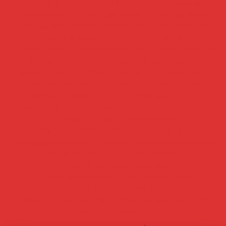
https://pg15k.co
https://tga1168.com/
https://tgabet.xyz/
http://tga789.com/
https://tga1168.net/
https://tga1168.top/
https://tga1168.life/
https://678xbet.net/
https://678xbet.co
https://ans-allstars.com/
https://rico168.net/
https://rico168.com/
https://one5bet.net/
https://one5bet.co/
https://tga199.com/
https://reborn789.net/
https://true-
walletslot.net
https://reborn789.me/
https://jazz55.net/
https://walletslottrue.com
https://true-walletslot.net
https://slot-freecredit.top
https://true-walletslot.com
https://jazz55.top/
https://jazz-55.co/
https://jazz-55.com/
https://jazz-55.net/
https://jazz55.co/
https://g2gbetvip888.com/
https://g2gbetwallet.com/
https://g2gbetwallet.net/
https://xn--82ca8bbo3nc4a9d.com/
https://g2gbetwallet.co/
https://tga689.com
https://tga689.me/
https://tgabet689.com
https://tgabet689.net/
https://tgabet689.co
https://walletslottrue.com/
https://wallet-slottrue.com/
https://true-walletslot.net/
https://true-walletslot.com/
https://slot-freecredit.top/