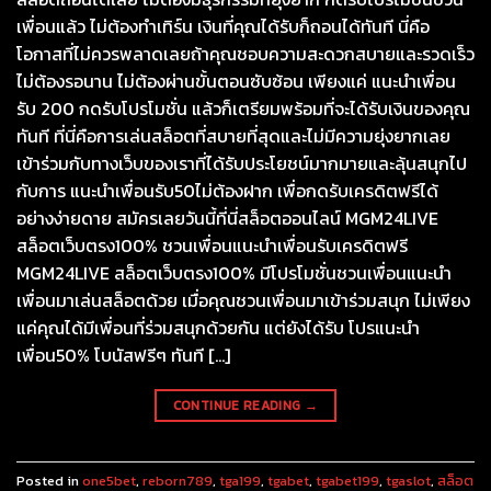
เพื่อนแล้ว ไม่ต้องทำเทิร์น เงินที่คุณได้รับก็ถอนได้ทันที นี่คือ
โอกาสที่ไม่ควรพลาดเลยถ้าคุณชอบความสะดวกสบายและรวดเร็ว
ไม่ต้องรอนาน ไม่ต้องผ่านขั้นตอนซับซ้อน เพียงแค่ แนะนำเพื่อน
รับ 200 กดรับโปรโมชั่น แล้วก็เตรียมพร้อมที่จะได้รับเงินของคุณ
ทันที ที่นี่คือการเล่นสล็อตที่สบายที่สุดและไม่มีความยุ่งยากเลย
เข้าร่วมกับทางเว็บของเราที่ได้รับประโยชน์มากมายและลุ้นสนุกไป
กับการ แนะนําเพื่อนรับ50ไม่ต้องฝาก เพื่อกดรับเครดิตฟรีได้
อย่างง่ายดาย สมัครเลยวันนี้ที่นี่สล็อตออนไลน์ MGM24LIVE
สล็อตเว็บตรง100% ชวนเพื่อนแนะนำเพื่อนรับเครดิตฟรี
MGM24LIVE สล็อตเว็บตรง100% มีโปรโมชั่นชวนเพื่อนแนะนำ
เพื่อนมาเล่นสล็อตด้วย เมื่อคุณชวนเพื่อนมาเข้าร่วมสนุก ไม่เพียง
แค่คุณได้มีเพื่อนที่ร่วมสนุกด้วยกัน แต่ยังได้รับ โปรแนะนํา
เพื่อน50% โบนัสฟรีๆ ทันที […]
CONTINUE READING
→
Posted in
one5bet
,
reborn789
,
tga199
,
tgabet
,
tgabet199
,
tgaslot
,
สล็อต