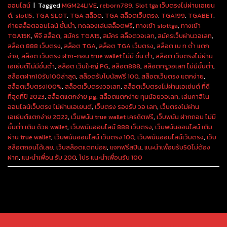
ออนไลน์
|
Tagged
MGM24LIVE
,
reborn789
,
Slot tga เว็บตรงไม่ผ่านเอเยน
ต์
,
slot15
,
TGA SLOT
,
TGA สล็อต
,
TGA สล็อตเว็บตรง
,
TGA199
,
TGABET
,
ค่ายสล็อตออนไลน์ ชั้นนำ
,
ทดลองเล่นสล็อตฟรี
,
ทางเข้า slottga
,
ทางเข้า
TGA15K
,
พีจี สล็อต
,
สมัคร TGA15
,
สมัคร สล็อตวอเลท
,
สมัครเว็บผ่านวอเลท
,
สล็อต 888 เว็บตรง
,
สล็อต TGA
,
สล็อต TGA เว็บตรง
,
สล็อต เบ ท ต่ำ แตก
ง่าย
,
สล็อต เว็บตรง ฝาก-ถอน true wallet ไม่มี ขั้น ต่ํา
,
สล็อต เว็บตรงไม่ผ่าน
เอเย่นต์ไม่มีขั้นต่ำ
,
สล็อต เว็บใหญ่ PG
,
สล็อต888
,
สล็อตทรูวอเลท ไม่มีขั้นต่ำ
,
สล็อตฝาก10รับ100ล่าสุด
,
สล็อตรับโบนัสฟรี 100
,
สล็อตเว็บตรง แตกง่าย
,
สล็อตเว็บตรง100%
,
สล็อตเว็บตรงวอเลท
,
สล็อตเว็บตรงไม่ผ่านเอเย่นต์ ที่ดี
ที่สุดที่ปี 2023
,
สล็อตแตกง่าย pg
,
สล็อตแตกง่าย ทุนน้อยวอเลท
,
เล่นคาสิโน
ออนไลน์เว็บตรง ไม่ผ่านเอเยนต์
,
เว็บตรง รองรับ วอ เลท
,
เว็บตรงไม่ผ่าน
เอเย่นต์แตกง่าย 2022
,
เว็บพนัน true wallet เครดิตฟรี
,
เว็บพนัน ฝากถอน ไม่มี
ขั้นต่ำ เติม ด้วย wallet
,
เว็บพนันออนไลน์ 888 เว็บตรง
,
เว็บพนันออนไลน์ เติม
ผ่าน true wallet
,
เว็บพนันออนไลน์ เว็บตรง 100
,
เว็บพนันออนไลน์เว็บตรง
,
เว็บ
สล็อตถอนได้เลย
,
เว็บสล็อตแตกบ่อย
,
แจกฟรีสปิน
,
แนะนําเพื่อนรับ50ไม่ต้อง
ฝาก
,
แนะนำเพื่อน รับ 200
,
โปร แนะนำเพื่อนรับ 100