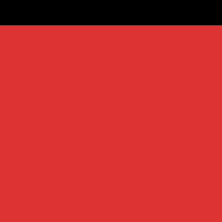
https://tga689z.com
https://tga689z.co
https://tga689z.xyz
https://rico689.com
https://g2g-cash.org
https://g2g-cash.co
https://pg15k.bet
https://pg15k.me
https://pg15k.xyz
https://pg15k.co
https://pg15k.net
https://pgbet15k.com
https://pg15k.bet
https://pg15k.me
https://pg15k.xyz
https://pg15k.co
https://tga1168.com/
https://tgabet.xyz/
http://tga789.com/
https://tga1168.net/
https://tga1168.top/
https://tga1168.life/
https://678xbet.net/
https://678xbet.co
https://ans-allstars.com/
https://rico168.net/
https://rico168.com/
https://one5bet.net/
https://one5bet.co/
https://tga199.com/
https://reborn789.net/
https://true-
walletslot.net
https://reborn789.me/
https://jazz55.net/
https://walletslottrue.com
https://true-walletslot.net
https://slot-freecredit.top
https://true-walletslot.com
https://jazz55.top/
https://jazz-55.co/
https://jazz-55.com/
https://jazz-55.net/
https://jazz55.co/
https://g2gbetvip888.com/
https://g2gbetwallet.com/