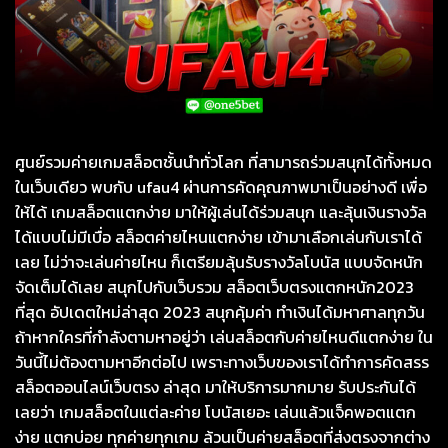
ศูนย์รวมค่ายเกมสล็อตชั้นนำทั่วโลก ที่สามารถร่วมสนุกได้ทั้งหมด
ในเว็บเดียว พบกับ ufau4 ผ่านการคัดคุณภาพมาเป็นอย่างดี เพื่อ
ให้ได้ เกมสล็อตแตกง่าย มาให้ผู้เล่นได้ร่วมสนุก และลุ้นเงินรางวัล
ได้แบบไม่มีเบื่อ สล็อตค่ายไหนแตกง่าย เข้ามาเลือกเล่นกับเราได้
เลย ไม่ว่าจะเล่นค่ายไหน ก็เตรียมลุ้นรับรางวัลโบนัส แบบจัดหนัก
จัดเต็มได้เลย สนุกไปกับเว็บรวม สล็อตเว็บตรงแตกหนัก2023
ที่สุด อัปเดตใหม่ล่าสุด 2023 สนุกคุ้มค่า ทำเงินได้มหาศาลทุกวัน
ถ้าหากใครที่กำลังตามหาอยู่ว่า เล่นสล็อตกับค่ายไหนดีแตกง่าย ใน
วันนี้ไม่ต้องตามหาอีกต่อไป เพราะทางเว็บของเราได้ทำการคัดสรร
สล็อตออนไลน์เว็บตรง ล่าสุด มาให้บริการมากมาย รับประกันได้
เลยว่า เกมสล็อตในแต่ละค่าย โบนัสเยอะ เล่นแล้วแจ็คพอตแตก
ง่าย แตกบ่อย ทุกค่ายทุกเกม ล้วนเป็นค่ายสล็อตที่ส่งตรงจากต่าง