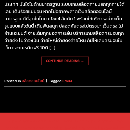
ประเทศ มั่นใจในด้านมาตรฐาน ระบบเกมสล็อตค่ายนอกทุกค่ายได้
เลย เต็มร้อยแน่นอน หากไม่อยากพลาดเว็บสล็อตออนไลน์
มาตรฐานดีที่สุดในไทย ufau4 อันดับ 1 พร้อมให้บริการอย่างเต็ม
รูปแบบแล้ววันนี้ เดิมพันสนุก ปลอดภัยตรงไปตรงมา เว็บตรง ไม่
ผ่านเอเย่นต์ จ่ายเต็มทุกยอดการเล่น บริการเกมสล็อตครบจบทุก
ค่ายดัง ไม่ว่าจะเป็น ค่ายใหญ่ค่ายดังค่ายไหน ก็มีให้เล่นครบจบใน
เว็บ แจกเครดิตฟรี 100 […]
CONTINUE READING
→
Posted in
สล็อตออนไลน์
|
Tagged
ufau4
https://tga689z.com
https://tga689z.co
https://tga689z.xyz
https://rico689.com
https://g2g-cash.org
https://g2g-cash.co