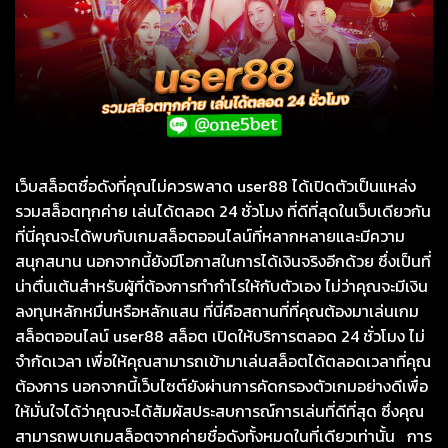
เว็บสล็อตชื่อดังที่คุณไม่ควรพลาด user88 ได้เปิดตัวเป็นแหล่ง
รวมสล็อตทุกค่าย เล่นได้ตลอด 24 ชั่วโมง ที่ดีที่สุดในเว็บเดียวกัน
ที่นี่คุณจะได้พบกับเกมสล็อตออนไลน์ที่หลากหลายและมีความ
สนุกสนาน นอกจากนี้ยังมีโอกาสในการได้เงินจริงอีกด้วย ซึ่งเป็นที่
น่าตื่นเต้นสำหรับผู้ที่ต้องการทำกำไรให้กับตัวเอง ไม่ว่าคุณจะมีเงิน
ลงทุนหลักหมื่นหรือหลักแสน ที่นี่คือสถานที่ที่คุณต้องมาเล่นเกม
สล็อตออนไลน์ user88 สล็อต เปิดให้บริการตลอด 24 ชั่วโมง ไม่
จำกัดเวลา เพื่อให้คุณสามารถเข้ามาเล่นสล็อตได้ตลอดเวลาที่คุณ
ต้องการ นอกจากนี้เว็บไซต์ยังผ่านการคัดกรองตัวเกมอย่างดีเพื่อ
ให้มั่นใจได้ว่าคุณจะได้สัมผัสประสบการณ์การเล่นที่ดีที่สุด ซึ่งคุณ
สามารถพบเกมสล็อตจากค่ายชื่อดังทั้งหมดในที่เดียวเท่านั้น การ