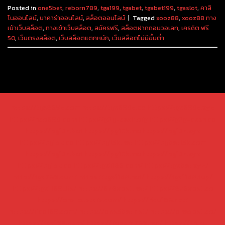
Posted in
one5bet
,
reborn789
,
tga199
,
tgabet
,
tgabet199
,
tgaslot
,
คาสิ
โนออนไลน์
,
บาคาร่าออนไลน์
,
สล็อตออนไลน์
|
Tagged
xooz88
,
xooz88 ทาง
เข้าเว็บสล็อต
,
ทางเข้าเว็บสล็อต
,
สมัครฟรี
,
สล็อตฝากถอนวอเลท
,
เครดิต ฟรี
50
,
เว็บตรงสล็อต
,
เว็บสล็อตแตกหนัก
,
เว็บสล็อตไม่มีขั้นต่ำ
https://tga689z.com
https://tga689z.co
https://tga689z.xyz
https://rico689.com
https://g2g-cash.org
https://g2g-cash.co
https://pg15k.bet
https://pg15k.me
https://pg15k.xyz
https://pg15k.co
https://pg15k.net
https://pgbet15k.com
https://pg15k.bet
https://pg15k.me
https://pg15k.xyz
https://pg15k.co
https://tga1168.com/
https://tgabet.xyz/
http://tga789.com/
https://tga1168.net/
https://tga1168.top/
https://tga1168.life/
https://678xbet.net/
https://678xbet.co
https://ans-allstars.com/
https://rico168.net/
https://rico168.com/
https://one5bet.net/
https://one5bet.co/
https://tga199.com/
https://reborn789.net/
https://true-