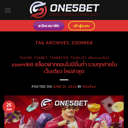
Skip
to
content
สมัครสมาชิก
เข้าสู่ระบบ
TAG ARCHIVES:
ZOOM168
TGA199
,
TGABET
,
TGABET199
,
TGASLOT
,
สล็อตออนไลน์
zoom168 สล็อตฝากถอนไม่มีขั้นต่ำ รวมทุกค่ายใน
เว็บเดียว ใหม่ล่าสุด
POSTED ON
JUNE 25, 2024
BY
พีจีสล็อต
25
Jun