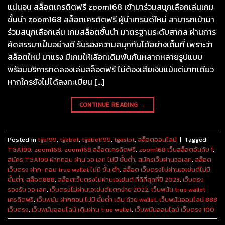
แน่นอน สล็อตเครดิตฟรี zoom168 เข้ามาร่วมสนุกเลือกเล่นเกม
ชั้นนำ zoom168 สล็อตเครดิตฟรี ผู้นำเทรนด์ใหม่ สามารถเข้ามา
ร่วมสนุกเลือกเล่น เกมสล็อตชั้นนำ มาตรฐานระดับสากล ผ่านการ
คัดสรรมาเป็นอย่างดี รับรองความสนุกกันได้อย่างเต็มที่ เพราะว่า
สล็อตใหม่ มาแรง มีเกมให้เลือกเดิมพันกันหลากหลายรูปแบบ
พร้อมบริการทดลองเล่นสล็อตฟรี ไม่ต้องเสียเงินแม้แต่บาทเดียว
หากใครยังไม่ได้ลงทะเบียน […]
CONTINUE READING
→
Posted in
tga199
,
tgabet
,
tgabet199
,
tgaslot
,
สล็อตออนไลน์
|
Tagged
TGA199
,
zoom168
,
zoom168 สล็อตเครดิตฟรี
,
zoom168 เว็บสล็อตอันดับ 1
,
สมัคร TGA199 ฝากถอน ผ่าน วอ เลท ไม่มี ขั้นต่ำ
,
สมัครเว็บผ่านวอเลท
,
สล็อต
เว็บตรง ฝาก-ถอน true wallet ไม่มี ขั้น ต่ํา
,
สล็อต เว็บตรงไม่ผ่านเอเย่นต์ไม่มี
ขั้นต่ำ
,
สล็อต888
,
สล็อตเว็บตรงไม่ผ่านเอเย่นต์ ที่ดีที่สุดที่ปี 2023
,
เว็บตรง
รองรับ วอ เลท
,
เว็บตรงไม่ผ่านเอเย่นต์แตกง่าย 2022
,
เว็บพนัน true wallet
เครดิตฟรี
,
เว็บพนัน ฝากถอน ไม่มี ขั้นต่ำ เติม ด้วย wallet
,
เว็บพนันออนไลน์ 888
เว็บตรง
,
เว็บพนันออนไลน์ เติมผ่าน true wallet
,
เว็บพนันออนไลน์ เว็บตรง 100