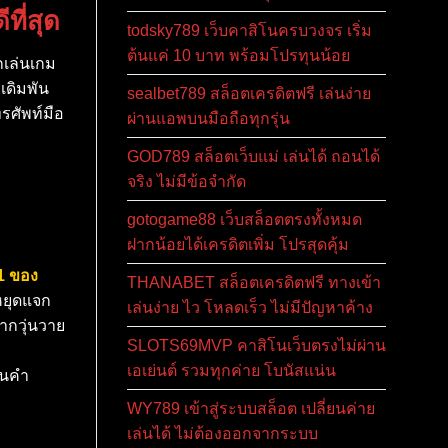
ที่สุด
todsky789 เว็บคาสิโนครบวงจร เริ่ม
ต้นแค่ 10 บาท พร้อมโปรทุนน้อย
อกเล่นเกม
เดิมพัน
sealbet789 สล็อตเครดิตฟรี เล่นง่าย
รศัพท์มือ
ผ่านแอพบนมือถือทุกรุ่น
GOD789 สล็อตเว็บแม่ เล่นได้ ถอนได้
จริง ไม่มีข้อจำกัด
gotogame88 เว็บสล็อตตรงทั้งหมด
ฝากน้อยได้เครดิตเพิ่ม โปรสุดคุ้ม
1
ของ
THANABET สล็อตเครดิตฟรี ทางเข้า
หยุดแจก
เล่นง่าย ไว โหลดเร็ว ไม่มีปัญหาค้าง
ากวุ่นวาย
SLOTS69MVP คาสิโนเว็บตรงไม่ผ่าน
ี
เอเย่นต์ รวมทุกค่าย โบนัสแน่น
ทนคำ
WY789 เข้าสู่ระบบสล็อต เปลี่ยนค่าย
เล่นได้ ไม่ต้องออกจากระบบ