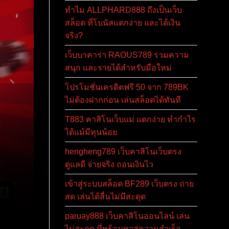
ทำไม ALLPHARD888 ถึงเป็นเว็บ
สล็อต ที่โบนัสแตกง่าย และได้เงิน
จริง?
เว็บบาคาร่า RAOUS789 รวมความ
สนุก และรายได้สำหรับมือใหม่
โปรโมชั่นเครดิตฟรี 50 จาก 789BK
ไม่ต้องฝากก่อน เล่นสล็อตได้ทันที
T883 คาสิโนเว็บแม่ แตกง่าย ทำกำไร
ได้แม้มีทุนน้อย
hengheng789 เว็บคาสิโนเว็บตรง
ดูแลดี จ่ายจริง ถอนเงินไว
เข้าสู่ระบบสล็อต BF289 เว็บตรง ถ่าย
สด เล่นได้ลื่นไม่มีสะดุด
paruay888 เว็บคาสิโนออนไลน์ เล่น
ไม่สะดุด ที่พร้อมพาสู่ความสำเร็จ