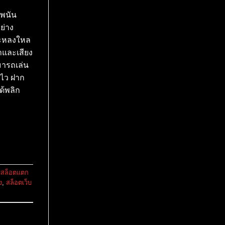
พนัน
ย่าง
งจะหลงใหล
และเสียง
ามารถเล่น
ายไว ฝาก
้พลิก
มสล็อตแตก
ง
,
สล็อตเว็บ