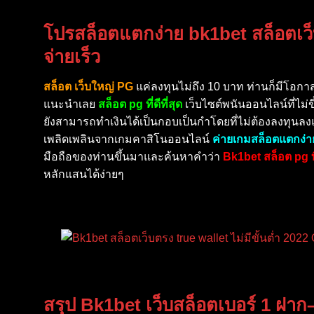
โปรสล็อตแตกง่าย
bk1bet
สล็อตเว
จ่ายเร็ว
สล็อต
เว็บใหญ่
PG
แค่ลงทุนไม่ถึง 10 บาท ท่านก็มีโอก
แนะนำเลย
สล็อต
pg
ที่ดีที่สุด
เว็บไซต์พนันออนไลน์ที่ไม่ข
ยังสามารถทำเงินได้เป็นกอบเป็นกำโดยที่ไม่ต้องลงทุนลง
เพลิดเพลินจากเกมคาสิโนออนไลน์
ค่ายเกมสล็อตแตกง่า
มือถือของท่านขึ้นมาและค้นหาคำว่า
Bk1bet
สล็อต
pg
หลักแสนได้ง่ายๆ
สรุป
Bk1bet
เว็บสล็อตเบอร์
1
ฝาก