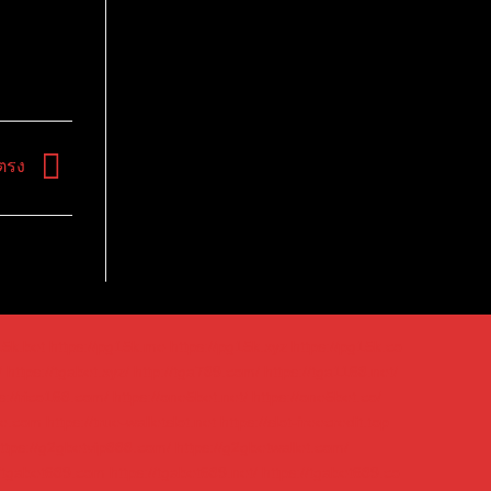
บตรง
15k.bet
https://pg15k.me
https://pg15k.xyz
https://pg15k.co
/
https://tgabet.xyz/
http://tga789.com/
https://tga1168.net/
s://rico168.com/
https://one5bet.net/
https://one5bet.co/
rue.com
https://true-walletslot.net
https://slot-freecredit.top
ttps://g2gbetvip888.com/
https://g2gbetwallet.com/
//tgabet689.com
https://tgabet689.net/
https://tgabet689.co