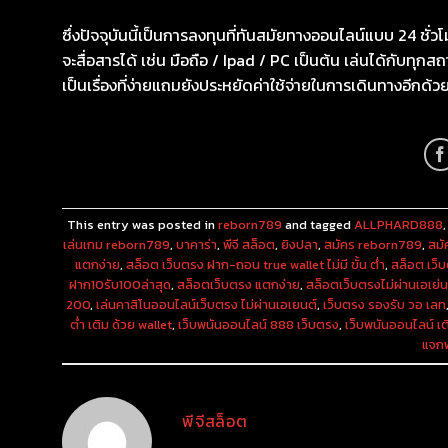
ซึ่งปัจจุบันนี้เป็นการลงทุนที่ทันสมัยทางออนไลน์แบบ 24 ชั่วโ
จะสื่อสารได้ เช่น มือถือ / Ipad / PC เป็นต้น เล่นได้กับทุกส
เป็นเรื่องที่ง่ายแถมยังประหยัดค่าใช้จ่ายในการเดินทางอีกด
This entry was posted in
reborn789
and tagged
ALLPHARD888
เล่นเกม reborn789
,
บาคาร่า
,
พีจี สล็อต
,
ยิงปลา
,
สมัคร reborn789
,
สมั
แตกง่าย
,
สล็อต เว็บตรง ฝาก-ถอน true wallet ไม่มี ขั้น ต่ํา
,
สล็อต เว็บต
ฝาก10รับ100ล่าสุด
,
สล็อตเว็บตรง แตกง่าย
,
สล็อตเว็บตรงไม่ผ่านเอเย่นต์ 
200
,
เล่นคาสิโนออนไลน์เว็บตรง ไม่ผ่านเอเยนต์
,
เว็บตรง รองรับ วอ เลท
ต่ำ เติม ด้วย wallet
,
เว็บพนันออนไลน์ 888 เว็บตรง
,
เว็บพนันออนไลน์ เต
แจกฟ
พีจีสล็อต