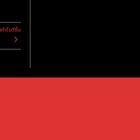
ำกำไรดีขึ้น
co
https://pg15k.bet
https://pg15k.me
https://pg15k.xyz
/pg15k.co
https://tga1168.com/
https://tgabet.xyz/
t.co
https://ans-allstars.com/
https://rico168.net/
lletslot.net
https://reborn789.me/
https://jazz55.net/
top/
https://jazz-55.co/
https://jazz-55.com/
https://jazz-
n--82ca8bbo3nc4a9d.com/
https://g2gbetwallet.co/
slottrue.com/
https://wallet-slottrue.com/
https://true-
op/