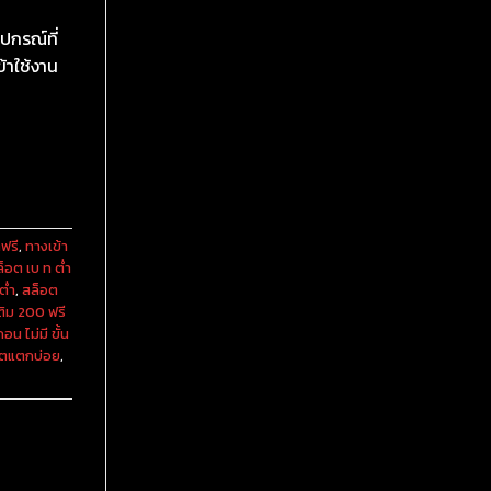
ุปกรณ์ที่
ข้าใช้งาน
ฟรี
,
ทางเข้า
็อต เบ ท ต่ำ
ต่ำ
,
สล็อต
ติม 200 ฟรี
น ไม่มี ขั้น
อตแตกบ่อย
,