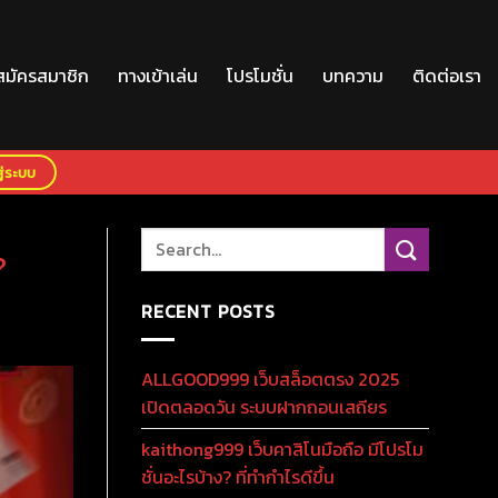
สมัครสมาชิก
ทางเข้าเล่น
โปรโมชั่น
บทความ
ติดต่อเรา
สู่ระบบ
?
RECENT POSTS
ALLGOOD999 เว็บสล็อตตรง 2025
เปิดตลอดวัน ระบบฝากถอนเสถียร
kaithong999 เว็บคาสิโนมือถือ มีโปรโม
ชั่นอะไรบ้าง? ที่ทำกำไรดีขึ้น