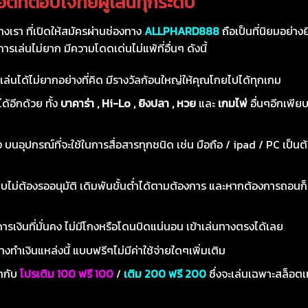
ที่ตอบโจทย์ผู้เล่นทุกระดับ
งเรา ที่เปิดให้สมัครผ่านช่องทาง
ALLPHARD888
ถือเป็นที่นิยมอย่างย
การเล่นไม่ยาก มีความโดดเด่นไม่แพ้ที่อื่นๆ ดังนี้
เล่นได้ไม่ยากอย่างที่คิด มีรางวัลก้อนใหญ่ให้คุณโกยไปได้ทุกเกม
้อีกด้วย ทั้ง
บาคาร่า , Hi-Lo , ยิงปลา , หวย
และ
เกมไพ่
อื่นๆอีกเพียบ
บนอุปกรณ์ที่จะใช้ในการสื่อสารทุกชนิด เช่น มือถือ / ipad / PC เป็นต
ม่ต้องรออนุมัติ เดิมพันขั้นต่ำได้ตามต้องการ และหากต้องการถอนก็ท
ารเงินที่มั่นคง ไม่มีโกงหรือโดนบิดแน่นอน เข้าเล่นทางตรงได้เลย
ทางทำเงินแหล่งนี้ แบบฟรีๆไม่มีค่าใช้จ่ายใดๆเพิ่มเติม
่ากับ
โปรเติม 100 ฟรี 100
/
เติม 200 ฟรี 200
ซึ่งจะเล่นเฉพาะสล็อตเท