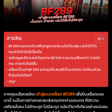
สารบัญ
BF289 แจกเครดิตฟรีทุกยูสเซอร์แบบไม่ต้องลุ้น เล่นได้กำไร
ถอนได้จริงไม่มีเงื่อนไข
สมัครยูสเดียวเล่นได้ทุกค่าย BF289 รวมเกมสล็อตกว่า 3,000
เกม จ่ายจริงไม่มีอั้น
สล็อตเว็บแท้ BF289 แจกทุนให้เล่นฟรีตั้งแต่สมัคร ไม่ต้องมีเงิน
ก็เริ่มต้นได้ทันที
สรุป
หากคุณเลือกสมัคร
เข้าสู่ระบบสล็อต BF289
เพื่อปั่นสล็อตของ
เรานี้ จะเป็นการถ่ายทอดสดส่งตรงจากต่างประเทศ ที่มีความ
เสถียรมั่นคง ไม่มีกระตุก ไม่มีสะดุด แม้แต่วินาทีเดียวอย่างแน่นอน