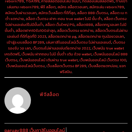
reborn789
,
TGA199
,
ค่ายสล็อตออนไลน์ ชั้นนำ
,
ทดลองเล่นสล็อตฟรี
,
ทางเข้า
เล่นเกม reborn789
,
พีจี สล็อต
,
สมัคร สล็อตวอเลท
,
สมัครเล่น reborn789
,
สมัครเว็บผ่านวอเลท
,
สมัครเว็บสล็อต ที่ดีที่สุด
,
สล็อต 888 เว็บตรง
,
สล็อต เบ ท
ต่ำ แตกง่าย
,
สล็อต เว็บตรง ฝาก-ถอน true wallet ไม่มี ขั้น ต่ํา
,
สล็อต เว็บตรง
ไม่ผ่านเอเย่นต์ไม่มีขั้นต่ำ
,
สล็อต เว็บใหญ่ PG
,
สล็อต888
,
สล็อตทรูวอเลท ไม่มี
ขั้นต่ำ
,
สล็อตฝาก10รับ100ล่าสุด
,
สล็อตเว็บตรง แตกง่าย
,
สล็อตเว็บตรงไม่ผ่าน
เอเย่นต์ ที่ดีที่สุดที่ปี 2023
,
สล็อตแตกง่าย pg
,
สล็อตแตกง่าย ทุนน้อยวอเลท
,
เข้าสู่ระบบสล็อต BF289
,
เล่นคาสิโนออนไลน์เว็บตรง ไม่ผ่านเอเยนต์
,
เว็บตรง
รองรับ วอ เลท
,
เว็บตรงไม่ผ่านเอเย่นต์แตกง่าย 2022
,
เว็บพนัน true wallet
เครดิตฟรี
,
เว็บพนัน ฝากถอน ไม่มี ขั้นต่ำ เติม ด้วย wallet
,
เว็บพนันออนไลน์ 888
เว็บตรง
,
เว็บพนันออนไลน์ เติมผ่าน true wallet
,
เว็บพนันออนไลน์ เว็บตรง 100
,
เว็บพนันออนไลน์เว็บตรง
,
เว็บสล็อตเว็บตรง BF289
,
เว็บสล็อตแตกบ่อย
,
แจก
ฟรีสปิน
.
พีจีสล็อต
paruay888 เว็บคาสิโนออนไลน์