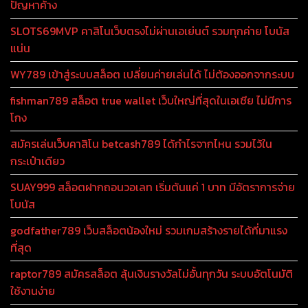
ปัญหาค้าง
SLOTS69MVP คาสิโนเว็บตรงไม่ผ่านเอเย่นต์ รวมทุกค่าย โบนัส
แน่น
WY789 เข้าสู่ระบบสล็อต เปลี่ยนค่ายเล่นได้ ไม่ต้องออกจากระบบ
fishman789 สล็อต true wallet เว็บใหญ่ที่สุดในเอเชีย ไม่มีการ
โกง
สมัครเล่นเว็บคาสิโน betcash789 ได้กำไรจากไหน รวมไว้ใน
กระเป๋าเดียว
SUAY999 สล็อตฝากถอนวอเลท เริ่มต้นแค่ 1 บาท มีอัตราการจ่าย
โบนัส
godfather789 เว็บสล็อตน้องใหม่ รวมเกมสร้างรายได้ที่มาแรง
ที่สุด
raptor789 สมัครสล็อต ลุ้นเงินรางวัลไม่อั้นทุกวัน ระบบอัตโนมัติ
ใช้งานง่าย