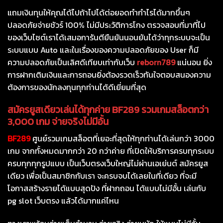
แถมเงินทุนให้คุณได้ไปถ้าไปได้ต่อยอดทำกำไรได้มากขึ้นๆ
ปลอดภัยจ่ายชัวร์ 100% ไม่มีประวัติการโกง ตรวจสอบที่มาที่ไป
ของเว็บไซต์เราได้เสมอการันตียืนยันนอนยันได้ว่าทุกระบบจะเป็น
ระบบแบบ Auto และในเรื่องของความปลอดภัยของ User ก็มี
ความปลอดภัยเป็นเลิศดีเทียบเท่ากับเว็บ
reborn789
แน่นอน ยิ่ง
การฝากเติมเงินและการถอนยิ่งต้องรวดเร็วทันใจตอบสนองความ
ต้องการของนักลงทุนทุกท่านได้ดีเยี่ยมที่สุด
สมัครยูสเดียวเล่นได้ทุกค่าย BF289 รวมเกมสล็อตกว่า
3,000 เกม จ่ายจริงไม่มีอั้น
BF289
ศูนย์รวมเกมสล็อตที่เยอะที่สุดให้ทุกท่านได้เล่นกว่า 3000
เกม จากทั้งหมดมากกว่า 20 กว่าค่าย ที่เปิดให้บริการครบทุกระบบ
ครบทุกทุกรูปแบบ เป็นเว็บตรงเว็บใหญ่ไม่ผ่านเอเย่นต์ สมัครยูส
เดียว เพื่อเป็นสมาชิกกับเรา จะครบจบได้เลยในที่เดียว ที่จะมี
โอกาสสร้างรายได้แบบสุดปัง ที่ฝากถอน ได้แบบไม่มีอั้น เล่นกับ
pg slot เว็บตรง แล้วได้มากแค่ไหน