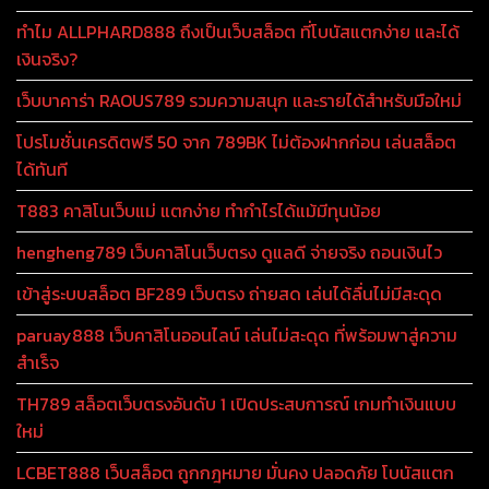
ทำไม ALLPHARD888 ถึงเป็นเว็บสล็อต ที่โบนัสแตกง่าย และได้
เงินจริง?
เว็บบาคาร่า RAOUS789 รวมความสนุก และรายได้สำหรับมือใหม่
โปรโมชั่นเครดิตฟรี 50 จาก 789BK ไม่ต้องฝากก่อน เล่นสล็อต
ได้ทันที
T883 คาสิโนเว็บแม่ แตกง่าย ทำกำไรได้แม้มีทุนน้อย
hengheng789 เว็บคาสิโนเว็บตรง ดูแลดี จ่ายจริง ถอนเงินไว
เข้าสู่ระบบสล็อต BF289 เว็บตรง ถ่ายสด เล่นได้ลื่นไม่มีสะดุด
paruay888 เว็บคาสิโนออนไลน์ เล่นไม่สะดุด ที่พร้อมพาสู่ความ
สำเร็จ
TH789 สล็อตเว็บตรงอันดับ 1 เปิดประสบการณ์ เกมทำเงินแบบ
ใหม่
LCBET888 เว็บสล็อต ถูกกฎหมาย มั่นคง ปลอดภัย โบนัสแตก