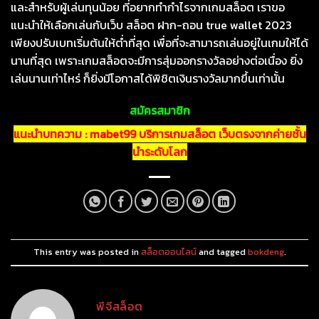
และสำหรับผู้เล่นทุนน้อย ที่อยากทำกำไรจากเกมสล็อต เราขอ
แนะนำให้เลือกเล่นกับเว็บ สล็อต ฝาก-ถอน true wallet 2023
เพียงปรับเบทเริ่มต้นให้ต่ำที่สุด เพื่อที่จะสามารถเล่นอยู่ในเกมให้ได้
นานที่สุด เพราะเกมสล็อตจะมีการสุ่มออกรางวัลอย่างต่อเนื่อง ยิ่ง
เล่นนานเท่าไหร่ ก็ยิ่งมีโอกาสได้พิชิตเงินรางวัลมากขึ้นเท่านั้น
สมัครสมาชิก
แนะนำบทความ :
mabet99 บริการเกมสล็อต เว็บตรงจากค่ายชั้น
นำระดับโลก
This entry was posted in
สล็อตออนไลน์
and tagged
bokdeng
.
พีจีสล็อต