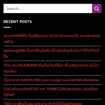
RECENT POSTS
ALLGOOD999 เว็บสล็อตตรง 2025 เปิดตลอดวัน ระบบฝากถอน
เสถียร
kaithong999 เว็บคาสิโนมือถือ มีโปรโมชั่นอะไรบ้าง? ที่ทำกำไรดี
ขึ้น
ทำไม ALLPHARD888 ถึงเป็นเว็บสล็อต ที่โบนัสแตกง่าย และได้
เงินจริง?
เว็บบาคาร่า RAOUS789 รวมความสนุก และรายได้สำหรับมือใหม่
โปรโมชั่นเครดิตฟรี 50 จาก 789BK ไม่ต้องฝากก่อน เล่นสล็อต
ได้ทันที
T883 คาสิโนเว็บแม่ แตกง่าย ทำกำไรได้แม้มีทุนน้อย