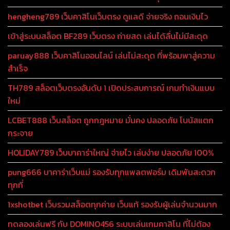
hengheng789 เว็บคาสิโนเว็บตรง ดูแลดี จ่ายจริง ถอนเงินไว
เข้าสู่ระบบสล็อต BF289 เว็บตรง ถ่ายสด เล่นได้ลื่นไม่มีสะดุด
paruay888 เว็บคาสิโนออนไลน์ เล่นไม่สะดุด ที่พร้อมพาสู่ความ
สำเร็จ
TH789 สล็อตเว็บตรงอันดับ 1 เปิดประสบการณ์ เกมทำเงินแบบ
ใหม่
LCBET888 เว็บสล็อต ถูกกฎหมาย มั่นคง ปลอดภัย โบนัสแตก
กระจาย
HOLIDAY789 เว็บบาคาร่าใหญ่ จ่ายไว เล่นง่าย ปลอดภัย 100%
pung666 บาคาร่าเว็บแม่ รองรับทุกแพลตฟอร์ม เดิมพันสะดวก
ทุกที่
1xshotbet เว็บรวมสล็อตทุกค่าย เว็บแท้ รองรับผู้เล่นจำนวนมาก
ทดลองเล่นฟรี กับ DOMINO456 ระบบเล่นเกมคาสิโน ที่ไม่ต้อง