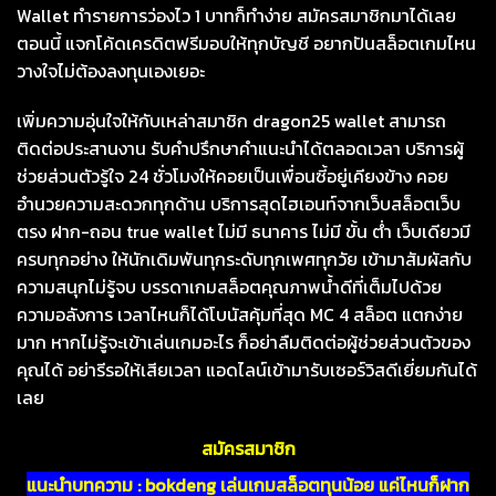
Wallet ทำรายการว่องไว 1 บาทก็ทำง่าย สมัครสมาชิกมาได้เลย
ตอนนี้ แจกโค้ดเครดิตฟรีมอบให้ทุกบัญชี อยากปันสล็อตเกมไหน
วางใจไม่ต้องลงทุนเองเยอะ
เพิ่มความอุ่นใจให้กับเหล่าสมาชิก dragon25 wallet สามารถ
ติดต่อประสานงาน รับคำปรึกษาคำแนะนำได้ตลอดเวลา บริการผู้
ช่วยส่วนตัวรู้ใจ 24 ชั่วโมงให้คอยเป็นเพื่อนซี้อยู่เคียงข้าง คอย
อำนวยความสะดวกทุกด้าน บริการสุดไฮเอนท์จากเว็บสล็อตเว็บ
ตรง ฝาก-ถอน true wallet ไม่มี ธนาคาร ไม่มี ขั้น ต่ํา เว็บเดียวมี
ครบทุกอย่าง ให้นักเดิมพันทุกระดับทุกเพศทุกวัย เข้ามาสัมผัสกับ
ความสนุกไม่รู้จบ บรรดาเกมสล็อตคุณภาพน้ำดีที่เต็มไปด้วย
ความอลังการ เวลาไหนก็ได้โบนัสคุ้มที่สุด MC 4 สล็อต แตกง่าย
มาก หากไม่รู้จะเข้าเล่นเกมอะไร ก็อย่าลืมติดต่อผู้ช่วยส่วนตัวของ
คุณได้ อย่ารีรอให้เสียเวลา แอดไลน์เข้ามารับเซอร์วิสดีเยี่ยมกันได้
เลย
สมัครสมาชิก
แนะนำบทความ :
bokdeng เล่นเกมสล็อตทุนน้อย แค่ไหนก็ฝาก