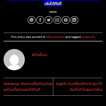
เล่นได้ทันที
This entry was posted in
สล็อตออนไลน์
and tagged
dragon25
.
พีจีสล็อต
bokdeng เล่นเกมสล็อตทุนน้อย
big66 เกมสล็อตใหม่ล่าสุด ทำ
แค่ไหนก็ฝากเล่นได้ทันที
เงินทำกำไรสุดกว่าใคร