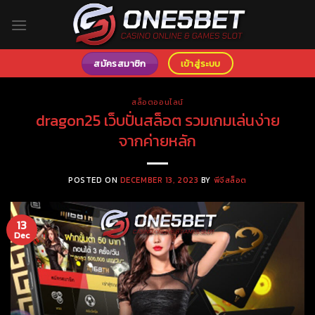
Skip
to
content
สมัครสมาชิก
เข้าสู่ระบบ
สล็อตออนไลน์
dragon25 เว็บปั่นสล็อต รวมเกมเล่นง่าย
จากค่ายหลัก
POSTED ON
DECEMBER 13, 2023
BY
พีจีสล็อต
13
Dec