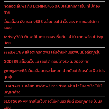
ทดลองเล่นฟรี กับ DOMINO456 ระบบเล่นเกมคาสิโน ที่ไม่ต้อง
ฝาก
เว็บสล็อต มังกรแดง888 สล็อตออโต้ เว็บตรง ฝากถอนได้ทุก
ระบบ
todsky789 เว็บคาสิโนครบวงจร เริ่มต้นแค่ 10 บาท พร้อมโปรทุน
น้อย
sealbet789 สล็อตเครดิตฟรี เล่นง่ายผ่านแอพบนมือถือทุกรุ่น
GOD789 สล็อตเว็บแม่ เล่นได้ ถอนได้จริง ไม่มีข้อจำกัด
gotogame88 เว็บสล็อตตรงทั้งหมด ฝากน้อยได้เครดิตเพิ่ม โปร
สุดคุ้ม
THANABET สล็อตเครดิตฟรี ทางเข้าเล่นง่าย ไว โหลดเร็ว ไม่มี
ปัญหาค้าง
SLOTS69MVP คาสิโนเว็บตรงไม่ผ่านเอเย่นต์ รวมทุกค่าย โบนัส
แน่น