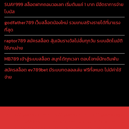
SUAY999 สล็อตฝากถอนวอเลท เริ่มต้นแค่ 1 บาท มีอัตราการจ่าย
โบนัส
godfather789 เว็บสล็อตน้องใหม่ รวมเกมสร้างรายได้ที่มาแรง
ที่สุด
raptor789 สมัครสล็อต ลุ้นเงินรางวัลไม่อั้นทุกวัน ระบบอัตโนมัติ
ใช้งานง่าย
MB789 เข้าสู่ระบบสล็อต สนุกได้ทุกเวลา ตอบโจทย์นักเดิมพัน
สมัครสล็อต ev789bet มีระบบทดลองเล่น ฟรีทั้งหมด ไม่มีค่าใช้
จ่าย
https://tga689z.com
https://tga689z.co
https://tga689z.xyz
https://rico689.com
https://g2g-cash.org
https://g2g-cash.co
https://pg15k.bet
https://pg15k.me
https://pg15k.xyz