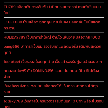
TH789 สล็อตเว็บตรงอันดับ 1 เปิดประสบการณ์ เกมทำเงินแบบ
ใหม่
LCBET888 เว็บสล็อต ถูกกฎหมาย มั่นคง ปลอดภัย โบนัสแตก
กระจาย
HOLIDAY789 เว็บบาคาร่าใหญ่ จ่ายไว เล่นง่าย ปลอดภัย 100%
pung666 บาคาร่าเว็บแม่ รองรับทุกแพลตฟอร์ม เดิมพันสะดวก
ทุกที่
1xshotbet เว็บรวมสล็อตทุกค่าย เว็บแท้ รองรับผู้เล่นจำนวนมาก
ทดลองเล่นฟรี กับ DOMINO456 ระบบเล่นเกมคาสิโน ที่ไม่ต้อง
ฝาก
เว็บสล็อต มังกรแดง888 สล็อตออโต้ เว็บตรง ฝากถอนได้ทุก
ระบบ
todsky789 เว็บคาสิโนครบวงจร เริ่มต้นแค่ 10 บาท พร้อมโปรทุน
น้อย