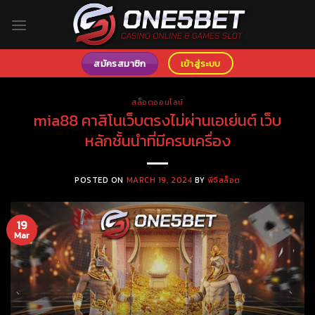
Skip
to
content
สมัครสมาชิก
เข้าสู่ระบบ
สล็อตออนไลน์
mia88 คาสิโนเว็บตรงไม่ผ่านเอเย่นต์ เว็บ
หลักชั้นนำที่มีครบเครื่อง
POSTED ON
MARCH 19, 2024
BY
พีจีสล็อต
19
Mar