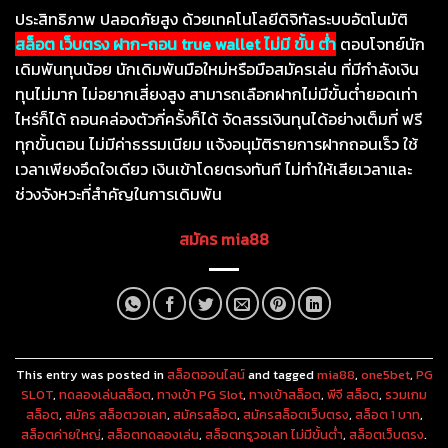
ประสิทธิภาพ ปลอดภัยสูง ด้วยเทคโนโลยีดิจิทัลระบบอัตโนมัติ
สล็อต เว็บตรง ฝาก-ถอน true wallet ไม่มี ขั้น ต่ํา
ตอบโจทย์นัก
เดิมพันทุนน้อย นักเดิมพันมือใหม่หรือมือสมัครเล่น ที่มีกำลังเงิน
ทุนไม่มาก ไม่อยากเสี่ยงสูง สามารถเลือกฝากไม่มีขั้นต่ำยอดเท่า
ไหร่ก็ได้ ถอนคล่องตัวกี่ครั้งก็ได้ จัดสรรเงินทุนได้อย่างเต็มที่ ฟรี
ทุกขั้นตอน ไม่มีค่าธรรมเนียม แจ้งอนุมัติรายการฝากถอนเร็ว ใช้
เวลาเพียงอึดใจเดียว เงินเข้าโดยตรงทันที ไม่ทำให้เสียเวลาและ
ช่วงจังหวะที่สำคัญในการเดิมพัน
สมัคร mia88
This entry was posted in
สล็อตออนไลน์
and tagged
mia88
,
one5bet
,
PG
SLOT
,
ทดลองเล่นสล็อต
,
ทางเข้า PG Slot
,
ทางเข้าสล็อต
,
พีจี สล็อต
,
รวมเกม
สล็อต
,
สมัคร สล็อตวอเลท
,
สมัครสล็อต
,
สมัครสล็อตเว็บตรง
,
สล็อต 1 บาท
,
สล็อตค่ายใหญ่
,
สล็อตทดลองเล่น
,
สล็อตทรูวอเลท ไม่มีขั้นต่ำ
,
สล็อตเว็บตรง
.