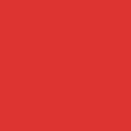
https://pg15k.co
https://pg15k.net
https://pgbet15k.com
https://pg15k.bet
https://pg15k.me
https://pg15k.xyz
https://pg15k.co
https://tga1168.com/
https://tgabet.xyz/
http://tga789.com/
https://tga1168.net/
https://tga1168.top/
https://tga1168.life/
https://678xbet.net/
https://678xbet.co
https://ans-allstars.com/
https://rico168.net/
https://rico168.com/
https://one5bet.net/
https://one5bet.co/
https://tga199.com/
https://reborn789.net/
https://true-
walletslot.net
https://reborn789.me/
https://jazz55.net/
https://walletslottrue.com
https://true-walletslot.net
https://slot-freecredit.top
https://true-walletslot.com
https://jazz55.top/
https://jazz-55.co/
https://jazz-55.com/
https://jazz-55.net/
https://jazz55.co/
https://g2gbetvip888.com/
https://g2gbetwallet.com/
https://g2gbetwallet.net/
https://xn--82ca8bbo3nc4a9d.com/
https://g2gbetwallet.co/
https://tga689.com
https://tga689.me/
https://tgabet689.com
https://tgabet689.net/
https://tgabet689.co
https://walletslottrue.com/
https://wallet-slottrue.com/