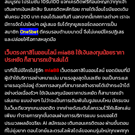
สมบูรณ์ โปรโมชั่น 10รับ100 แจกเครดิตฟรีก้อนใหญ่กว่าทุกเจ้า
เติมฝากเงินหลักสิบ รับเครดิตหลักร้อย ภายใต้เงื่อนไขมียอดเดิม
พันครบ 200 บาท ถอนได้เลยทันที นอกจากนี้เทศกาลต่างๆ เราจะ
มีการจัดโปรใหม่ๆ อยู่เสมอ รับได้ทุกยูสเซอร์ตลอดการเป็น
สมาชิก
One5bet
ดีครบรอบด้านขนาดนี้ จึงไม่เคยมีใครปฏิเสธ
และปล่อยให้โอกาสหลุดมือ
เว็บตรงคาสิโนออนไลน์ mia88 ใช้เงินลงทุนน้อยราคา
ประหยัด ก็สามารถเข้าเล่นได้
นาทีนี้ไม่มีใครไม่รู้จัก
mia88
เว็บตรงคาสิโนออนไลน์ ยอดนิยมที่มี
ผู้เข้าใช้บริการอย่างหนาแน่น มาแรงสูงสุดในเอเชีย จนเป็นกระแส
มาแรงฉุดไม่อยู่ ด้วยการลงทุนที่สามารถสร้างรายได้เข้ากระเป๋าได้
อย่างต่อเนื่องรัวๆ ใช้เงินลงทุนน้อยราคาประหยัด ก็สามารถเข้า
เล่นเกม แบบง่ายๆ ไม่ว่าจะเป็นการเดิมพันในรูปแบบไหน มีครบจบ
ในเว็บเดียวทุกเกมฮอตฮิต จากค่ายดังระดับโลกรวมไว้ให้เลือกเล่น
เพียบ ทำรายการทุกขั้นตอนผ่านการบริการแบบ ระบบออโต้
ประมวลผลอัจฉริยะ AI สมัครเอง เติมถอนเครดิตเอง ผ่านขั้นตอน
ที่ไม่ยุ่งยาก ตอบโจทย์และตรงไลฟ์สไตล์ของคนรุ่นใหม่ทุกเพศทุก