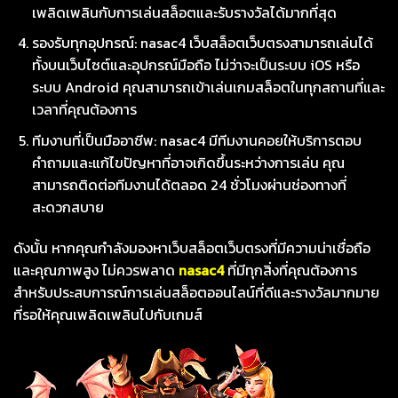
เพลิดเพลินกับการเล่นสล็อตและรับรางวัลได้มากที่สุด
รองรับทุกอุปกรณ์: nasac4 เว็บสล็อตเว็บตรงสามารถเล่นได้
ทั้งบนเว็บไซต์และอุปกรณ์มือถือ ไม่ว่าจะเป็นระบบ iOS หรือ
ระบบ Android คุณสามารถเข้าเล่นเกมสล็อตในทุกสถานที่และ
เวลาที่คุณต้องการ
ทีมงานที่เป็นมืออาชีพ: nasac4 มีทีมงานคอยให้บริการตอบ
คำถามและแก้ไขปัญหาที่อาจเกิดขึ้นระหว่างการเล่น คุณ
สามารถติดต่อทีมงานได้ตลอด 24 ชั่วโมงผ่านช่องทางที่
สะดวกสบาย
ดังนั้น หากคุณกำลังมองหาเว็บสล็อตเว็บตรงที่มีความน่าเชื่อถือ
และคุณภาพสูง ไม่ควรพลาด
nasac4
ที่มีทุกสิ่งที่คุณต้องการ
สำหรับประสบการณ์การเล่นสล็อตออนไลน์ที่ดีและรางวัลมากมาย
ที่รอให้คุณเพลิดเพลินไปกับเกมส์