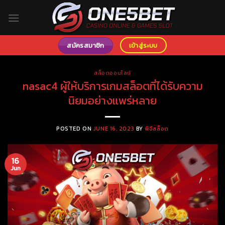
Skip
to
content
สมัครสมาชิก
เข้าสู่ระบบ
สล็อตออนไลน์
nasac4 ผู้ให้บริการเกมสล็อตที่ได้รับความ
นิยมอย่างแพร่หลาย
POSTED ON
JUNE 16, 2023
BY
พีจีสล็อต
16
Jun