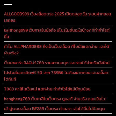
ALLGOOD999 เว็บสล็อตตรง 2025 เปิดตลอดวัน ระบบฝากถอน
เสถียร
kaithong999 เว็บคาสิโนมือถือ มีโปรโมชั่นอะไรบ้าง? ที่ทำกำไรดี
ขึ้น
ทำไม ALLPHARD888 ถึงเป็นเว็บสล็อต ที่โบนัสแตกง่าย และได้
เงินจริง?
เว็บบาคาร่า RAOUS789 รวมความสนุก และรายได้สำหรับมือใหม่
โปรโมชั่นเครดิตฟรี 50 จาก 789BK ไม่ต้องฝากก่อน เล่นสล็อต
ได้ทันที
T883 คาสิโนเว็บแม่ แตกง่าย ทำกำไรได้แม้มีทุนน้อย
hengheng789 เว็บคาสิโนเว็บตรง ดูแลดี จ่ายจริง ถอนเงินไว
เข้าสู่ระบบสล็อต BF289 เว็บตรง ถ่ายสด เล่นได้ลื่นไม่มีสะดุด