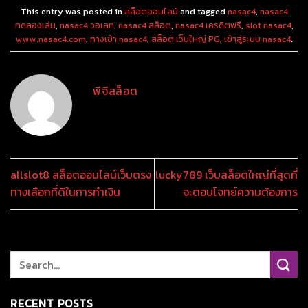
This entry was posted in
สล็อตออนไลน์
and tagged
nasac4
,
nasac4
ทดลองเล่น
,
nasac4 วอเลท
,
nasac4 สล็อต
,
nasac4 เครดิตฟรี
,
slot nasac4
,
www.nasac4.com
,
ทางเข้า nasac4
,
สล็อต เว็บใหญ่ PG
,
เข้าสู่ระบบ nasac4
.
พีจีสล็อต
allslot8 สล็อตออนไลน์เว็บตรง
lucky789 เว็บสล็อตใหญ่ที่สุดที่
ทางเลือกที่ดีในการทำเงิน
จะตอบโจทย์ความต้องการ
RECENT POSTS