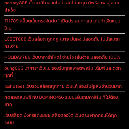
paruay888 เว็บคาสิโนออนไลน์ เล่นไม่สะดุด ที่พร้อมพาสู่ความ
สำเร็จ
TH789 สล็อตเว็บตรงอันดับ 1 เปิดประสบการณ์ เกมทำเงินแบบ
ใหม่
LCBET888 เว็บสล็อต ถูกกฎหมาย มั่นคง ปลอดภัย โบนัสแตก
กระจาย
HOLIDAY789 เว็บบาคาร่าใหญ่ จ่ายไว เล่นง่าย ปลอดภัย 100%
pung666 บาคาร่าเว็บแม่ รองรับทุกแพลตฟอร์ม เดิมพันสะดวก
ทุกที่
1xshotbet เว็บรวมสล็อตทุกค่าย เว็บแท้ รองรับผู้เล่นจำนวนมาก
ทดลองเล่นฟรี กับ DOMINO456 ระบบเล่นเกมคาสิโน ที่ไม่ต้อง
ฝาก
เว็บสล็อต มังกรแดง888 สล็อตออโต้ เว็บตรง ฝากถอนได้ทุก
ระบบ