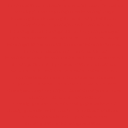
https://rico689.com
https://g2g-cash.org
https://g2g-cash.co
https://pg15k.bet
https://pg15k.me
https://pg15k.xyz
https://pg15k.co
https://pg15k.net
https://pgbet15k.com
https://pg15k.bet
https://pg15k.me
https://pg15k.xyz
https://pg15k.co
https://tga1168.com/
https://tgabet.xyz/
http://tga789.com/
https://tga1168.net/
https://tga1168.top/
https://tga1168.life/
https://678xbet.net/
https://678xbet.co
https://ans-allstars.com/
https://rico168.net/
https://rico168.com/
https://one5bet.net/
https://one5bet.co/
https://tga199.com/
https://reborn789.net/
https://true-
walletslot.net
https://reborn789.me/
https://jazz55.net/
https://walletslottrue.com
https://true-walletslot.net
https://slot-freecredit.top
https://true-walletslot.com
https://jazz55.top/
https://jazz-55.co/
https://jazz-55.com/
https://jazz-55.net/
https://jazz55.co/
https://g2gbetvip888.com/
https://g2gbetwallet.com/
https://g2gbetwallet.net/
https://xn--82ca8bbo3nc4a9d.com/
https://g2gbetwallet.co/
https://tga689.com
https://tga689.me/
https://tgabet689.com