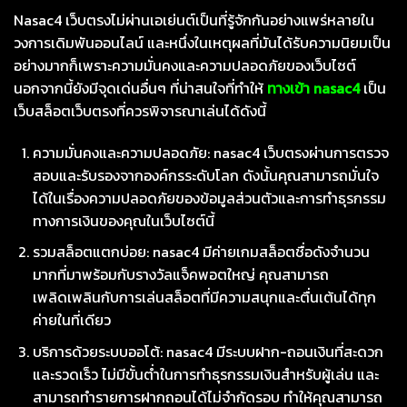
Nasac4 เว็บตรงไม่ผ่านเอเย่นต์เป็นที่รู้จักกันอย่างแพร่หลายใน
วงการเดิมพันออนไลน์ และหนึ่งในเหตุผลที่มันได้รับความนิยมเป็น
อย่างมากก็เพราะความมั่นคงและความปลอดภัยของเว็บไซต์
นอกจากนี้ยังมีจุดเด่นอื่นๆ ที่น่าสนใจที่ทำให้
ทางเข้า
nasac4
เป็น
เว็บสล็อตเว็บตรงที่ควรพิจารณาเล่นได้ดังนี้
ความมั่นคงและความปลอดภัย: nasac4 เว็บตรงผ่านการตรวจ
สอบและรับรองจากองค์กรระดับโลก ดังนั้นคุณสามารถมั่นใจ
ได้ในเรื่องความปลอดภัยของข้อมูลส่วนตัวและการทำธุรกรรม
ทางการเงินของคุณในเว็บไซต์นี้
รวมสล็อตแตกบ่อย: nasac4 มีค่ายเกมสล็อตชื่อดังจำนวน
มากที่มาพร้อมกับรางวัลแจ็คพอตใหญ่ คุณสามารถ
เพลิดเพลินกับการเล่นสล็อตที่มีความสนุกและตื่นเต้นได้ทุก
ค่ายในที่เดียว
บริการด้วยระบบออโต้: nasac4 มีระบบฝาก-ถอนเงินที่สะดวก
และรวดเร็ว ไม่มีขั้นต่ำในการทำธุรกรรมเงินสำหรับผู้เล่น และ
สามารถทำรายการฝากถอนได้ไม่จำกัดรอบ ทำให้คุณสามารถ