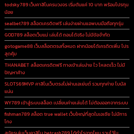
todsky789 เว็บคาสิโนครบวงจร เริ่มต้นแค่ 10 บาท พร้อมโปรทุน
น้อย
sealbet789 สล็อตเครดิตฟรี เล่นง่ายผ่านแอพบนมือถือทุกรุ่น
GOD789 สล็อตเว็บแม่ เล่นได้ ถอนได้จริง ไม่มีข้อจำกัด
gotogame88 เว็บสล็อตตรงทั้งหมด ฝากน้อยได้เครดิตเพิ่ม โปร
สุดคุ้ม
THANABET สล็อตเครดิตฟรี ทางเข้าเล่นง่าย ไว โหลดเร็ว ไม่มี
ปัญหาค้าง
SLOTS69MVP คาสิโนเว็บตรงไม่ผ่านเอเย่นต์ รวมทุกค่าย โบนัส
แน่น
WY789 เข้าสู่ระบบสล็อต เปลี่ยนค่ายเล่นได้ ไม่ต้องออกจากระบบ
fishman789 สล็อต true wallet เว็บใหญ่ที่สุดในเอเชีย ไม่มีการ
โกง
สมัครเล่นเว็บคาสิโน betcash789 ได้กำไรจากไหน รวมไว้ใน