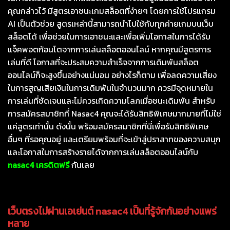
คุณกล่าวไว้ มีสูตรเอาชนะเกมสล็อตที่ง่ายๆ โดยการใช้โปรแกรม
AI เป็นตัวช่วย สูตรเหล่านี้สามารถนำไปใช้กับทุกค่ายเกมบนเว็บ
สล็อตได้ เพื่อช่วยในการเอาชนะและเพื่อเพิ่มโอกาสในการได้รับ
แจ็คพอตก้อนโตจากการเล่นสล็อตออนไลน์ หากคุณมีสูตรการ
เล่นที่ดี โอกาสที่จะประสบความสำเร็จจากการเดิมพันสล็อต
ออนไลน์ก็จะสูงขึ้นอย่างแน่นอน อย่างไรก็ตาม เพื่อลดความเสี่ยง
ในการสูญเสียเงินในการเดิมพันในจำนวนมาก ควรมีจุดหมายใน
การเล่นที่ชัดเจนและไม่ควรเกิดความโลภเมื่อชนะเดิมพัน สำหรับ
การสมัครสมาชิกที่ Nasac4 คุณจะได้รับสิทธิพิเศษมากมายที่ไม่ใช่
แค่สูตรเท่านั้น ดังนั้น พร้อมสมัครสมาชิกที่นี่เพื่อรับสิทธิพิเศษ
อื่นๆ ที่รอคุณอยู่ และเตรียมพร้อมที่จะเข้าสู่ปราสาทของความสนุก
และโอกาสในการสร้างรายได้จากการเล่นสล็อตออนไลน์กับ
nasac4
เครดิตฟรี
กันเลย
เว็บตรงไม่ผ่านเอเย่นต์ nasac4 เป็นที่รู้จักกันอย่างแพร่
หลาย