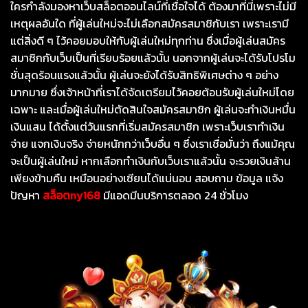
ใครกำลังมองหาเว็บสล็อตออนไลน์ที่เชื่อใจได้ ต้องมาที่นี่เพราะไม่มี
เหตุผลอันใด ที่ผู้เล่นใหม่จะไม่เลือกสมัครสมาชิกับเรา เพราะเรามี
แต่สิ่งดี ๆ ไว้คอยมอบให้กับผู้เล่นใหม่ทุกท่าน ซึ่งเมื่อผู้เล่นสมัคร
สมาชิกกับเว็บเป็นที่เรียบร้อยแล้วนั้น นอกจากผู้เล่นจะได้รับโปรโม
ชั่นสุดร้อนแรงแล้วนั้น ผู้เล่นจะยังได้รับสิทธิพิเศษต่าง ๆ อย่าง
มากมาย ซึ่งเจ้าหน้าที่เราได้จัดเตรียมไว้คอยต้อนรับผู้เล่นใหม่โดย
เฉพาะ และเมื่อผู้เล่นใหม่ตัดสินใจสมัครสมาชิก ผู้เล่นจะทำเงินหมื่น
เงินแสน ได้ตั้งแต่วันแรกที่เริ่มสมัครสมาชิก เพราะเว็บเราทำเงิน
จ่าย แจกเงินจริง จ่ายหนักกว่าเว็บอื่น ๆ ซึ่งเราเชื่อมั่นว่า ถึงแม้คุณ
จะเป็นผู้เล่นใหม่ หากเลือกทำเงินกับเว็บเราแล้วนั้น จะรวยเงินล้าน
เพียงข้ามคืน เหมือนอย่างเซียนได้แน่นอน สอบถาม ข้อมูล แจ้ง
ปัญหา
สล็อต
ny168
มีแอดมีนบริการตลอด 24 ชั่วโมง