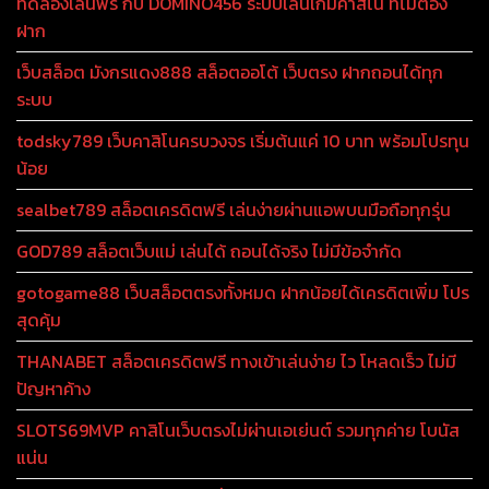
ทดลองเล่นฟรี กับ DOMINO456 ระบบเล่นเกมคาสิโน ที่ไม่ต้อง
ฝาก
เว็บสล็อต มังกรแดง888 สล็อตออโต้ เว็บตรง ฝากถอนได้ทุก
ระบบ
todsky789 เว็บคาสิโนครบวงจร เริ่มต้นแค่ 10 บาท พร้อมโปรทุน
น้อย
sealbet789 สล็อตเครดิตฟรี เล่นง่ายผ่านแอพบนมือถือทุกรุ่น
GOD789 สล็อตเว็บแม่ เล่นได้ ถอนได้จริง ไม่มีข้อจำกัด
gotogame88 เว็บสล็อตตรงทั้งหมด ฝากน้อยได้เครดิตเพิ่ม โปร
สุดคุ้ม
THANABET สล็อตเครดิตฟรี ทางเข้าเล่นง่าย ไว โหลดเร็ว ไม่มี
ปัญหาค้าง
SLOTS69MVP คาสิโนเว็บตรงไม่ผ่านเอเย่นต์ รวมทุกค่าย โบนัส
แน่น