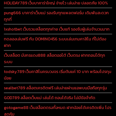
HOLIDAY789 เว็บบาคาร่าใหญ่ จ่ายไว เล่นง่าย ปลอดภัย 100%
pung666 บาคาร่าเว็บแม่ รองรับทุกแพลตฟอร์ม เดิมพันสะดวก
ทุกที่
1xshotbet เว็บรวมสล็อตทุกค่าย เว็บแท้ รองรับผู้เล่นจำนวนมาก
ทดลองเล่นฟรี กับ DOMINO456 ระบบเล่นเกมคาสิโน ที่ไม่ต้อง
ฝาก
เว็บสล็อต มังกรแดง888 สล็อตออโต้ เว็บตรง ฝากถอนได้ทุก
ระบบ
todsky789 เว็บคาสิโนครบวงจร เริ่มต้นแค่ 10 บาท พร้อมโปรทุน
น้อย
sealbet789 สล็อตเครดิตฟรี เล่นง่ายผ่านแอพบนมือถือทุกรุ่น
GOD789 สล็อตเว็บแม่ เล่นได้ ถอนได้จริง ไม่มีข้อจำกัด
gotogame88 เว็บสล็อตตรงทั้งหมด ฝากน้อยได้เครดิตเพิ่ม โปร
สุดคุ้ม