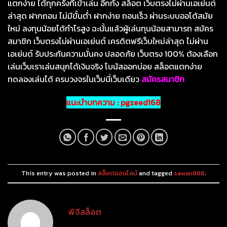
แตกง่าย ได้ทุกครั้งที่เข้าเล่น อีกทั้ง สล็อต เว็บตรงไม่ผ่านเอเย่นต์
ล่าสุด ฝากถอน ไม่มีขั้นต่ำ ฝากง่าย ถอนเร็ว ผ่านระบบออโต้สมัย
ใหม่ ลงทุนน้อยได้กำไรสูง ฉะนั้นแล้วผู้เล่นทุนน้อยสามารถ สมัคร
สมาชิก เว็บตรงไม่ผ่านเอเย่นต์ เครดิตฟรีเว็บใหม่ล่าสุด ไม่ผ่าน
เอเย่นต์ รับประกันความมั่นคง ปลอดภัย เว็บตรง 100% ต้องเลือก
เล่นเว็บเราเล่นสนุกได้เงินจริง โบนัสออกบ่อย สล็อตแตกง่าย
ทดลองเล่นได้ ครบวงจรในเว็บนี่เว็บเดียว
สมัครสมาชิก
แนะนำบทความ :
pgzeed168
This entry was posted in
สล็อตออนไลน์
and tagged
sawan888
.
พีจีสล็อต