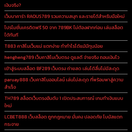
เงินจริง?
เว็บบาคาร่า RAOUS789 รวมความสนุก และรายได้สำหรับมือใหม่
โปรโมชั่นเครดิตฟรี 50 จาก 789BK ไม่ต้องฝากก่อน เล่นสล็อต
ได้ทันที
T883 คาสิโนเว็บแม่ แตกง่าย ทำกำไรได้แม้มีทุนน้อย
hengheng789 เว็บคาสิโนเว็บตรง ดูแลดี จ่ายจริง ถอนเงินไว
เข้าสู่ระบบสล็อต BF289 เว็บตรง ถ่ายสด เล่นได้ลื่นไม่มีสะดุด
paruay888 เว็บคาสิโนออนไลน์ เล่นไม่สะดุด ที่พร้อมพาสู่ความ
สำเร็จ
TH789 สล็อตเว็บตรงอันดับ 1 เปิดประสบการณ์ เกมทำเงินแบบ
ใหม่
LCBET888 เว็บสล็อต ถูกกฎหมาย มั่นคง ปลอดภัย โบนัสแตก
กระจาย