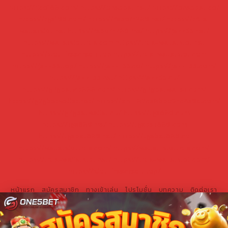
https://rico168.com/
https://one5bet.net/
https://one5bet.co/
https://tga199.com/
https://reborn789.net/
https://true-
walletslot.net
https://reborn789.me/
https://jazz55.net/
https://walletslottrue.com
https://true-walletslot.net
https://slot-freecredit.top
https://true-walletslot.com
https://jazz55.top/
https://jazz-55.co/
https://jazz-55.com/
https://jazz-55.net/
https://jazz55.co/
https://g2gbetvip888.com/
https://g2gbetwallet.com/
https://g2gbetwallet.net/
https://xn--82ca8bbo3nc4a9d.com/
https://g2gbetwallet.co/
https://tga689.com
https://tga689.me/
https://tgabet689.com
https://tgabet689.net/
https://tgabet689.co
https://walletslottrue.com/
https://wallet-slottrue.com/
https://true-walletslot.net/
https://true-walletslot.com/
https://slot-freecredit.top/
หน้าแรก
สมัครสมาชิก
ทางเข้าเล่น
โปรโมชั่น
บทความ
ติดต่อเรา
Copyright 2026 ©
One5bet