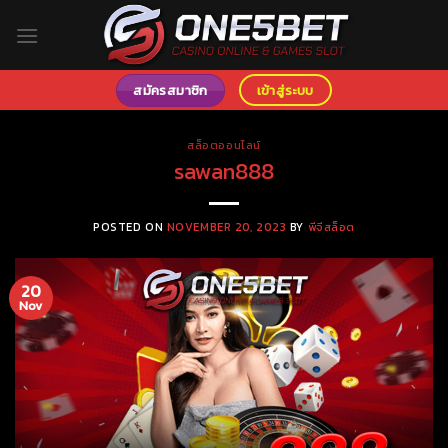
Skip
to
content
สมัครสมาชิก
เข้าสู่ระบบ
สล็อตออนไลน์
sawan888
POSTED ON
NOVEMBER 20, 2023
BY
พีจีสล็อต
20
Nov