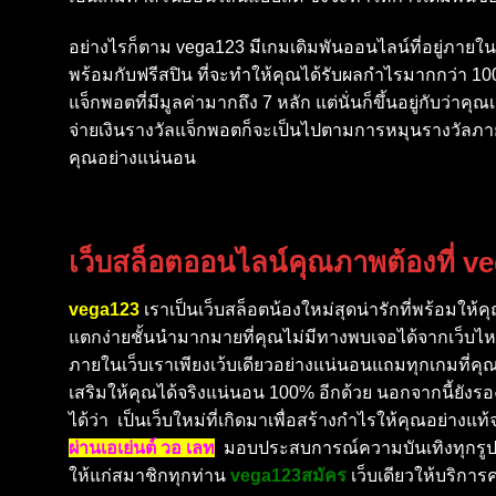
อย่างไรก็ตาม vega123 มีเกมเดิมพันออนไลน์ที่อยู่ภายในเ
พร้อมกับฟรีสปิน ที่จะทำให้คุณได้รับผลกำไรมากกว่า 10
แจ็กพอตที่มีมูลค่ามากถึง 7 หลัก แต่นั่นก็ขึ้นอยู่กับว่
จ่ายเงินรางวัลแจ็กพอตก็จะเป็นไปตามการหมุนรางวัลภาย
คุณอย่างแน่นอน
เว็บสล็อตออนไลน์คุณภาพต้องที่ v
vega123
เราเป็นเว็บสล็อตน้องใหม่สุดน่ารักที่พร้อมให้
แตกง่ายชั้นนำมากมายที่คุณไม่มีทางพบเจอได้จากเว็บไห
ภายในเว็บเราเพียงเว้บเดียวอย่างแน่นอนแถมทุกเกมที่คุณ
เสริมให้คุณได้จริงแน่นอน 100% อีกด้วย นอกจากนี้ยังร
ได้ว่า เป็นเว็บใหม่ที่เกิดมาเพื่อสร้างกำไรให้คุณอย่าง
ผ่านเอเย่นต์ วอ เลท
มอบประสบการณ์ความบันเทิงทุกรูปแ
ให้แก่สมาชิกทุกท่าน
vega123
สมัคร
เว็บเดียวให้บริการค