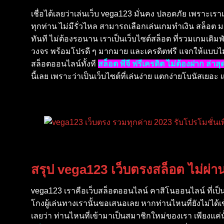
เชื่อได้เลยว่าเล่นเว็บ vega123 มั่นคง ปลอดภัย เพราะเรา
ทุกท่าน ไม่มีรั่วไหล สามารถเลือกเล่นเกมทำเงิน สล็อต
ทันที ไม่ต้องรอนาน เราเป็นเว็บไซต์สล็อต ที่รวมเกมเดิม
วงจร พร้อมโปรดี ๆ มากมาย และเครดิตฟรี แจกให้แบบไม่อ
สล็อตออนไลน์ทั้งที
สล็อต พีจี ฟรีเครดิต ไม่ต้องฝาก ล่าสุ
นี้เลย เพราะว่าเป็นเว็บไซต์ที่เล่นง่าย แตกง่ายโบนัสเย
สรุป vega123 เว็บตรงสล็อต ไม่ผ่านเอ
vega123 เราคือเว็บสล็อตออนไลน์ คาสิโนออนไลน์ ที่เป็น
โกงผู้เล่นทางเรานั้นขอเสนอเลย หากท่านไหนที่ยังไม่ไ
เลยว่า ท่านไหนที่เข้ามาเป็นสมาชิกใหม่ของเรา เพียงแค่