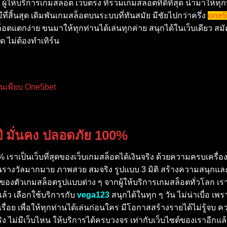
้ให้บริการเกมสล็อต เว็บตรง ที่รวมเกมสล็อตที่ดีที่สุด นำมาให้ทุก
ที่สิ้นสุด เดิมพันเกมสล็อตบนระบบที่ทันสมัย มีชัยไปกว่าครึ่ง
one5
อตแตกง่าย ขนมาให้ทุกท่านได้เล่นทุกค่าย สนุกได้ในเว็บเดียว สม
 ไม่ต้องทำเทิร์น
ปี มั่นคง ปลอดภัย 100%
0% เราเป็นเว็บที่สุดของเว็บเกมสล็อตได้เงินจริง ด้วยความครบเครื่
นรางวัลมากมาย ภาพสวย สมจริง รูปแบบ 3 มิติ สร้างความสนุกแล
องตัวเกมสล็อตรูปแบบต่าง ๆ จากผู้ให้บริการเกมสล็อตทั่วโลก เ
แล้ว เลือกใช้บริการกับ
vega123
สนุกได้ในทุก ๆ วัน ไม่น่าเบื่อ เพ
่อย เพื่อให้ทุกท่านได้เล่นก่อนใคร มีโอกาสสร้างรายได้ไม่รู้จบ คว
ง ไม่มีเว็บไหน ให้บริการได้ครบวงจร เท่ากับเว็บไซต์ของเราอีกแล้