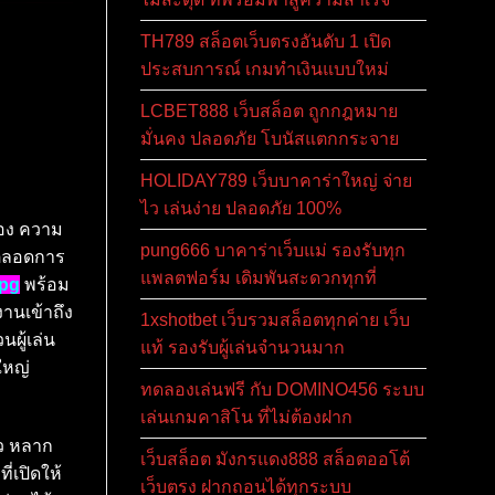
TH789 สล็อตเว็บตรงอันดับ 1 เปิด
ประสบการณ์ เกมทำเงินแบบใหม่
LCBET888 เว็บสล็อต ถูกกฎหมาย
มั่นคง ปลอดภัย โบนัสแตกกระจาย
HOLIDAY789 เว็บบาคาร่าใหญ่ จ่าย
ไว เล่นง่าย ปลอดภัย 100%
เอง ความ
pung666 บาคาร่าเว็บแม่ รองรับทุก
นตลอดการ
แพลตฟอร์ม เดิมพันสะดวกทุกที่
pg
พร้อม
านเข้าถึง
1xshotbet เว็บรวมสล็อตทุกค่าย เว็บ
นผู้เล่น
แท้ รองรับผู้เล่นจำนวนมาก
ใหญ่
ทดลองเล่นฟรี กับ DOMINO456 ระบบ
เล่นเกมคาสิโน ที่ไม่ต้องฝาก
ว หลาก
เว็บสล็อต มังกรแดง888 สล็อตออโต้
่เปิดให้
เว็บตรง ฝากถอนได้ทุกระบบ