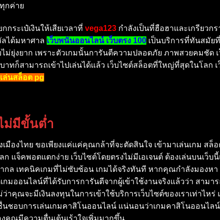
ทุกค่าย
กระเป๋เงินให้เสียเวลาที่
vega123
กำลังเป็นที่ฮือฮาและเกรียว
างวัลได้มหาศาล
เว็บพนันออนไลน์ เว็บตรง
100
เป็นบริการที่ทันสมัยที
่ายไม่ยุ่งยาก เพราะตัวเกมนั้นการันตีความปลอดภัย ภาพสวยคมชัด เ
 บาทก็สามารถเข้าไปเล่นได้แล้ว เว็บไซต์สล็อตที่ใหญ่ที่สุดในโลก เ
เล่นสล็อต
pg
่มีขั้นต่ำ
องเมืองไทย ขอเพียงแค่แค่คุณกล้าที่จะตัดสินใจ เข้ามาเล่นเกม สล็อ
โลก แจ็คพอตแตกง่าย เว็บไซต์โดยตรงไม่มีเอเจนต์ ต้องเล่นบนเว็บนี้เ
ากล เทคนิคเกมที่ไม่ซับซ้อน เกมได้จริงทันที หากคุณกำลังมองหา 
ต์เกมออนไลน์ที่ได้รับการการันตีจากผู้เข้าใช้งานจริงแล้วว่า สามา
่ว่าคุณจะมีเงินลงทุนในการเข้าใช้บริการเว็บไซต์ของเราเท่าไหร่ 
นชื่นชอบการเล่นเกมคาสิโนออนไลน์ แน่นอนว่าเกมคาสิโนออนไลน
ุณมีความตื่นเต้นเร้าใจเพิ่มมากขึ้น