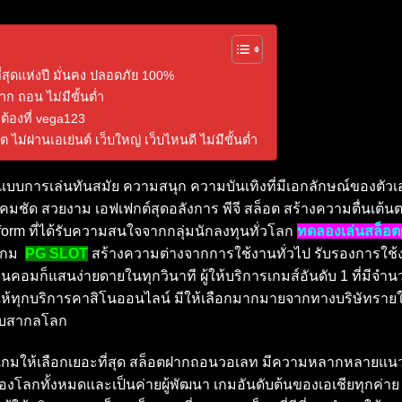
ี่สุดแห่งปี มั่นคง ปลอดภัย 100%
ก ถอน ไม่มีขั้นต่ำ
้องที่ vega123
ไม่ผ่านเอเย่นต์ เว็บใหญ่ เว็บไหนดี ไม่มีขั้นต่ำ
ูปแบบการเล่นทันสมัย ความสนุก ความบันเทิงที่มีเอกลักษณ์ของตัว
ี่คมชัด สวยงาม เอฟเฟกต์สุดอลังการ พีจี สล็อต สร้างความตื่นเต้
tform ที่ได้รับความสนใจจากกลุ่มนักลงทุนทั่วโลก
ทดลองเล่นสล็อต
ยเกม
PG SLOT
สร้างความต่างจากการใช้งานทั่วไป รับรองการใช้ง
นคอมก็แสนง่ายดายในทุกวินาที ผู้ให้บริการเกมส์อันดับ 1 ที่มีจำนว
ี่มีให้ทุกบริการคาสิโนออนไลน์ มีให้เลือกมากมายจากทางบริษัทราย
ะดับสากลโลก
ีเกมให้เลือกเยอะที่สุด สล็อตฝากถอนวอเลท มีความหลากหลายแน
ลกทั้งหมดและเป็นค่ายผู้พัฒนา เกมอันดับต้นของเอเชียทุกค่าย ที