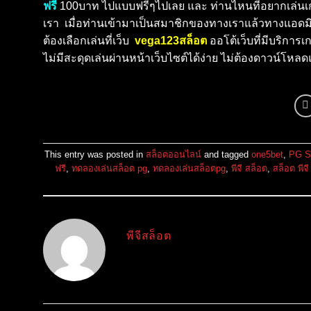
ฟรี
100บาท ไปแบบฟรีๆไปเลย และ ท่านไหนที่อยากเล่น
เรา เมื่อท่านเข้ามาเป็นสมาชิกของทางเราแล้วทางแอด
ต้องเลือกเล่นที่เว็บ
vega123
สล็อต
ออโต้เว็บที่มีบริการ
ไม่มีสะดุดเล่นผ่านหน้าเว็บไซต์ได้ง่าย ไม่ต้องดาวน์โหล
This entry was posted in
สล็อตออนไลน์
and tagged
one5bet
,
PG S
ฟรี
,
ทดลองเล่นสล็อต pg
,
ทดลองเล่นสล็อตpg
,
พีจี สล็อต
,
สล็อต พีจี
พีจีสล็อต