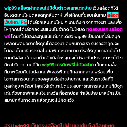
wip99
สล็อตฝากถอนไม่มีขั้นต่ำ วอเลทแตกง่าย
เว็บสล็อตที่ได้
อัปเดตเกมใหม่ตลอดทุกสัปดาห์ เพื่อให้คนที่ชอบเล่นเกม
สล็อต
เว็บใหญ่
PG
ได้เลือกเล่นเกมใหม่ ๆ เกมดัง ๆ จากทางเรา และเพื่อ
ให้ทุกคนได้เลือกลงเงินแบบไม่จำกัด ในโหมด
ทดลองเลเกมสล็อต
ฟรี
โดยที่ไม่ต้องลงทุนแม้แต่บาทเดียว wip99 เป็นเกมที่เล่นสนุก
เพลิดเพลินอยากให้คุณได้ลองมาเล่นกับทางเรา รับรองว่าคุณจะ
ได้กอบโกยเงินรางวัลโบนัสพิเศษมากมาย ที่รอให้คุณมาเอามันไป
หากยังลังเลในตอนนี้ แล้วเมื่อไหร่คุณจะได้พบกับประสบการณ์ดี ๆ
ที่หาได้ยากแบบนี้อีก
wip99
เครดิตฟรีไม่ต้องฝาก
เป็นเกมสล็อต
ที่มาพร้อมกับโบนัส และฟีเจอร์พิเศษที่หลากหลาย พร้อมเพิ่ม
โอกาสการชนะเกมของคุณได้อย่างง่ายดาย และเงินรางวัลที่มี
มูลค่าสูง พร้อมให้คุณได้เข้ามาเปิดประสบการณ์การเล่นเกมที่มีจุด
เด่นด้วยกราฟิกและเงินรางวัล ที่ออกบ่อย ทำเงินง่าย มาสมัครเป็น
สมาชิกกับทางเรา แล้วคุณจะไม่ผิดหวัง
สรุป wip99 เว็บตรงสล็อตไม่ผ่านเอเย่นต์ สล็อตแตก