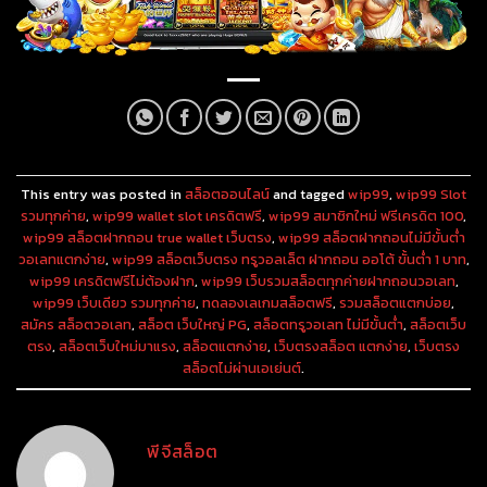
This entry was posted in
สล็อตออนไลน์
and tagged
wip99
,
wip99 Slot
รวมทุกค่าย
,
wip99 wallet slot เครดิตฟรี
,
wip99 สมาชิกใหม่ ฟรีเครดิต 100
,
wip99 สล็อตฝากถอน true wallet เว็บตรง
,
wip99 สล็อตฝากถอนไม่มีขั้นต่ำ
วอเลทแตกง่าย
,
wip99 สล็อตเว็บตรง ทรูวอลเล็ต ฝากถอน ออโต้ ขั้นต่ำ 1 บาท
,
wip99 เครดิตฟรีไม่ต้องฝาก
,
wip99 เว็บรวมสล็อตทุกค่ายฝากถอนวอเลท
,
wip99 เว็บเดียว รวมทุกค่าย
,
ทดลองเลเกมสล็อตฟรี
,
รวมสล็อตแตกบ่อย
,
สมัคร สล็อตวอเลท
,
สล็อต เว็บใหญ่ PG
,
สล็อตทรูวอเลท ไม่มีขั้นต่ำ
,
สล็อตเว็บ
ตรง
,
สล็อตเว็บใหม่มาแรง
,
สล็อตแตกง่าย
,
เว็บตรงสล็อต แตกง่าย
,
เว็บตรง
สล็อตไม่ผ่านเอเย่นต์
.
พีจีสล็อต