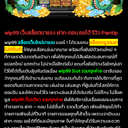
wip99 เว็บสล็อตมาแรง ฝาก-ถอน ออโต้ รีวิว Pantip
wip99
สล็อตเว็บใหม่มาแรง
เบอร์ 1 ได้รวมเกม
สล็อตทรูวอเลท
ไม่มีขั้นต่ำ
ให้คุณเลือกเล่นมากมาย พร้อมทั้งยังมีตัวเกมใหม่ ๆ
ที่ทางเราอัปเดตกันเข้ามา เพื่อให้ทุกคนได้สัมผัสประสบการณ์ที่
แปลกใหม่ แตกต่าง ไม่น่าเบื่ออีกต่อไป แถมทั้งยังมีรางวัลใหญ่เอา
ไว้ให้ได้ตื่นเต้นลุ้นกันต่อเนื่อง
wip99 Slot
รวมทุกค่าย
เรารับรอง
ว่าทุกคนที่ได้เข้ามาเล่นเกม จะต้องประทับใจ กับการให้บริการที่สุด
ยอดเกินความคาดหมาย เล่นง่าย เล่นสนุก ที่ผู้เล่นทั่วโลกให้การ
ยอมรับ และให้ความไว้ใจ เพราะเล่นแล้วได้เงินจริง ไม่มีโกง ไม่ล็อค
ยูส
wip99
เว็บเดียว รวมทุกค่าย
ยังให้บริการในเรื่องของระบบการ
ทำรายการ ฝาก – ถอน ไม่มีขั้นต่ำ รวดเร็วที่สุด เพียงให้คุณได้ทำ
รายการเพียงไม่กี่วินาที รายการของคุณก็สำเร็จ เพราะเรามีระบบ
ฝาก-ถอน ออโต้ที่ดีและมีคุณภาพ จึงทำให้คุณได้รับความสะดวก