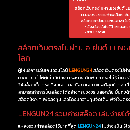
สล็อตเว็บตรงไม่ผ่านเอเย่นต์ 
LENGUN24 รวมค่ายสล็อต เล่นง่ายไ
สล็อตแตกบ่อย LENGUN24 ไม่มีขา
เว็บสล็อตอัตโนมัติ LENGUN24
สรุปบทความ
สล็อตเว็บตรงไม่ผ่านเอเย่นต์ LENG
โลก
ผู้ให้บริการเล่นเกมออนไลน์
LENGUN24
สล็อตเว็บตรงไม่ผ่านเอ
มากมาย ทำให้ผู้เล่นที่ต้องการจะวางเดิมพัน อาจจะไม่รู้ว่าควรที่
24สล็อตเว็บตรง ที่คนเล่นเยอะที่สุด และมาแรงที่สุดในตอนนี้
สามารถทำการปั่นสล็อตได้อย่างครบวงจร ปลอดภัย มั่นคงด้านก
สล็อตใหญ่ๆ เพื่อลงทุนแล้วได้รับความคุ้มจัดเต็ม พีจีเว็บตรง
LENGUN24 รวมค่ายสล็อต เล่นง่ายได้กำไร
แหล่งรวมค่ายสล็อตไว้มากที่สุด
LENGUN24
ไม่ว่าจะเป็น S