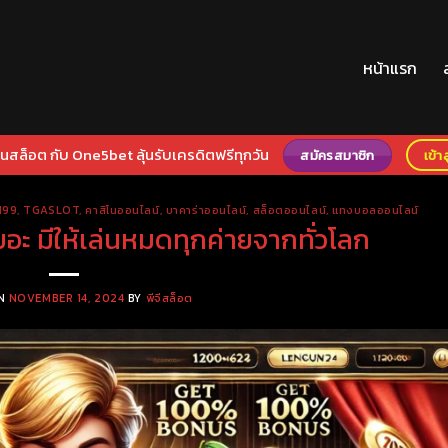
หน้าแรก
่นสล็อต กับ One5bet ลุ้นรับเครดิตฟรีทุกวัน
สมัครสมาชิก
เข้า
199
,
TGASLOT
,
คาสิโนออนไลน์
,
บาคาร่าออนไลน์
,
สล็อตออนไลน์
,
แทงบอลออนไลน์
 มีให้เล่นหมดทุกค่ายจากทั่วโลก
ON
NOVEMBER 14, 2024
BY
พีจีสล็อต