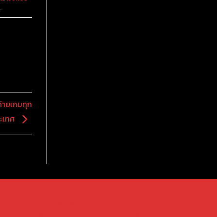
.
่ายเกมทุก
ะเทศ
co
https://pg15k.bet
https://pg15k.me
https://pg15k.xyz
/pg15k.co
https://tga1168.com/
https://tgabet.xyz/
t.co
https://ans-allstars.com/
https://rico168.net/