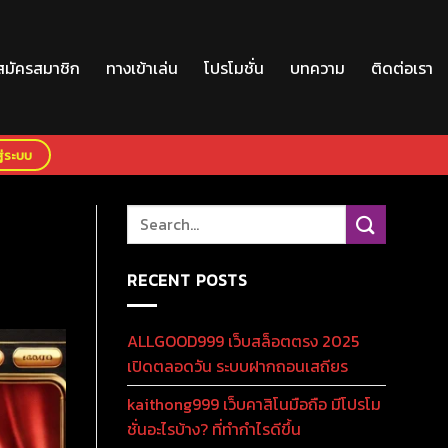
สมัครสมาชิก
ทางเข้าเล่น
โปรโมชั่น
บทความ
ติดต่อเรา
สู่ระบบ
RECENT POSTS
ALLGOOD999 เว็บสล็อตตรง 2025
เปิดตลอดวัน ระบบฝากถอนเสถียร
kaithong999 เว็บคาสิโนมือถือ มีโปรโม
ชั่นอะไรบ้าง? ที่ทำกำไรดีขึ้น