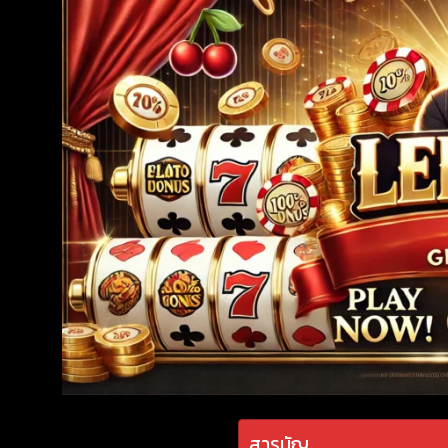
สารบัญ