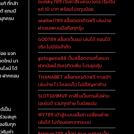
todsky789 เว็บคาสิโนครบวงจร เริ่มต้น
ท้ ที่กล้า
แค่ 10 บาท พร้อมโปรทุนน้อย
ได้ แถมมี
สนุกครบ
sealbet789 สล็อตเครดิตฟรี เล่นง่าย
ผ่านแอพบนมือถือทุกรุ่น
GOD789 สล็อตเว็บแม่ เล่นได้ ถอนได้
จริง ไม่มีข้อจำกัด
่อย แจก
gotogame88 เว็บสล็อตตรงทั้งหมด
็อตใหม่ มา
ฝากน้อยได้เครดิตเพิ่ม โปรสุดคุ้ม
นไลน์ ได้
โมง ฝากถอน
THANABET สล็อตเครดิตฟรี ทางเข้า
เล่นง่าย ไว โหลดเร็ว ไม่มีปัญหาค้าง
SLOTS69MVP คาสิโนเว็บตรงไม่ผ่าน
เอเย่นต์ รวมทุกค่าย โบนัสแน่น
ต์เป็น
WY789 เข้าสู่ระบบสล็อต เปลี่ยนค่าย
าร่วมสนุก
เล่นได้ ไม่ต้องออกจากระบบ
องรับทุก
คุ้มค่า
fishman789 สล็อต true wallet เว็บ