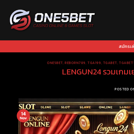
Skip
to
content
สมัครเล
ONE5BET
,
REBORN789
,
TGA199
,
TGABET
,
TGABET
LENGUN24 รวมเกมเยอะ
POSTED 
14
Nov