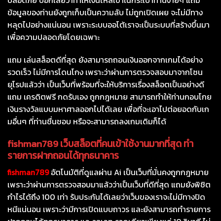
ปลอดภัย บอกเลยว่าทำให้เงินไหลเข้าในกระเป๋าท่านง่ายๆ แถม
ข้อมูลของท่านยังถูกเก็บเป็นความลับ ไม่ถูกเปิดเผย จะไม่มีทาง
หลุดไปอย่างแน่นอน เพราะระบบออโต้เราจะเป็นระบบที่สร้างขึ้นมา
เพื่อความปลอดภัยโดยเฉพาะ
แถม เล่นสล็อตดีที่สุด ยังสามารถถอนเงินออกจากเกมได้อย่าง
รวดเร็ว ไม่มีการโดนโกง เพราะว่าผ่านการตรวจสอบมาจากโซน
ยุโรปแล้วว่า เป็นเว็บที่พร้อมที่จะให้บริการเรื่องสล็อตเป็นอย่างดี
แถม เครดิตฟรี กดรับเอง ถูกกฎหมาย สามารถทำให้ท่านกอบโกย
เงินรางวัลแบบมหาศาลออกไปได้เลย เพื่อที่จะเอาไปต่อยอดกับเก
มอื่นๆ ที่ท่านชื่นชอบ หรือจะสามารถลงเกมเดิมก็ได้
fishman789 เว็บสล็อตที่คนเข้าใช้งานมากที่สุด ทำ
รายการฝากถอนได้ทุกธนาคาร
fishman789
อัตโนมัติที่ดูแลผ่าน Ai เป็นเว็บที่มั่นคงถูกกฎหมาย
เพราะว่าผ่านการตรวจสอบมาแล้วว่าเป็นเว็บที่ดีที่สุด แถมยังพิชิต
กำไรได้ถึง 100 เท่า รับประกันได้เลยว่าเว็บของเราจะไม่มีทางปิด
หนีแน่นอน เพราะว่ามีการเปิดแบบถาวร และยังสามารถทำรายการ