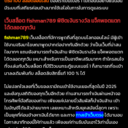
ตรง 100 สล็อตออนไลน์
ของเราเป็นเบอร์ 1 ในตอนนี้อย่างแน่นอน
มีระบบที่เสถียรค่อนข้างมากใช้เอไอในการในการดูแลระบบ
เว็บสล็อต fishman789 พิชิตเงินรางวัล แจ็คพอตแตก
ได้ตลอดทุกวัน
fishman789
เว็บสล็อตที่มีการพูดถึงที่สุดบนโลกออนไลน์ มีผู้เข้า
ใช้งานจริงมาโฆษณาพูดปากต่อปากกันอีกด้วย ว่าเป็นเว็บที่น่าสน
ใจมากๆ แถมยังสามารถทำเงินล้าน พิชิตเงินรางวัล แจ็คพอตแตก
ได้ตลอดทุกวัน เหมาะสำหรับการเป็นอาชีพเสริมมากๆ ถ้าใครสนใจ
ที่จะเล่นกับเว็บสล็อต ที่มีรีวิวบนกระทู้แบบเบอร์ 1 ก็สามารถที่จะเข้า
มาลงเดิมพันกับ สล็อตลิขสิทธิ์แท้ 100 % ได้
ไม่แปลกใจเลยที่เว็บของเรามีคนเข้าใช้งานเยอะที่สุดในปี 2025
และยังทุบสถิติของทุกเว็บอีกด้วย ท่านสามารถทำเงินผ่านหน้าจอ
โทรศัพท์มือถือของท่าน เพียงแค่ปลายนิ้วสัมผัสก็นำเงินล้าน เข้า
ในบัญชีได้แล้วง่ายมากๆ เลยเหมาะสำหรับยุคสมัยนี้สุดๆ เพราะ
เป็นยุคที่ค่อนข้างหาเงินได้ยาก และทาง
ทางเข้าเว็บตรง
ได้มามอบ
โอกาสนาทีทองนี้ให้ท่านแล้ว เพียงแค่ท่านรับมันเอาไว้เท่านั้นเอง