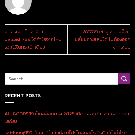
สมัครเล่นเว็บคาสิโน
WY789 เข้าสู่ระบบสล็อต
betcash789 ได้กำไรจากไหน
เปลี่ยนค่ายเล่นได้ ไม่ต้องออก
รวมไว้ในกระเป๋าเดียว
จากระบบ
RECENT POSTS
ALLGOOD999 เว็บสล็อตตรง 2025 เปิดตลอดวัน ระบบฝากถอน
เสถียร
kaithong999 เว็บคาสิโนมือถือ มีโปรโมชั่นอะไรบ้าง? ที่ทำกำไรดี