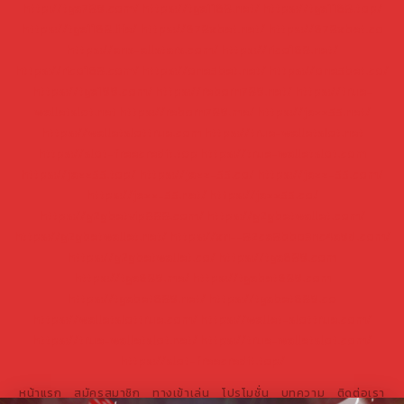
http://tga789.com/
https://tga1168.net/
https://tga1168.top/
https://tga1168.life/
https://678xbet.net/
https://678xbet.co
https://ans-allstars.com/
https://rico168.net/
https://rico168.com/
https://one5bet.net/
https://one5bet.co/
https://tga199.com/
https://reborn789.net/
https://true-
walletslot.net
https://reborn789.me/
https://jazz55.net/
https://walletslottrue.com
https://true-walletslot.net
https://slot-freecredit.top
https://true-walletslot.com
https://jazz55.top/
https://jazz-55.co/
https://jazz-55.com/
https://jazz-55.net/
https://jazz55.co/
https://g2gbetvip888.com/
https://g2gbetwallet.com/
https://g2gbetwallet.net/
https://xn--82ca8bbo3nc4a9d.com/
https://g2gbetwallet.co/
https://tga689.com
https://tga689.me/
https://tgabet689.com
https://tgabet689.net/
https://tgabet689.co
https://walletslottrue.com/
https://wallet-slottrue.com/
https://true-walletslot.net/
https://true-walletslot.com/
https://slot-freecredit.top/
หน้าแรก
สมัครสมาชิก
ทางเข้าเล่น
โปรโมชั่น
บทความ
ติดต่อเรา