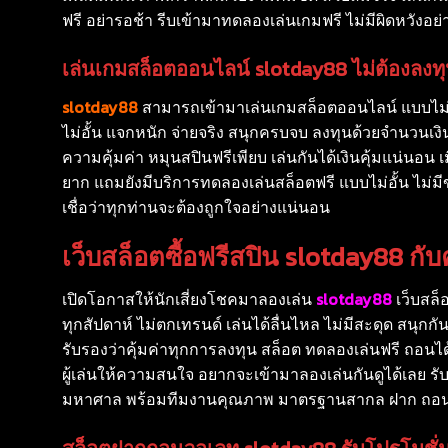
ฟรี อย่ารอช้า รีบเข้ามาทดลองเล่นเกมฟรี ไม่มีผิดหวังอย
เล่นเกมสล็อตออนไลน์ slotday88 ไม่ต้องลงท
slotday88
สามารถเข้ามาเล่นเกมสล็อตออนไลน์ แบบไม่ต
ไม่อั้น แจกหนัก จ่ายจริง สนุกครบจบ ลงทุนด้วยจำนวนเงินน
ความคุ้มค่า หมุนสปินฟรีเพียบ เล่นกันได้เงินคุ้มแน่นอน เมื
ยาก แถมยังมีบริการทดลองเล่นสล็อตฟรี แบบไม่อั้น ไม่มีขั
เชื่อว่าทุกท่านจะต้องถูกใจอย่างแน่นอน
เว็บสล็อตซื้อฟรีสปิน slotday88 กั
เปิดโอกาสให้นักเสี่ยงโชคมาลองเล่น
slotday88
เว็บสล็
ทุกสัปดาห์ ไม่ตกเทรนด์ เล่นได้ลื่นไหล ไม่มีสะดุด สนุ
รับรองว่าคุ้มค่าทุกการลงทุน สล็อต ทดลองเล่นฟรี ถอนได้
ผู้เล่นให้ความสนใจ อยากจะเข้ามาลองเล่นกันดูได้เลย
มหาศาล พร้อมทีมงานคุณภาพ มาตรฐานสากล ฝาก ถอน รว