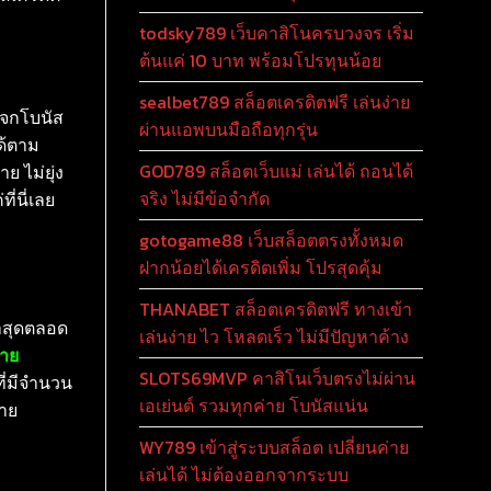
todsky789 เว็บคาสิโนครบวงจร เริ่ม
ต้นแค่ 10 บาท พร้อมโปรทุนน้อย
sealbet789 สล็อตเครดิตฟรี เล่นง่าย
แจกโบนัส
ผ่านแอพบนมือถือทุกรุ่น
ได้ตาม
GOD789 สล็อตเว็บแม่ เล่นได้ ถอนได้
ย ไม่ยุ่ง
จริง ไม่มีข้อจำกัด
ี่นี่เลย
gotogame88 เว็บสล็อตตรงทั้งหมด
ฝากน้อยได้เครดิตเพิ่ม โปรสุดคุ้ม
THANABET สล็อตเครดิตฟรี ทางเข้า
่าสุดตลอด
เล่นง่าย ไว โหลดเร็ว ไม่มีปัญหาค้าง
่าย
SLOTS69MVP คาสิโนเว็บตรงไม่ผ่าน
ที่มีจำนวน
เอเย่นต์ รวมทุกค่าย โบนัสแน่น
มาย
WY789 เข้าสู่ระบบสล็อต เปลี่ยนค่าย
เล่นได้ ไม่ต้องออกจากระบบ