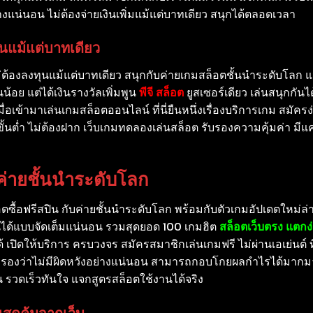
่างแน่นอน ไม่ต้องจ่ายเงินเพิ่มแม้แต่บาทเดียว สนุกได้ตลอดเวลา
ุนแม้แต่บาทเดียว
้องลงทุนแม้แต่บาทเดียว สนุกกับค่ายเกมสล็อตชั้นนำระดับโลก 
้อย แต่ได้เงินรางวัลเพิ่มพูน
พีจี สล็อต
ยูสเซอร์เดียว เล่นสนุกกัน
่อเข้ามาเล่นเกมสล็อตออนไลน์ ที่นี่ยืนหนึ่งเรื่องบริการเกม สมัครง่า
้นต่ำ ไม่ต้องฝาก เว็บเกมทดลองเล่นสล็อต รับรองความคุ้มค่า มีแค่ท
บค่ายชั้นนำระดับโลก
อตซื้อฟรีสปิน กับค่ายชั้นนำระดับโลก พร้อมกับตัวเกมอัปเดตใหม่ล
กกันได้แบบจัดเต็มแน่นอน รวมสุดยอด 100 เกมฮิต
สล็อตเว็บตรง แตกง
 เปิดให้บริการ ครบวงจร สมัครสมาชิกเล่นเกมฟรี ไม่ผ่านเอเย่นต์ 
 รับรองว่าไม่มีผิดหวังอย่างแน่นอน สามารถกอบโกยผลกำไรได้มาก
ดเร็วทันใจ แจกสูตรสล็อตใช้งานได้จริง