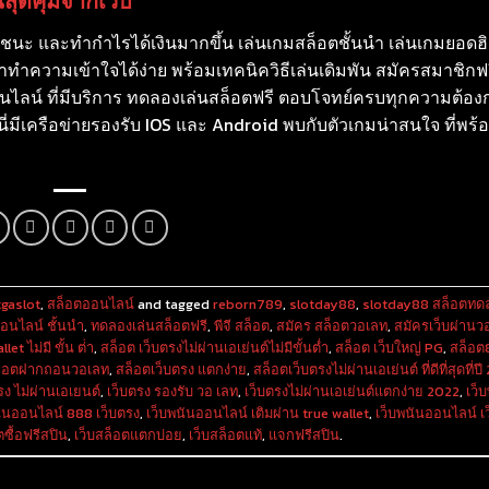
ุดคุ้มจากเว็บ
ห้ชนะ และทำกำไรได้เงินมากขึ้น เล่นเกมสล็อตชั้นนำ เล่นเกมยอดฮ
ษาทำความเข้าใจได้ง่าย พร้อมเทคนิควิธีเล่นเดิมพัน สมัครสมาชิกฟ
อนไลน์ ที่มีบริการ ทดลองเล่นสล็อตฟรี ตอบโจทย์ครบทุกความต้องก
ี่มีนี่มีเครือข่ายรองรับ IOS และ Android พบกับตัวเกมน่าสนใจ ที่พ
tgaslot
,
สล็อตออนไลน์
and tagged
reborn789
,
slotday88
,
slotday88 สล็อตทดล
อนไลน์ ชั้นนำ
,
ทดลองเล่นสล็อตฟรี
,
พีจี สล็อต
,
สมัคร สล็อตวอเลท
,
สมัครเว็บผ่านว
t ไม่มี ขั้น ต่ํา
,
สล็อต เว็บตรงไม่ผ่านเอเย่นต์ไม่มีขั้นต่ำ
,
สล็อต เว็บใหญ่ PG
,
สล็อต
็อตฝากถอนวอเลท
,
สล็อตเว็บตรง แตกง่าย
,
สล็อตเว็บตรงไม่ผ่านเอเย่นต์ ที่ดีที่สุดที่ป
ง ไม่ผ่านเอเยนต์
,
เว็บตรง รองรับ วอ เลท
,
เว็บตรงไม่ผ่านเอเย่นต์แตกง่าย 2022
,
เว็
นันออนไลน์ 888 เว็บตรง
,
เว็บพนันออนไลน์ เติมผ่าน true wallet
,
เว็บพนันออนไลน์ เ
ตซื้อฟรีสปิน
,
เว็บสล็อตแตกบ่อย
,
เว็บสล็อตแท้
,
แจกฟรีสปิน
.