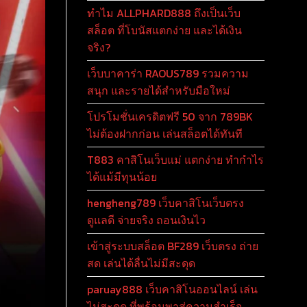
ทำไม ALLPHARD888 ถึงเป็นเว็บ
สล็อต ที่โบนัสแตกง่าย และได้เงิน
จริง?
เว็บบาคาร่า RAOUS789 รวมความ
สนุก และรายได้สำหรับมือใหม่
โปรโมชั่นเครดิตฟรี 50 จาก 789BK
ไม่ต้องฝากก่อน เล่นสล็อตได้ทันที
T883 คาสิโนเว็บแม่ แตกง่าย ทำกำไร
ได้แม้มีทุนน้อย
hengheng789 เว็บคาสิโนเว็บตรง
ดูแลดี จ่ายจริง ถอนเงินไว
เข้าสู่ระบบสล็อต BF289 เว็บตรง ถ่าย
สด เล่นได้ลื่นไม่มีสะดุด
paruay888 เว็บคาสิโนออนไลน์ เล่น
ไม่สะดุด ที่พร้อมพาสู่ความสำเร็จ