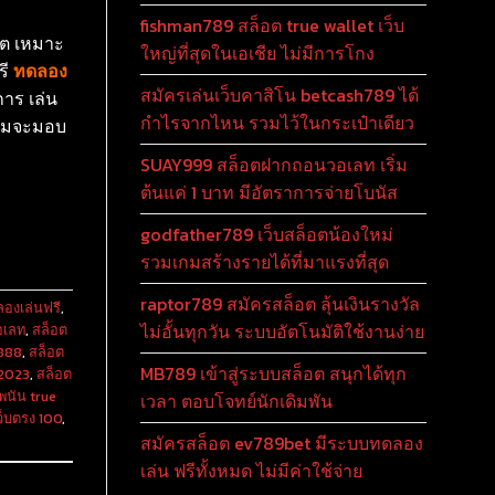
fishman789 สล็อต true wallet เว็บ
ิต เหมาะ
ใหญ่ที่สุดในเอเชีย ไม่มีการโกง
รี
ทดลอง
สมัครเล่นเว็บคาสิโน betcash789 ได้
าร เล่น
กำไรจากไหน รวมไว้ในกระเป๋าเดียว
ร้อมจะมอบ
SUAY999 สล็อตฝากถอนวอเลท เริ่ม
ต้นแค่ 1 บาท มีอัตราการจ่ายโบนัส
godfather789 เว็บสล็อตน้องใหม่
รวมเกมสร้างรายได้ที่มาแรงที่สุด
raptor789 สมัครสล็อต ลุ้นเงินรางวัล
องเล่นฟรี
,
ไม่อั้นทุกวัน ระบบอัตโนมัติใช้งานง่าย
อเลท
,
สล็อต
888
,
สล็อต
MB789 เข้าสู่ระบบสล็อต สนุกได้ทุก
ี 2023
,
สล็อต
บพนัน true
เวลา ตอบโจทย์นักเดิมพัน
ว็บตรง 100
,
สมัครสล็อต ev789bet มีระบบทดลอง
เล่น ฟรีทั้งหมด ไม่มีค่าใช้จ่าย