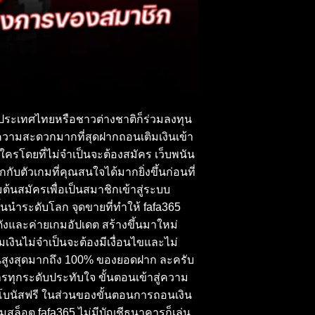
กประเทศไทยหรือชาวต่างชาติก็ร่วมลงทุน
วามสะดวกมากที่สุดฝากถอนเติมเงินเข้า
ครโดยที่ไม่จำเป็นจะต้องสมัคร เว็บพนัน
กับตัวเกมที่คุณสนใจได้มากยิ่งขึ้นก่อนที่
มต้นสมัครเพื่อเป็นสมาชิกเข้าสู่ระบบ
ั้นนำระดับโลก จุดขายที่ทำให้ fafa365
อดังและค่ายเกมอัปเดต สร้างขึ้นมาใหม่
เงินไม่จำเป็นจะต้องมีเงื่อนไขและไม่
นทุนสูงสุดมากถึง 100% ของยอดฝาก ละครับ
การทุกระดับประทับใจ ขั้นตอนเข้าสู่ความ
ุนโบนัสฟรี ในส่วนของขั้นตอนการถอนเงิน
กมสล็อต fafa365 ไม่มีบัญชีธนาคารก็เล่น