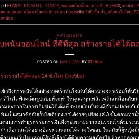
gged
EDMG9
,
PG SLOT
,
TGA199
,
ทดลองเล่นสล็อต
,
ทางเข้า EDMG9
,
ทางเข้า 
ว็บผ่านวอเลท
,
สล็อต เว็บตรง ฝาก-ถอน true wallet ไม่มี ขั้น ต่ํา
,
สล็อต เว็บใหญ่ P
แตกบ่อย
คาสิโนออนไลน์
บพนันออนไลน์ ที่ดีที่สุด สร้างรายได้ได้ต
POSTED ON
MAY 9, 2024
BY
พีจีสล็อต
ุด เข้าถึงการพนันได้อย่างรวดเร็วทันใจเล่นได้ครบวงจร พร้อมให้บร
สิโนไลฟ์สดเต็มรูปแบบที่จะทำให้คุณสนุกเพลิดเพลินเหมือนกับการ
สะดวกในการเดิมพันได้เต็มที่ ระบบเงินมั่นคงมีตัวตนปลอดภัยมั่นใ
ดิมพันเป็นสมาชิกกับเว็บไซต์ของเราได้ง่ายๆ เพียงแค่ 3 ขั้นตอนเท่า
มีขั้นตอนการทำธุรกรรมการเงินที่ง่ายเพราะฝากถอนรวดเร็วด้วยระบ
777 เลือกเล่นได้อย่างอิสระ เล่นเกมได้ตามใจชอบ ในสมัยนี้ผู้หญิง
าต้องเล่นเว็บไหนคุณมีสิทธิ์เลือกได้ด้วยความสมัครใจ ถ้าหากคุณ