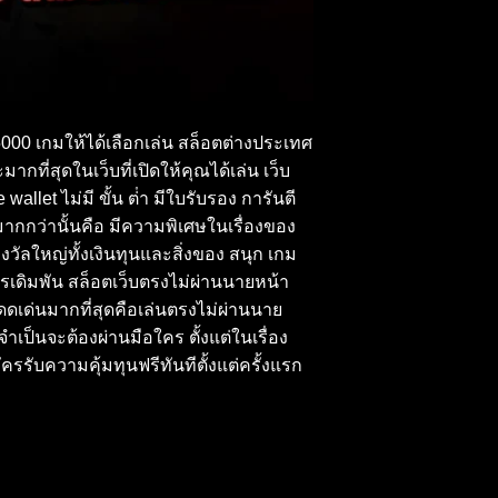
00 เกมให้ได้เลือกเล่น สล็อตต่างประเทศ
กที่สุดในเว็บที่เปิดให้คุณได้เล่น เว็บ
llet ไม่มี ขั้น ต่ํา มีใบรับรอง การันตี
มากกว่านั้นคือ มีความพิเศษในเรื่องของ
วัลใหญ่ทั้งเงินทุนและสิ่งของ สนุก เกม
รเดิมพัน สล็อตเว็บตรงไม่ผ่านนายหน้า
ดเด่นมากที่สุดคือเล่นตรงไม่ผ่านนาย
ป็นจะต้องผ่านมือใคร ตั้งแต่ในเรื่อง
ครรับความคุ้มทุนฟรีทันทีตั้งแต่ครั้งแรก