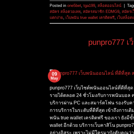
Posted in
one5bet
,
tga199
,
สล็อตออนไลน์
|
Ta
สมัคร สล็อตวอเลท
,
สมัครสมาชิก EDMG9
,
สมัครเ
แตกง่าย
,
เว็บพนัน true wallet เครดิตฟรี
,
เว็บสล็อต
punpro777 เว็
09
May
punpro777 เว็บไซต์พนันออนไลน์ที่ดีที่ส
รายได้ตลอด 24 ชั่วโมงกับการพนันบอล คา
บริการผ่าน PC และสมาร์ตโฟน รองรับความ
การบริการในระดับที่ดีที่สุด เข้าถึงการเ
พนัน true wallet เครดิตฟรี ของเรา ยัง
wallet อีกด้วย บริการเว็บคาสิโน punpro
อย่างอิสระ เพราะไม่มีใครมาบังคับคุณว่