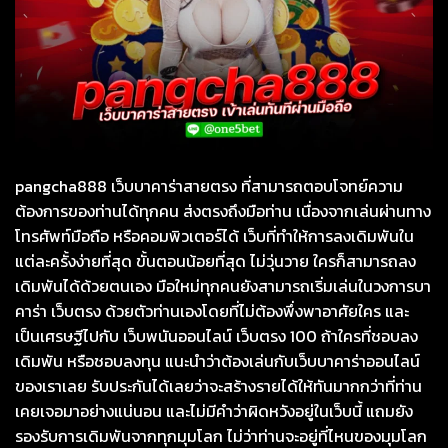
pangcha888 เว็บบาคาร่าสายตรง ที่สามารถตอบโจทย์ความ
ต้องการของท่านได้ทุกคน ส่งตรงถึงมือท่าน เนื่องจากเล่นผ่านทาง
โทรศัพท์มือถือ หรือคอมพิวเตอร์ได้ เว็บที่ทำให้การลงเดิมพันใน
แต่ละครั้งง่ายที่สุด ขั้นตอนน้อยที่สุด ไม่วุ่นวาย ใครก็สามารถลง
เดิมพันได้ด้วยตนเอง มือใหม่ทุกคนยังสามารถเริ่มเล่นในวงการบา
คาร่า เว็บตรง ด้วยตัวท่านเองโดยที่ไม่ต้องพึ่งพาอาศัยใคร และ
เป็นเศรษฐีไปกับ เว็บพนันออนไลน์ เว็บตรง 100 ถ้าใครที่ชอบลง
เดิมพัน หรือชอบลงทุน แนะนำว่าต้องเล่นกับเว็บบาคาร่าออนไลน์
ของเราเลย รับประกันได้เลยว่าจะสร้างรายได้ให้ทันมากกว่าที่ท่าน
เคยเจอมาอย่างแน่นอน และไม่มีคำว่าผิดหวังอยู่ในเว็บนี้ แถมยัง
รองรับการเดิมพันจากทุกมุมโลก ไม่ว่าท่านจะอยู่ที่ไหนของมุมโลก