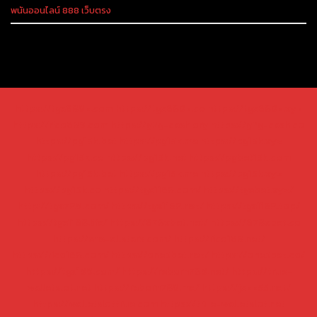
พนันออนไลน์ 888 เว็บตรง
https://tga689z.com
https://tga689z.co
https://tga689z.xyz
https://rico689.com
https://g2g-cash.org
https://g2g-cash.co
https://pg15k.bet
https://pg15k.me
https://pg15k.xyz
https://pg15k.co
https://pg15k.net
https://pgbet15k.com
https://pg15k.bet
https://pg15k.me
https://pg15k.xyz
https://pg15k.co
https://tga1168.com/
https://tgabet.xyz/
http://tga789.com/
https://tga1168.net/
https://tga1168.top/
https://tga1168.life/
https://678xbet.net/
https://678xbet.co
https://ans-allstars.com/
https://rico168.net/
https://rico168.com/
https://one5bet.net/
https://one5bet.co/
https://tga199.com/
https://reborn789.net/
https://true-
walletslot.net
https://reborn789.me/
https://jazz55.net/
https://walletslottrue.com
https://true-walletslot.net