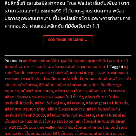
ลิขสิทธิ์แท้ zaruba99 ฝากถอน True Wallet เริ่มต้นเพียง 1 บาท
เข้ามาร่วมสนุกกับ zaruba99 ที่ได้มาตรฐานระดับสากล พร้อม
บริการสุดพิเศษมากมาย ที่ไม่เหมือนใคร โดยเฉพาะการทำรายการ
ฝากถอนเงิน ผ่านแอปพลิเคชัน ที่มีชื่อเรียกว่า […]
CONTINUE READING
→
Posted in
one5bet
,
reborn789
,
tga199
,
tgabet
,
tgabet199
,
tgaslot
,
คาสิ
โนออนไลน์
,
บาคาร่าออนไลน์
,
สล็อตออนไลน์
,
แทงบอลออนไลน์
|
Tagged
pg
slot เว็บหลัก
,
reborn789 One5bet สล็อตแตกง่าย pg
,
TGA199
,
zaruba99
,
zaruba99 ทางเข้าเล่น
,
ค่ายสล็อตออนไลน์ ชั้นนำ
,
ทดลองเล่นสล็อตฟรี
,
ทางเข้า
เล่น
,
ทางเข้าเว็บตรง
,
พีจี สล็อต
,
สมัคร สล็อตวอเลท
,
สมัคร เว็บสล็อต ถูก
กฎหมาย
,
สมัครเว็บผ่านวอเลท
,
สล็อต 888 เว็บตรง
,
สล็อต เบ ท ต่ำ แตกง่าย
,
สล็อต เว็บตรง ฝาก-ถอน true wallet ไม่มี ขั้น ต่ํา
,
สล็อต เว็บตรงไม่ผ่าน
เอเย่นต์ไม่มีขั้นต่ำ
,
สล็อต เว็บใหญ่ PG
,
สล็อต888
,
สล็อตทรูวอเลท ไม่มีขั้นต่ำ
,
สล็อตฝาก10รับ100ล่าสุด
,
สล็อตเว็บตรง แตกง่าย
,
สล็อตเว็บตรงไม่ผ่าน
เอเย่นต์ ที่ดีที่สุดที่ปี 2023
,
สล็อตแตกง่าย ทุนน้อยวอเลท
,
เล่นคาสิโนออนไลน์
เว็บตรง ไม่ผ่านเอเยนต์
,
เว็บตรง รองรับ วอ เลท
,
เว็บตรงไม่ผ่านเอเย่นต์แตก
ง่าย 2022
,
เว็บพนัน true wallet เครดิตฟรี
,
เว็บพนัน ฝากถอน ไม่มี ขั้นต่ำ เติม
ด้วย wallet
,
เว็บพนันออนไลน์ 888 เว็บตรง
,
เว็บพนันออนไลน์ เติมผ่าน true