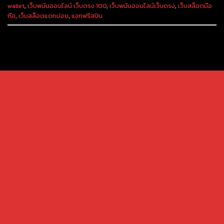
wallet
,
เว็บพนันออนไลน์ เว็บตรง 100
,
เว็บพนันออนไลน์เว็บตรง
,
เว็บสล็อตมือ
ถือ
,
เว็บสล็อตแตกบ่อย
,
แจกฟรีสปิน
https://tga689z.com
https://tga689z.co
https://tga689z.xyz
https://rico689.com
https://g2g-cash.org
https://g2g-cash.co
https://pg15k.bet
https://pg15k.me
https://pg15k.xyz
https://pg15k.co
https://pg15k.net
https://pgbet15k.com
https://pg15k.bet
https://pg15k.me
https://pg15k.xyz
https://pg15k.co
https://tga1168.com/
https://tgabet.xyz/
http://tga789.com/
https://tga1168.net/
https://tga1168.top/
https://tga1168.life/
https://678xbet.net/
https://678xbet.co
https://ans-allstars.com/
https://rico168.net/
https://rico168.com/
https://one5bet.net/
https://one5bet.co/
https://tga199.com/
https://reborn789.net/
https://true-
walletslot.net
https://reborn789.me/
https://jazz55.net/
https://walletslottrue.com
https://true-walletslot.net