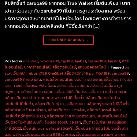
ลิขสิทธิ์แท้ zaruba99 ฝากถอน True Wallet เริ่มต้นเพียง 1 บาท
เข้ามาร่วมสนุกกับ zaruba99 ที่ได้มาตรฐานระดับสากล พร้อม
บริการสุดพิเศษมากมาย ที่ไม่เหมือนใคร โดยเฉพาะการทำรายการ
ฝากถอนเงิน ผ่านแอปพลิเคชัน ที่มีชื่อเรียกว่า […]
CONTINUE READING
→
Posted in
one5bet
,
reborn789
,
tga199
,
tgabet
,
tgabet199
,
tgaslot
,
คาสิ
โนออนไลน์
,
บาคาร่าออนไลน์
,
สล็อตออนไลน์
,
แทงบอลออนไลน์
|
Tagged
pg
slot เว็บหลัก
,
reborn789 One5bet สล็อตแตกง่าย pg
,
TGA199
,
zaruba99
,
zaruba99 ทางเข้าเล่น
,
ค่ายสล็อตออนไลน์ ชั้นนำ
,
ทดลองเล่นสล็อตฟรี
,
ทางเข้า
เล่น
,
ทางเข้าเว็บตรง
,
พีจี สล็อต
,
สมัคร สล็อตวอเลท
,
สมัคร เว็บสล็อต ถูก
กฎหมาย
,
สมัครเว็บผ่านวอเลท
,
สล็อต 888 เว็บตรง
,
สล็อต เบ ท ต่ำ แตกง่าย
,
สล็อต เว็บตรง ฝาก-ถอน true wallet ไม่มี ขั้น ต่ํา
,
สล็อต เว็บตรงไม่ผ่าน
เอเย่นต์ไม่มีขั้นต่ำ
,
สล็อต เว็บใหญ่ PG
,
สล็อต888
,
สล็อตทรูวอเลท ไม่มีขั้นต่ำ
,
สล็อตฝาก10รับ100ล่าสุด
,
สล็อตเว็บตรง แตกง่าย
,
สล็อตเว็บตรงไม่ผ่าน
เอเย่นต์ ที่ดีที่สุดที่ปี 2023
,
สล็อตแตกง่าย ทุนน้อยวอเลท
,
เล่นคาสิโนออนไลน์
เว็บตรง ไม่ผ่านเอเยนต์
,
เว็บตรง รองรับ วอ เลท
,
เว็บตรงไม่ผ่านเอเย่นต์แตก
ง่าย 2022
,
เว็บพนัน true wallet เครดิตฟรี
,
เว็บพนัน ฝากถอน ไม่มี ขั้นต่ำ เติม
ด้วย wallet
,
เว็บพนันออนไลน์ 888 เว็บตรง
,
เว็บพนันออนไลน์ เติมผ่าน true