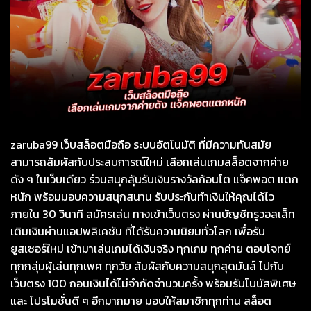
zaruba99 เว็บสล็อตมือถือ ระบบอัตโนมัติ ที่มีความทันสมัย
สามารถสัมผัสกับประสบการณ์ใหม่ เลือกเล่นเกมสล็อตจากค่าย
ดัง ๆ ในเว็บเดียว ร่วมสนุกลุ้นรับเงินรางวัลก้อนโต แจ็คพอต แตก
หนัก พร้อมมอบความสนุกสนาน รับประกันทำเงินให้คุณได้ไว
ภายใน 30 วินาที สมัครเล่น ทางเข้าเว็บตรง ผ่านบัญชีทรูวอลเล็ท
เติมเงินผ่านแอปพลิเคชัน ที่ได้รับความนิยมทั่วโลก เพื่อรับ
ยูสเซอร์ใหม่ เข้ามาเล่นเกมได้เงินจริง ทุกเกม ทุกค่าย ตอบโจทย์
ทุกกลุ่มผู้เล่นทุกเพศ ทุกวัย สัมผัสกับความสนุกสุดมันส์ ไปกับ
เว็บตรง 100 ถอนเงินได้ไม่จำกัดจำนวนครั้ง พร้อมรับโบนัสพิเศษ
และ โปรโมชั่นดี ๆ อีกมากมาย มอบให้สมาชิกทุกท่าน สล็อต