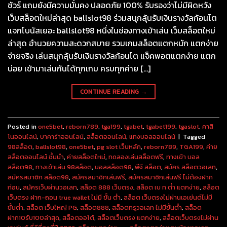
ชัวร์ แถมยังมีความมั่นคง ปลอดภัย 100% รับรองว่าไม่มีผิดหวัง
เว็บสล็อตใหม่ล่าสุด ballslot98 ร่วมสนุกลุ้นรับเงินรางวัลก้อนโต
แจกโบนัสเยอะ ballslot98 หนึ่งในช่องทางเข้าเล่น เว็บสล็อตใหม่
ล่าสุด อำนวยความสะดวกสบาย รวมเกมสล็อตแตกหนัก แตกง่าย
จ่ายจริง เล่นสนุกลุ้นรับเงินรางวัลก้อนโต แจ็คพอตแตกง่าย แตก
บ่อย เข้ามาเล่นกันได้ทุกเกม ครบทุกค่าย […]
CONTINUE READING
→
Posted in
one5bet
,
reborn789
,
tga199
,
tgabet
,
tgabet199
,
tgaslot
,
คาสิ
โนออนไลน์
,
บาคาร่าออนไลน์
,
สล็อตออนไลน์
,
แทงบอลออนไลน์
|
Tagged
98สล็อต
,
ballslot98
,
one5bet
,
pg slot เว็บหลัก
,
reborn789
,
TGA199
,
ค่าย
สล็อตออนไลน์ ชั้นนำ
,
ค่ายสล็อตใหม่
,
ทดลองเล่นสล็อตฟรี
,
ทางเข้า บอล
สล็อต98
,
ทางเข้าเล่น 98สล็อต
,
บอลสล็อต98
,
พีจี สล็อต
,
สมัคร สล็อตวอเลท
,
สมัครสมาชิก สล็อต98
,
สมัครสมาชิกเล่นฟรี
,
สมัครสมาชิกเล่นฟรี ไม่ต้องฝาก
ก่อน
,
สมัครเว็บผ่านวอเลท
,
สล็อต 888 เว็บตรง
,
สล็อต เบ ท ต่ำ แตกง่าย
,
สล็อต
เว็บตรง ฝาก-ถอน true wallet ไม่มี ขั้น ต่ํา
,
สล็อต เว็บตรงไม่ผ่านเอเย่นต์ไม่มี
ขั้นต่ำ
,
สล็อต เว็บใหญ่ PG
,
สล็อต888
,
สล็อตทรูวอเลท ไม่มีขั้นต่ำ
,
สล็อต
ฝาก10รับ100ล่าสุด
,
สล็อตออโต้
,
สล็อตเว็บตรง แตกง่าย
,
สล็อตเว็บตรงไม่ผ่าน