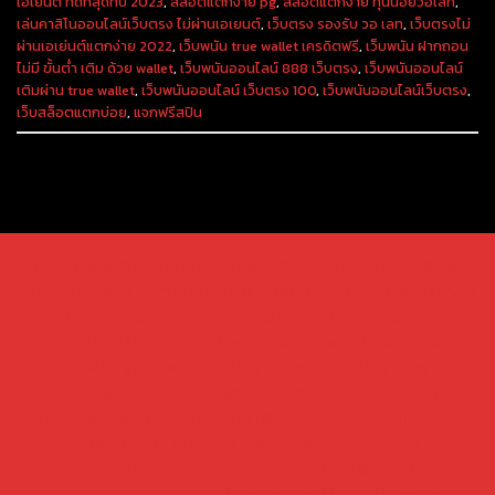
เอเย่นต์ ที่ดีที่สุดที่ปี 2023
,
สล็อตแตกง่าย pg
,
สล็อตแตกง่าย ทุนน้อยวอเลท
,
เล่นคาสิโนออนไลน์เว็บตรง ไม่ผ่านเอเยนต์
,
เว็บตรง รองรับ วอ เลท
,
เว็บตรงไม่
ผ่านเอเย่นต์แตกง่าย 2022
,
เว็บพนัน true wallet เครดิตฟรี
,
เว็บพนัน ฝากถอน
ไม่มี ขั้นต่ำ เติม ด้วย wallet
,
เว็บพนันออนไลน์ 888 เว็บตรง
,
เว็บพนันออนไลน์
เติมผ่าน true wallet
,
เว็บพนันออนไลน์ เว็บตรง 100
,
เว็บพนันออนไลน์เว็บตรง
,
เว็บสล็อตแตกบ่อย
,
แจกฟรีสปิน
https://tga689z.com
https://tga689z.co
https://tga689z.xyz
https://rico689.com
https://g2g-cash.org
https://g2g-cash.co
https://pg15k.bet
https://pg15k.me
https://pg15k.xyz
https://pg15k.co
https://pg15k.net
https://pgbet15k.com
https://pg15k.bet
https://pg15k.me
https://pg15k.xyz
https://pg15k.co
https://tga1168.com/
https://tgabet.xyz/
http://tga789.com/
https://tga1168.net/
https://tga1168.top/
https://tga1168.life/
https://678xbet.net/
https://678xbet.co
https://ans-allstars.com/
https://rico168.net/
https://rico168.com/
https://one5bet.net/
https://one5bet.co/