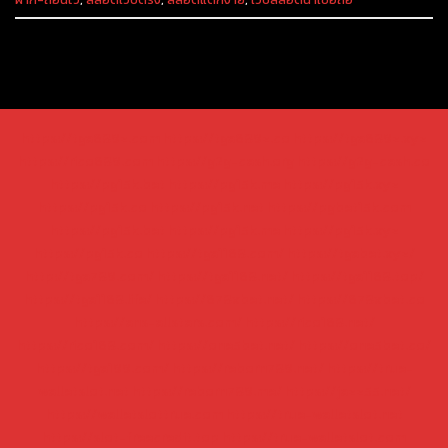
https://tga689z.com
https://tga689z.co
https://tga689z.xyz
https://rico689.com
https://g2g-cash.org
https://g2g-cash.co
https://pg15k.bet
https://pg15k.me
https://pg15k.xyz
https://pg15k.co
https://pg15k.net
https://pgbet15k.com
https://pg15k.bet
https://pg15k.me
https://pg15k.xyz
https://pg15k.co
https://tga1168.com/
https://tgabet.xyz/
http://tga789.com/
https://tga1168.net/
https://tga1168.top/
https://tga1168.life/
https://678xbet.net/
https://678xbet.co
https://ans-allstars.com/
https://rico168.net/
https://rico168.com/
https://one5bet.net/
https://one5bet.co/
https://tga199.com/
https://reborn789.net/
https://true-
walletslot.net
https://reborn789.me/
https://jazz55.net/
https://walletslottrue.com
https://true-walletslot.net
https://slot-freecredit.top
https://true-walletslot.com